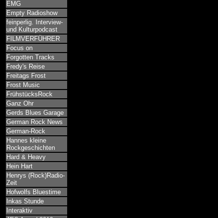
EMG
Empty Radioshow
feinperlig. Interview-
und Kulturpodcast
FILMVERFÜHRER
Focus on
Forgotten Tracks
Fredy's Reise
Freitags Frost
Frost Music
FrühstücksRock
Ganz Ohr
Gerds Blues Garage
German Rock News
German-Rock
Hannes kleine
Rockgeschichten
Hard & Heavy
Hein Hart
Henrys (Rock)Radio-
Zeit
Hofwolfs Bluestime
Inkas Stunde
Interaktiv