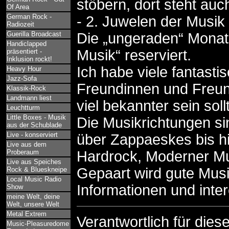
stöbern, dort steht auc
Of Area
German Rock -
- 2. Juwelen der Musik
Radiozeit
Guerilla Broadcast
Die „ungeraden“ Monate
Handiclapped
Musik“ reserviert.
präsentiert -
Inklusion rockt!
Ich habe viele fantast
Heavy Hour
Jazz-Sofa
Freundinnen und Freun
Klassik-Rock
Landmann liest
viel bekannter sein soll
Leuchtturm
Little Boxes - Musik
Die Musikrichtungen sin
aus der Schublade
Live - konserviert
über Zappaeskes bis hi
Live aus dem
Proberaum
Hardrock, Moderner Mu
Live aus Speiches
Gepaart wird gute Mus
Rock & Blueskneipe
Local Music Radio
Informationen und inte
Show
meine Welt, deine
Welt, unsere Welt
Metal Extrem
Verantwortlich für dies
Music-Pleasuredome