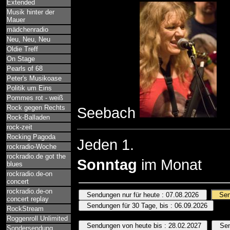
Extended
Musik hinter der
Mauer
mädchenradio
Neu, Neu, Neu
Oldie Treff
On Stage
Pearls of 68
Peter's Musikoase
Politik um Eins
Pommes rot - weiß
Rock gegen Rechts
Seebach
Rock-Balladen
rock-zeit
Rocking Pagoda
Jeden 1.
rockradio-Woche
rockradio.de got the
Sonntag
im Monat
blues
rockradio.de-on
concert
rockradio.de-on
concert replay
RockStream
Roggenroll Unlimited
Sondersendung