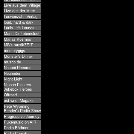
Live aus dem Village
Live aus der Mitte
Loewenzahn-Verlag
loud, hard & dark
Lüüls Life Lounge
Mach Dir Lebenslust
Marias Kosmos
MB's musikZEIT
memorygigs
Monster's Dinner
mushp.de
Nasoni Records
Neuheiten
Night Light
Nippon-Fighters
Jukebox Heroes
Offroad
ost-west Magazin
Pete Wyoming
Bender's Radio-Show
Progressive Journey
Pukemusic on AIR
Radio Böthner
Radio Carpathia