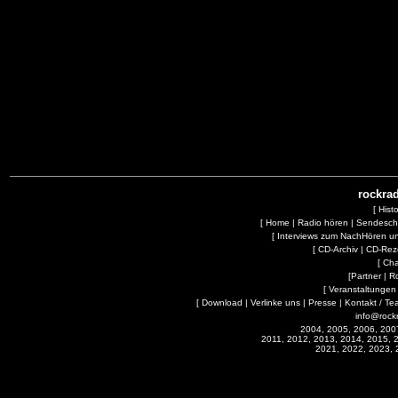
rockrad
[
Hist
[
Home
|
Radio hören
|
Sendesc
[
Interviews zum NachHören 
[
CD-Archiv
|
CD-Rez
[
Cha
[
Partner
|
R
[
Veranstaltungen
[
Download
|
Verlinke uns
|
Presse
|
Kontakt / Te
info@rock
2004, 2005, 2006, 200
2011, 2012, 2013, 2014, 2015, 
2021, 2022, 2023, 