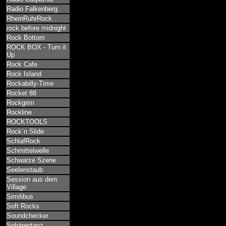
Radio Falkenberg
RheinRuhrRock
rock before midnight
Rock Bottom
ROCK BOX - Turn it
Up
Rock Cafe
Rock Island
Rockabilly-Time
Rocket 88
Rockgrim
Rockline
ROCKTOOLS
Rock´n Slide
SchlafRock
Schmittelwelle
Schwarze Szene
Seelenstaub
Session aus dem
Village
Similibus
Soft Rocks
Soundchecker
Sphärentanz