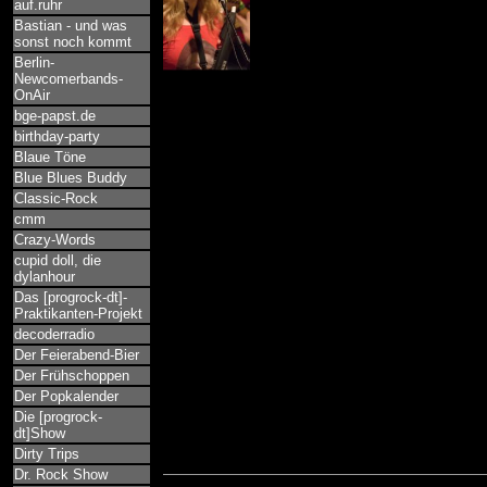
auf.ruhr
Bastian - und was
sonst noch kommt
Berlin-
Newcomerbands-
OnAir
bge-papst.de
birthday-party
Blaue Töne
Blue Blues Buddy
Classic-Rock
cmm
Crazy-Words
cupid doll, die
dylanhour
Das [progrock-dt]-
Praktikanten-Projekt
decoderradio
Der Feierabend-Bier
Der Frühschoppen
Der Popkalender
Die [progrock-
dt]Show
Dirty Trips
Dr. Rock Show