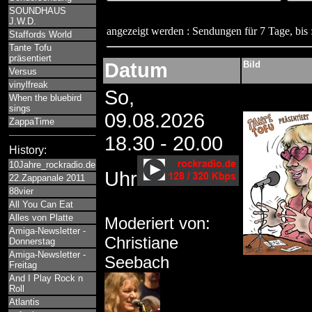
SOUNDHAUS
J.W.D.
angezeigt werden : Sendungen für 7 Tage, bis 
Staffords World
Tante Tofu
präsentiert
Datum
Bild
Versus
vinylfreak
So,
When the bluebird
sings
09.08.2026
ZappaTime
18.30 - 20.00
History:
10Jahre_rockradio.de
Uhr
22.Zappanale 2011
88vier
All You Can Eat
Alles von Platte
Moderiert von:
Amiga-Newsletter -
Christiane
Donnerstag
Amiga-Newsletter -
Seebach
Freitag
And I Play Rock n
Roll
Atlantis