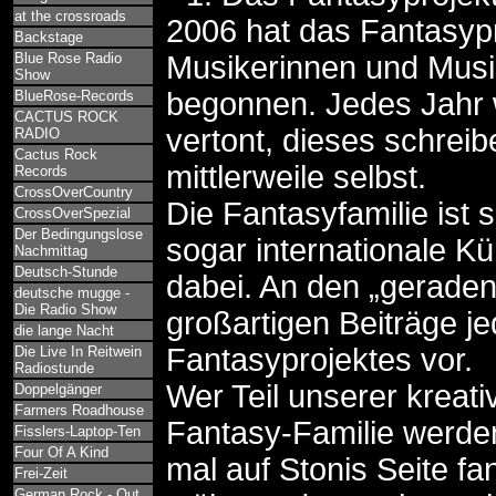
at the crossroads
2006 hat das Fantasypr
Backstage
Blue Rose Radio
Musikerinnen und Musik
Show
begonnen. Jedes Jahr 
BlueRose-Records
CACTUS ROCK
vertont, dieses schreib
RADIO
Cactus Rock
mittlerweile selbst.
Records
CrossOverCountry
Die Fantasyfamilie ist
CrossOverSpezial
Der Bedingungslose
sogar internationale K
Nachmittag
Deutsch-Stunde
dabei. An den „geraden“
deutsche mugge -
Die Radio Show
großartigen Beiträge j
die lange Nacht
Fantasyprojektes vor.
Die Live In Reitwein
Radiostunde
Wer Teil unserer kreat
Doppelgänger
Farmers Roadhouse
Fantasy-Familie werde
Fisslers-Laptop-Ten
Four Of A Kind
mal auf Stonis Seite f
Frei-Zeit
German Rock - Out