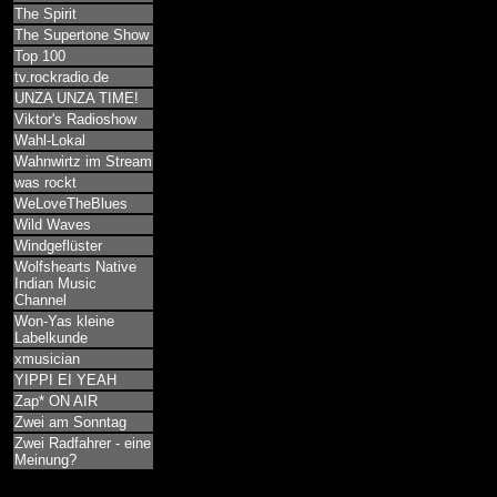
The Spirit
The Supertone Show
Top 100
tv.rockradio.de
UNZA UNZA TIME!
Viktor's Radioshow
Wahl-Lokal
Wahnwirtz im Stream
was rockt
WeLoveTheBlues
Wild Waves
Windgeflüster
Wolfshearts Native
Indian Music
Channel
Won-Yas kleine
Labelkunde
xmusician
YIPPI EI YEAH
Zap* ON AIR
Zwei am Sonntag
Zwei Radfahrer - eine
Meinung?