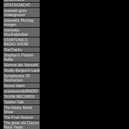
SPÄTSCHICHT
stanweb goes
Underground
stanwebs Montag-
morgen
stanwebs
Musikalphabet
STARTONICS
RADIO SHOW
StarTracks
Stephan's Platten-
Keller
Stimme der Vernunft
Studio Bergisch Land
Symphonies Of
Destruction
Szene intern
szenesoundsRADIO
TAXIM RECORDS
Telefon-Talk
The Abbey Metal
Show
The Final Season
The great old Classic
Rock Years