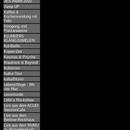
JES Award 2010
Jump UP
Kaffee &
Kuchensendung mit
Felix
Kinogong und
Platzanweiser
KLUNKERS
KLANGJUWELEN
Kol-Berlin
Kopier-Zeit
Kosmos & Psyche
Krautrock & Beyond
Kultstrom
Kultur-Tour
kulturfritzen
LebensWege - Wir
von Hier
Lesestunde
Little´s Rockshow
Live aus dem ACUD-
SessionCafe
Live aus dem
Berliner-Rockhaus
Live aus dem MoMU
im Rickenbacker's