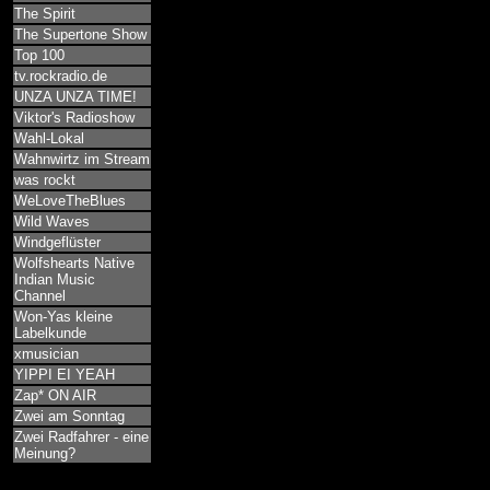
The Spirit
The Supertone Show
Top 100
tv.rockradio.de
UNZA UNZA TIME!
Viktor's Radioshow
Wahl-Lokal
Wahnwirtz im Stream
was rockt
WeLoveTheBlues
Wild Waves
Windgeflüster
Wolfshearts Native
Indian Music
Channel
Won-Yas kleine
Labelkunde
xmusician
YIPPI EI YEAH
Zap* ON AIR
Zwei am Sonntag
Zwei Radfahrer - eine
Meinung?