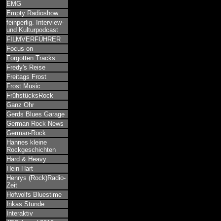
EMG
Empty Radioshow
feinperlig. Interview-
und Kulturpodcast
FILMVERFÜHRER
Focus on
Forgotten Tracks
Fredy's Reise
Freitags Frost
Frost Music
FrühstücksRock
Ganz Ohr
Gerds Blues Garage
German Rock News
German-Rock
Hannes kleine
Rockgeschichten
Hard & Heavy
Hein Hart
Henrys (Rock)Radio-
Zeit
Hofwolfs Bluestime
Inkas Stunde
Interaktiv