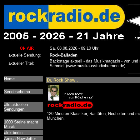
Home
Dr. Rock Show ,
Sendeschema
alle aktuellen
Sendungen
120 Minuten Klassiker, Raritäten, Neuheiten und me
München.
1000 Steine macht
Musik
alex-berlin
Amiga-Newsletter