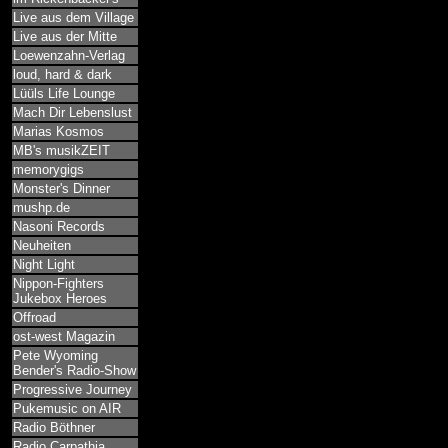
Live aus dem Village
Live aus der Mitte
Loewenzahn-Verlag
loud, hard & dark
Lüüls Life Lounge
Mach Dir Lebenslust
Marias Kosmos
MB's musikZEIT
memorygigs
Monster's Dinner
mushp.de
Nasoni Records
Neuheiten
Night Light
Nippon-Fighters
Jukebox Heroes
Offroad
ost-west Magazin
Pete Wyoming
Bender's Radio-Show
Progressive Journey
Pukemusic on AIR
Radio Böthner
Radio Carpathia