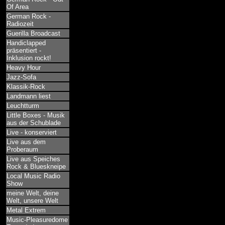
Of Area
German Rock -
Radiozeit
Guerilla Broadcast
Handiclapped
präsentiert -
Inklusion rockt!
Heavy Hour
Jazz-Sofa
Klassik-Rock
Landmann liest
Leuchtturm
Little Boxes - Musik
aus der Schublade
Live - konserviert
Live aus dem
Proberaum
Live aus Speiches
Rock & Blueskneipe
Local Music Radio
Show
meine Welt, deine
Welt, unsere Welt
Metal Extrem
Music-Pleasuredome