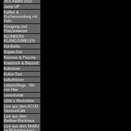
JES Award 2010
Jump UP
Kaffee &
Kuchensendung mit
Felix
Kinogong und
Platzanweiser
KLUNKERS
KLANGJUWELEN
Kol-Berlin
Kopier-Zeit
Kosmos & Psyche
Krautrock & Beyond
Kultstrom
Kultur-Tour
kulturfritzen
LebensWege - Wir
von Hier
Lesestunde
Little´s Rockshow
Live aus dem ACUD-
SessionCafe
Live aus dem
Berliner-Rockhaus
Live aus dem MoMU
im Rickenbacker's