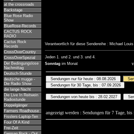
at the crossroads
Backstage
Blue Rose Radio
Show
BlueRose-Records
CACTUS ROCK
RADIO
Cactus Rock
Verantwortlich für diese Sendereihe : Michael Loui
Records
CrossOverCountry
Jeden 1. und 2. und 3. und 4.
CrossOverSpezial
Der Bedingungslose
v
Sonntag
im Monat
Nachmittag
Deutsch-Stunde
deutsche mugge -
Die Radio Show
die lange Nacht
Die Live In Reitwein
Radiostunde
Doppelgänger
Farmers Roadhouse
angezeigt werden : Sendungen für 7 Tage, bis 
Fisslers-Laptop-Ten
Four Of A Kind
Frei-Zeit
German Rock - Out