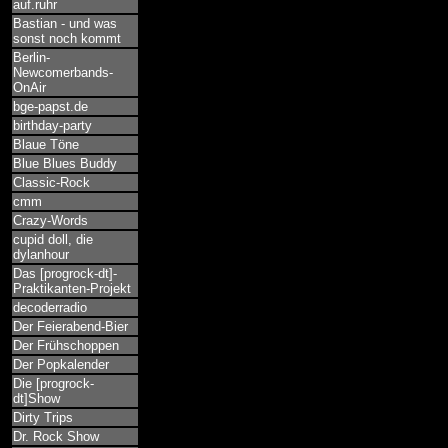
auf.ruhr
Bastian - und was
sonst noch kommt
Berlin-
Newcomerbands-
OnAir
bge-papst.de
birthday-party
Blaue Töne
Blue Blues Buddy
Classic-Rock
cmm
Crazy-Words
cupid doll, die
dylanhour
Das [progrock-dt]-
Praktikanten-Projekt
decoderradio
Der Feierabend-Bier
Der Frühschoppen
Der Popkalender
Die [progrock-
dt]Show
Dirty Trips
Dr. Rock Show