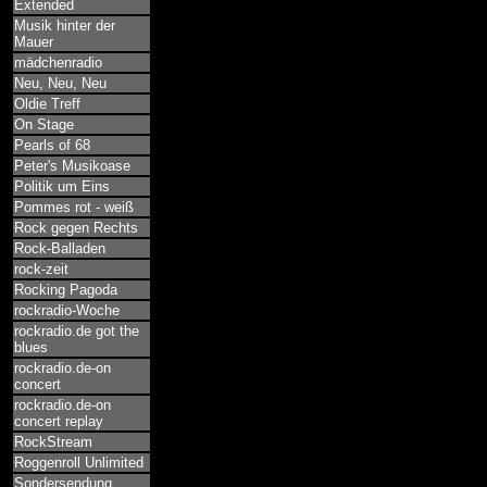
Extended
Musik hinter der
Mauer
mädchenradio
Neu, Neu, Neu
Oldie Treff
On Stage
Pearls of 68
Peter's Musikoase
Politik um Eins
Pommes rot - weiß
Rock gegen Rechts
Rock-Balladen
rock-zeit
Rocking Pagoda
rockradio-Woche
rockradio.de got the
blues
rockradio.de-on
concert
rockradio.de-on
concert replay
RockStream
Roggenroll Unlimited
Sondersendung