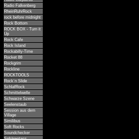
Radio Falkenberg
RheinRuhrRock
rock before midnight
Rock Bottom
ROCK BOX - Turn it
Up
Rock Cafe
Rock Island
Rockabilly-Time
Rocket 88
Rockgrim
Rockline
ROCKTOOLS
Rock´n Slide
SchlafRock
Schmittelwelle
Schwarze Szene
Seelenstaub
Session aus dem
Village
Similibus
Soft Rocks
Soundchecker
Sphärentanz