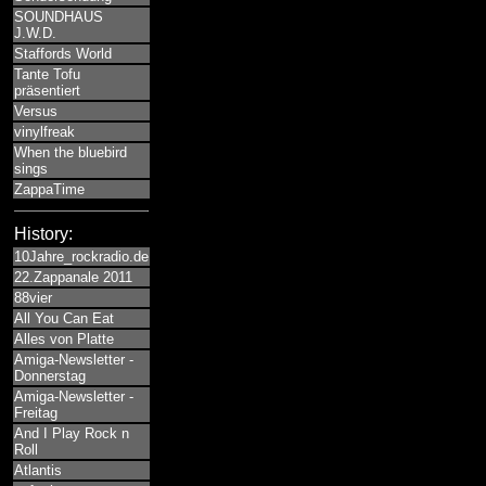
SOUNDHAUS
J.W.D.
Staffords World
Tante Tofu
präsentiert
Versus
vinylfreak
When the bluebird
sings
ZappaTime
History:
10Jahre_rockradio.de
22.Zappanale 2011
88vier
All You Can Eat
Alles von Platte
Amiga-Newsletter -
Donnerstag
Amiga-Newsletter -
Freitag
And I Play Rock n
Roll
Atlantis