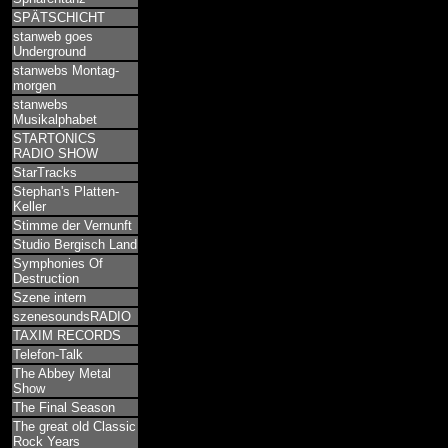
SPÄTSCHICHT
stanweb goes
Underground
stanwebs Montag-
morgen
stanwebs
Musikalphabet
STARTONICS
RADIO SHOW
StarTracks
Stephan's Platten-
Keller
Stimme der Vernunft
Studio Bergisch Land
Symphonies Of
Destruction
Szene intern
szenesoundsRADIO
TAXIM RECORDS
Telefon-Talk
The Abbey Metal
Show
The Final Season
The great old Classic
Rock Years