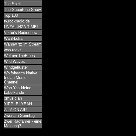
The Spirit
The Supertone Show
Top 100
tv.rockradio.de
UNZA UNZA TIME!
Viktor's Radioshow
Wahl-Lokal
Wahnwirtz im Stream
was rockt
WeLoveTheBlues
Wild Waves
Windgeflüster
Wolfshearts Native
Indian Music
Channel
Won-Yas kleine
Labelkunde
xmusician
YIPPI EI YEAH
Zap* ON AIR
Zwei am Sonntag
Zwei Radfahrer - eine
Meinung?