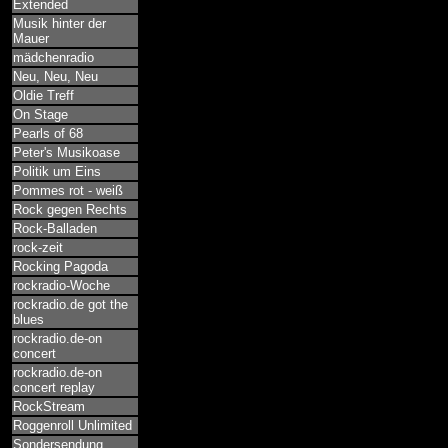
Extended
Musik hinter der
Mauer
mädchenradio
Neu, Neu, Neu
Oldie Treff
On Stage
Pearls of 68
Peter's Musikoase
Politik um Eins
Pommes rot - weiß
Rock gegen Rechts
Rock-Balladen
rock-zeit
Rocking Pagoda
rockradio-Woche
rockradio.de got the
blues
rockradio.de-on
concert
rockradio.de-on
concert replay
RockStream
Roggenroll Unlimited
Sondersendung