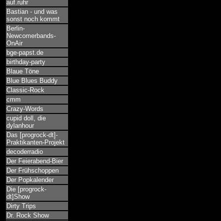
auf.ruhr
Bastian - und was
sonst noch kommt
Berlin-
Newcomerbands-
OnAir
bge-papst.de
birthday-party
Blaue Töne
Blue Blues Buddy
Classic-Rock
cmm
Crazy-Words
cupid doll, die
dylanhour
Das [progrock-dt]-
Praktikanten-Projekt
decoderradio
Der Feierabend-Bier
Der Frühschoppen
Der Popkalender
Die [progrock-
dt]Show
Dirty Trips
Dr. Rock Show