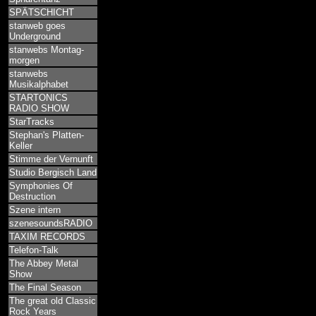
SPÄTSCHICHT
stanweb goes
Underground
stanwebs Montag-
morgen
stanwebs
Musikalphabet
STARTONICS
RADIO SHOW
StarTracks
Stephan's Platten-
Keller
Stimme der Vernunft
Studio Bergisch Land
Symphonies Of
Destruction
Szene intern
szenesoundsRADIO
TAXIM RECORDS
Telefon-Talk
The Abbey Metal
Show
The Final Season
The great old Classic
Rock Years