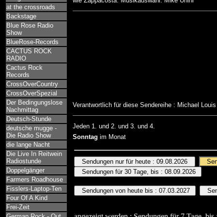
wie Zappacosta. Musikauswahl: Mike Uhini
at the crossroads
Backstage
Blue Rose Radio
Show
BlueRose-Records
CACTUS ROCK
RADIO
Cactus Rock
Records
CrossOverCountry
CrossOverSpezial
Der Bedingungslose
Verantwortlich für diese Sendereihe : Michael Loui
Nachmittag
Deutsch-Stunde
Jeden 1. und 2. und 3. und 4.
deutsche mugge -
Die Radio Show
Sonntag
im Monat
die lange Nacht
Die Live In Reitwein
Radiostunde
Doppelgänger
Farmers Roadhouse
Fisslers-Laptop-Ten
Four Of A Kind
Frei-Zeit
angezeigt werden : Sendungen für 7 Tage, bis 
German Rock - Out