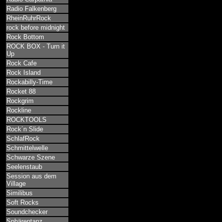
Radio Falkenberg
RheinRuhrRock
rock before midnight
Rock Bottom
ROCK BOX - Turn it
Up
Rock Cafe
Rock Island
Rockabilly-Time
Rocket 88
Rockgrim
Rockline
ROCKTOOLS
Rock´n Slide
SchlafRock
Schmittelwelle
Schwarze Szene
Seelenstaub
Session aus dem
Village
Similibus
Soft Rocks
Soundchecker
Sphärentanz