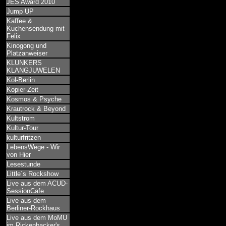
JES Award 2010
Jump UP
Kaffee &
Kuchensendung mit
Felix
Kinogong und
Platzanweiser
KLUNKERS
KLANGJUWELEN
Kol-Berlin
Kopier-Zeit
Kosmos & Psyche
Krautrock & Beyond
Kultstrom
Kultur-Tour
kulturfritzen
LebensWege - Wir
von Hier
Lesestunde
Little´s Rockshow
Live aus dem ACUD-
SessionCafe
Live aus dem
Berliner-Rockhaus
Live aus dem MoMU
im Rickenbacker's