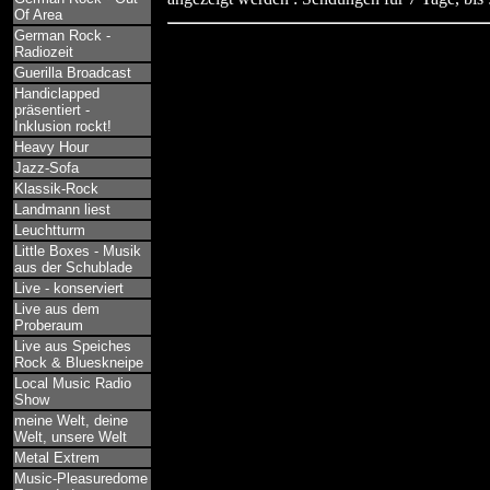
Of Area
German Rock -
Radiozeit
Guerilla Broadcast
Handiclapped
präsentiert -
Inklusion rockt!
Heavy Hour
Jazz-Sofa
Klassik-Rock
Landmann liest
Leuchtturm
Little Boxes - Musik
aus der Schublade
Live - konserviert
Live aus dem
Proberaum
Live aus Speiches
Rock & Blueskneipe
Local Music Radio
Show
meine Welt, deine
Welt, unsere Welt
Metal Extrem
Music-Pleasuredome