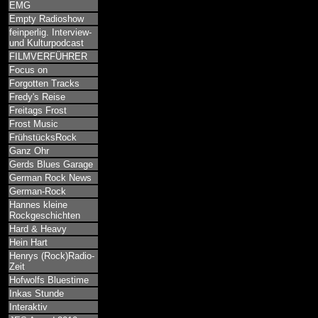
EMG
Empty Radioshow
feinperlig. Interview-
und Kulturpodcast
FILMVERFÜHRER
Focus on
Forgotten Tracks
Fredy's Reise
Freitags Frost
Frost Music
FrühstücksRock
Ganz Ohr
Gerds Blues Garage
German Rock News
German-Rock
Hannes kleine
Rockgeschichten
Hard & Heavy
Hein Hart
Henrys (Rock)Radio-
Zeit
Hofwolfs Bluestime
Inkas Stunde
Interaktiv