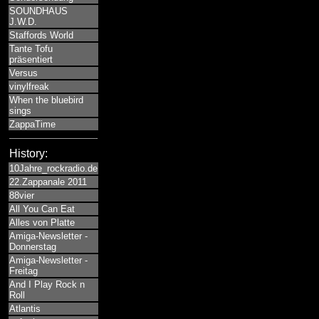
SOUNDHAUS
J.W.D.
Staffords World
Tante Tofu
präsentiert
Versus
vinylfreak
When the bluebird
sings
ZappaTime
History:
10Jahre_rockradio.de
22.Zappanale 2011
88vier
All You Can Eat
Alles von Platte
Amiga-Newsletter -
Donnerstag
Amiga-Newsletter -
Freitag
And I Play Rock n
Roll
Atlantis