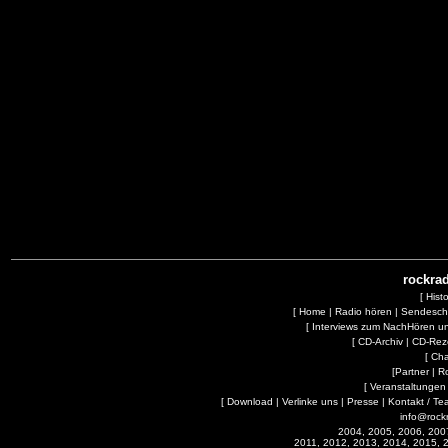
rockrad
[
Hist
[
Home
|
Radio hören
|
Sendesc
[
Interviews zum NachHören 
[
CD-Archiv
|
CD-Rez
[
Cha
[
Partner
|
R
[
Veranstaltungen
[
Download
|
Verlinke uns
|
Presse
|
Kontakt / Te
info@rock
2004, 2005, 2006, 200
2011, 2012, 2013, 2014, 2015, 