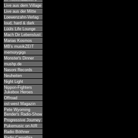
Live aus dem Village
Live aus der Mitte
Loewenzahn-Verlag
loud, hard & dark
Lüüls Life Lounge
Mach Dir Lebenslust
Marias Kosmos
MB's musikZEIT
memorygigs
Monster's Dinner
mushp.de
Nasoni Records
Neuheiten
Night Light
Nippon-Fighters
Jukebox Heroes
Offroad
ost-west Magazin
Pete Wyoming
Bender's Radio-Show
Progressive Journey
Pukemusic on AIR
Radio Böthner
Radio Carpathia