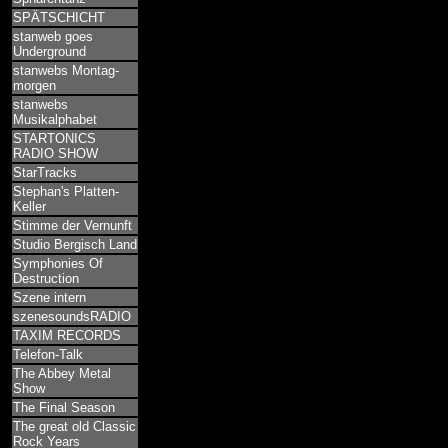
SPÄTSCHICHT
stanweb goes
Underground
stanwebs Montag-
morgen
stanwebs
Musikalphabet
STARTONICS
RADIO SHOW
StarTracks
Stephan's Platten-
Keller
Stimme der Vernunft
Studio Bergisch Land
Symphonies Of
Destruction
Szene intern
szenesoundsRADIO
TAXIM RECORDS
Telefon-Talk
The Abbey Metal
Show
The Final Season
The great old Classic
Rock Years