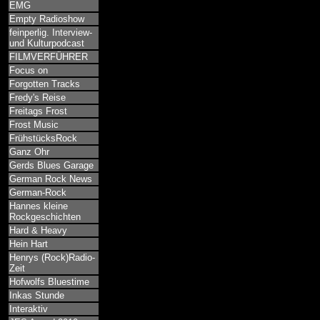
EMG
Empty Radioshow
feinperlig. Interview-
und Kulturpodcast
FILMVERFÜHRER
Focus on
Forgotten Tracks
Fredy's Reise
Freitags Frost
Frost Music
FrühstücksRock
Ganz Ohr
Gerds Blues Garage
German Rock News
German-Rock
Hannes kleine
Rockgeschichten
Hard & Heavy
Hein Hart
Henrys (Rock)Radio-
Zeit
Hofwolfs Bluestime
Inkas Stunde
Interaktiv