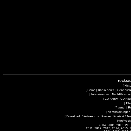
rockrad
[
Hist
[
Home
|
Radio hören
|
Sendesc
[
Interviews zum NachHören 
[
CD-Archiv
|
CD-Rez
[
Cha
[
Partner
|
R
[
Veranstaltungen
[
Download
|
Verlinke uns
|
Presse
|
Kontakt / Te
info@rock
2004, 2005, 2006, 200
2011, 2012, 2013, 2014, 2015, 