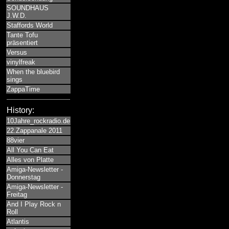
SOUNDHAUS
J.W.D.
Staffords World
Tante Tofu
präsentiert
Versus
vinylfreak
When the bluebird
sings
ZappaTime
History:
10Jahre_rockradio.de
22.Zappanale 2011
88vier
All You Can Eat
Alles von Platte
Amiga-Newsletter -
Donnerstag
Amiga-Newsletter -
Freitag
And I Play Rock n
Roll
Atlantis