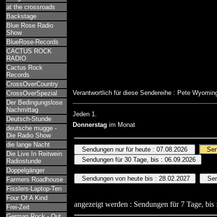
at the crossroads
Backstage
Blue Rose Radio
Show
BlueRose-Records
CACTUS ROCK
RADIO
Cactus Rock
Records
CrossOverCountry
Verantwortlich für diese Sendereihe : Pete Wyomi
CrossOverSpezial
Der Bedingungslose
Nachmittag
Jeden 1.
Deutsch-Stunde
Donnerstag
im Monat
deutsche mugge -
Die Radio Show
die lange Nacht
Die Live In Reitwein
Radiostunde
Doppelgänger
Farmers Roadhouse
Fisslers-Laptop-Ten
Four Of A Kind
angezeigt werden : Sendungen für 7 Tage, bis 
Frei-Zeit
German Rock - Out