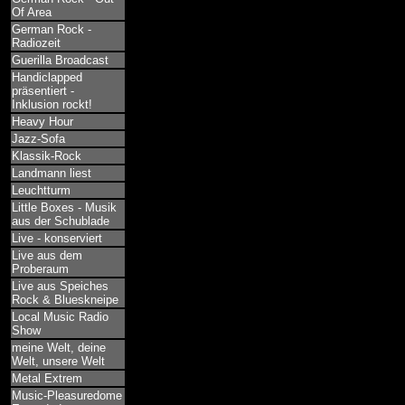
Of Area
German Rock -
Radiozeit
Guerilla Broadcast
Handiclapped
präsentiert -
Inklusion rockt!
Heavy Hour
Jazz-Sofa
Klassik-Rock
Landmann liest
Leuchtturm
Little Boxes - Musik
aus der Schublade
Live - konserviert
Live aus dem
Proberaum
Live aus Speiches
Rock & Blueskneipe
Local Music Radio
Show
meine Welt, deine
Welt, unsere Welt
Metal Extrem
Music-Pleasuredome