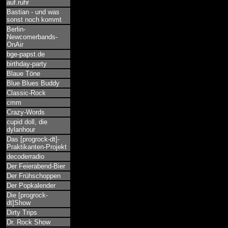
auf.ruhr
Bastian - und was
sonst noch kommt
Berlin-
Newcomerbands-
OnAir
bge-papst.de
birthday-party
Blaue Töne
Blue Blues Buddy
Classic-Rock
cmm
Crazy-Words
cupid doll, die
dylanhour
Das [progrock-dt]-
Praktikanten-Projekt
decoderradio
Der Feierabend-Bier
Der Frühschoppen
Der Popkalender
Die [progrock-
dt]Show
Dirty Trips
Dr. Rock Show