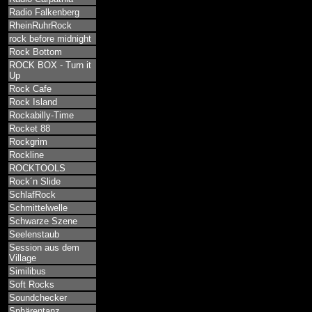
Radio Falkenberg
RheinRuhrRock
rock before midnight
Rock Bottom
ROCK BOX - Turn it
Up
Rock Cafe
Rock Island
Rockabilly-Time
Rocket 88
Rockgrim
Rockline
ROCKTOOLS
Rock´n Slide
SchlafRock
Schmittelwelle
Schwarze Szene
Seelenstaub
Session aus dem
Village
Similibus
Soft Rocks
Soundchecker
Sphärentanz