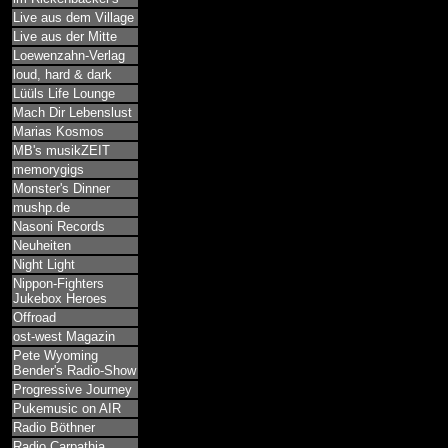
Live aus dem Village
Live aus der Mitte
Loewenzahn-Verlag
loud, hard & dark
Lüüls Life Lounge
Mach Dir Lebenslust
Marias Kosmos
MB's musikZEIT
memorygigs
Monster's Dinner
mushp.de
Nasoni Records
Neuheiten
Night Light
Nippon-Fighters
Jukebox Heroes
Offroad
ost-west Magazin
Pete Wyoming
Bender's Radio-Show
Progressive Journey
Pukemusic on AIR
Radio Böthner
Radio Carpathia