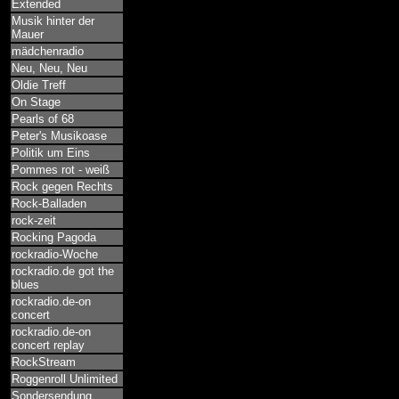
Extended
Musik hinter der
Mauer
mädchenradio
Neu, Neu, Neu
Oldie Treff
On Stage
Pearls of 68
Peter's Musikoase
Politik um Eins
Pommes rot - weiß
Rock gegen Rechts
Rock-Balladen
rock-zeit
Rocking Pagoda
rockradio-Woche
rockradio.de got the
blues
rockradio.de-on
concert
rockradio.de-on
concert replay
RockStream
Roggenroll Unlimited
Sondersendung