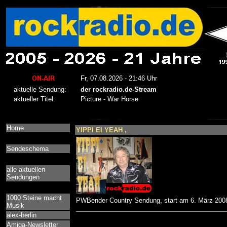
Home
YIPPI EI YEAH ,
Sendeschema
alle aktuellen
Sendungen
1000 Steine macht
PWBender Country Sendung, start am 6. März 200
Musik
alex-berlin
Amiga-Newsletter