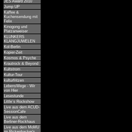
JES Award 2010
Jump UP
Kaffee &
Kuchensendung mit
Felix
Kinogong und
Platzanweiser
KLUNKERS
KLANGJUWELEN
Kol-Berlin
Kopier-Zeit
Kosmos & Psyche
Krautrock & Beyond
Kultstrom
Kultur-Tour
kulturfritzen
LebensWege - Wir
von Hier
Lesestunde
Little´s Rockshow
Live aus dem ACUD-
SessionCafe
Live aus dem
Berliner-Rockhaus
Live aus dem MoMU
im Rickenbacker's