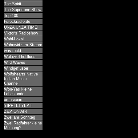
The Spirit
The Supertone Show
Top 100
tv.rockradio.de
UNZA UNZA TIME!
Viktor's Radioshow
Wahl-Lokal
Wahnwirtz im Stream
was rockt
WeLoveTheBlues
Wild Waves
Windgeflüster
Wolfshearts Native
Indian Music
Channel
Won-Yas kleine
Labelkunde
xmusician
YIPPI EI YEAH
Zap* ON AIR
Zwei am Sonntag
Zwei Radfahrer - eine
Meinung?