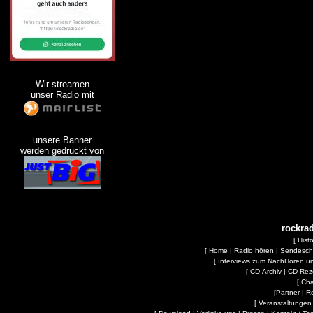
Wir streamen
unser Radio mit
unsere Banner
werden gedruckt von
rockrad
[
Hist
[
Home
|
Radio hören
|
Sendesc
[
Interviews zum NachHören 
[
CD-Archiv
|
CD-Rez
[
Cha
[
Partner
|
R
[
Veranstaltungen