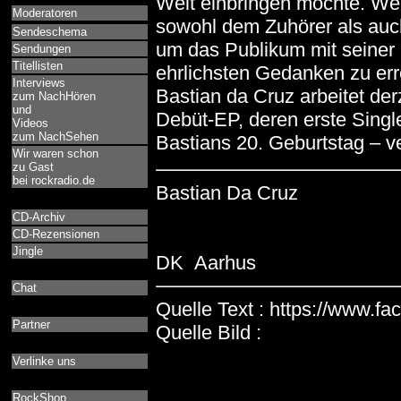
Welt einbringen möchte. Wen
Moderatoren
sowohl dem Zuhörer als auc
Sendeschema
um das Publikum mit seiner
Sendungen
Titellisten
ehrlichsten Gedanken zu err
Interviews
Bastian da Cruz arbeitet derz
zum NachHören
und
Debüt-EP, deren erste Single
Videos
zum NachSehen
Bastians 20. Geburtstag – ver
Wir waren schon
zu Gast
bei rockradio.de
Bastian Da Cruz
CD-Archiv
CD-Rezensionen
Jingle
DK Aarhus
Chat
Quelle Text : https://www.
Partner
Quelle Bild :
Verlinke uns
RockShop