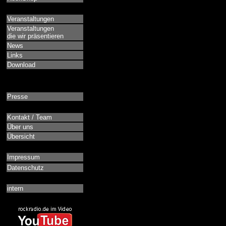
Veranstaltungen
Veranstaltungen
die wir präsentieren
News
Links
Download
Presse
Kontakt / Team
Über uns
Übersicht
Impressum
Datenschutz
intern