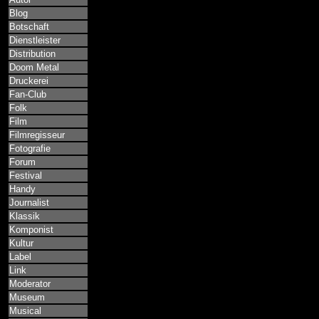
Blog
Botschaft
Dienstleister
Distribution
Doom Metal
Druckerei
Fan-Club
Folk
Film
Filmregisseur
Fotografie
Forum
Festival
Handy
Journalist
Klassik
Komponist
Kultur
Label
Link
Moderator
Museum
Musical