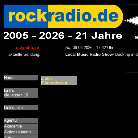
Home
Link's,
Filmregisseur
Link's
die letzten 10
Link's, alle
Agentur
Akademie
Aktionsbündnis
Autor