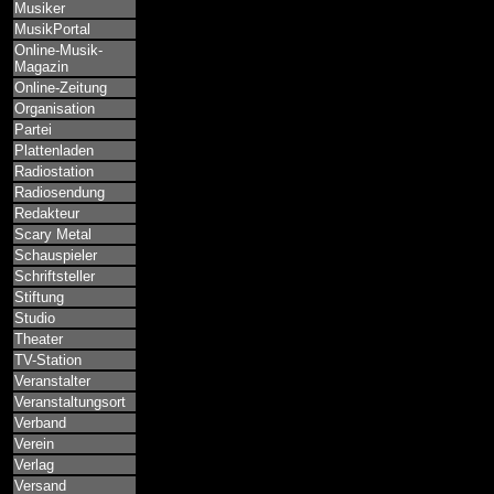
Musiker
MusikPortal
Online-Musik-
Magazin
Online-Zeitung
Organisation
Partei
Plattenladen
Radiostation
Radiosendung
Redakteur
Scary Metal
Schauspieler
Schriftsteller
Stiftung
Studio
Theater
TV-Station
Veranstalter
Veranstaltungsort
Verband
Verein
Verlag
Versand