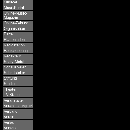
Musiker
MusikPortal
Online-Musik-
Magazin
Online-Zeitung
Organisation
Partei
Plattenladen
Radiostation
Radiosendung
Redakteur
Scary Metal
Schauspieler
Schriftsteller
Stiftung
Studio
Theater
TV-Station
Veranstalter
Veranstaltungsort
Verband
Verein
Verlag
Versand