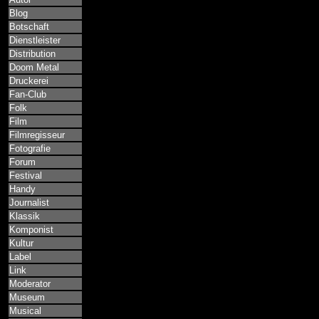
Blog
Botschaft
Dienstleister
Distribution
Doom Metal
Druckerei
Fan-Club
Folk
Film
Filmregisseur
Fotografie
Forum
Festival
Handy
Journalist
Klassik
Komponist
Kultur
Label
Link
Moderator
Museum
Musical