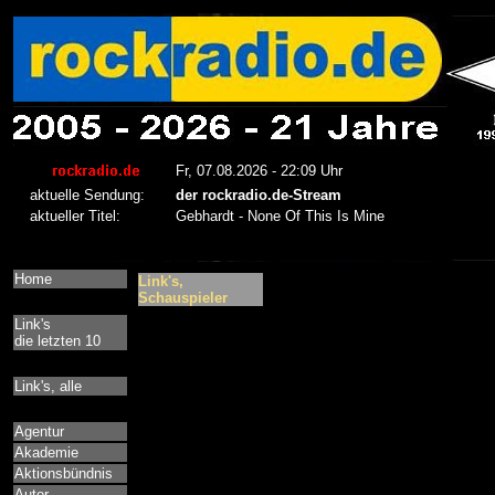
Home
Link's,
Schauspieler
Link's
die letzten 10
Link's, alle
Agentur
Akademie
Aktionsbündnis
Autor