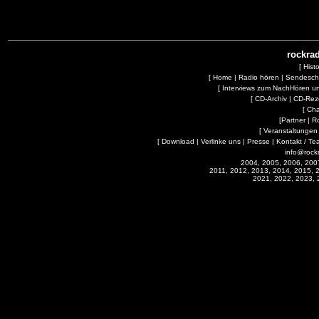
rockrad
[
Hist
[
Home
|
Radio hören
|
Sendesc
[
Interviews zum NachHören 
[
CD-Archiv
|
CD-Rez
[
Cha
[
Partner
|
R
[
Veranstaltungen
[
Download
|
Verlinke uns
|
Presse
|
Kontakt / Te
info@rock
2004, 2005, 2006, 200
2011, 2012, 2013, 2014, 2015, 
2021, 2022, 2023, 