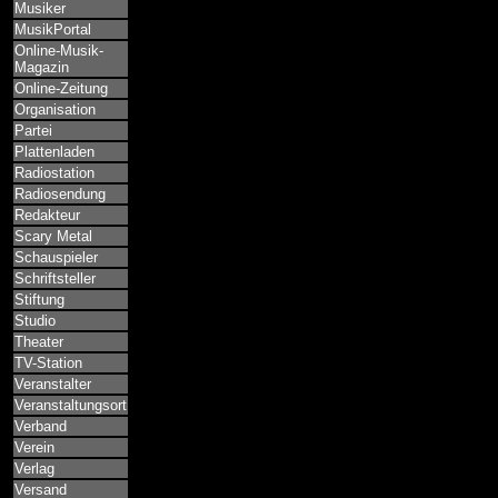
Musiker
MusikPortal
Online-Musik-
Magazin
Online-Zeitung
Organisation
Partei
Plattenladen
Radiostation
Radiosendung
Redakteur
Scary Metal
Schauspieler
Schriftsteller
Stiftung
Studio
Theater
TV-Station
Veranstalter
Veranstaltungsort
Verband
Verein
Verlag
Versand