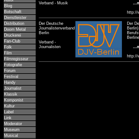
Verband - Musik
...m
Blog
Botschaft
http:/
Dienstleister
Distribution
Der Deutsche
Der De
Journalistenverband
Berlin
Doom Metal
Berlin
Berufs
Druckerei
Berlin
Fan-Club
Verband -
Journalisten
...m
Folk
Film
http:/
Filmregisseur
Fotografie
Forum
Festival
Handy
Journalist
Klassik
Komponist
Kultur
Label
Link
Moderator
Museum
Musical