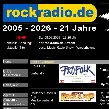
Home
Link's, Verband
PROFOLK
Fotoque
Link's
Verband -
die letzten 10
...m
http://
Link's, alle
Deutscher Rock &
Der De
Agentur
Pop
e.V. r
Akademie
Musikerverband
Musike
e.V.
dem Mu
Aktionsbündnis
Autor