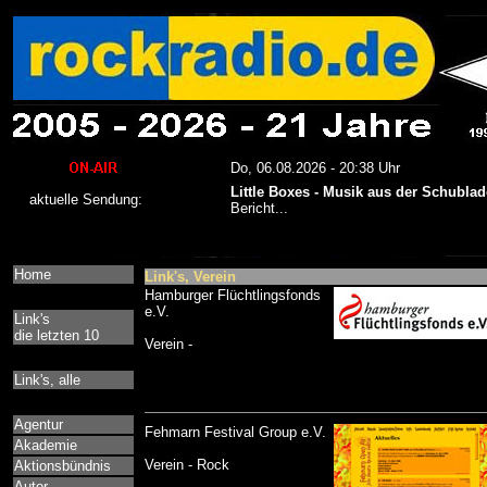
Home
Link's, Verein
Hamburger Flüchtlingsfonds
e.V.
Link's
die letzten 10
Verein -
Link's, alle
Agentur
Fehmarn Festival Group e.V.
Akademie
Verein - Rock
Aktionsbündnis
Autor