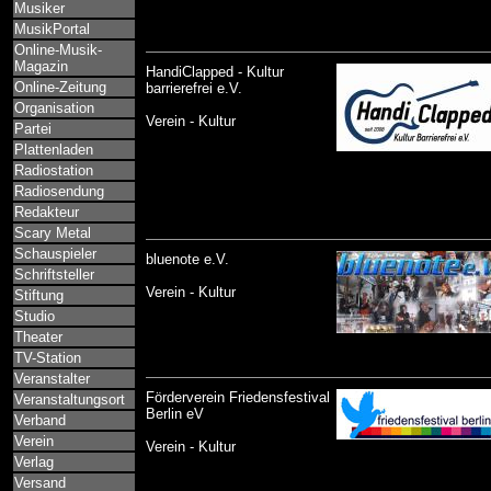
Musiker
MusikPortal
Online-Musik-
Magazin
HandiClapped - Kultur
Online-Zeitung
barrierefrei e.V.
Organisation
Verein - Kultur
Partei
Plattenladen
Radiostation
Radiosendung
Redakteur
Scary Metal
Schauspieler
bluenote e.V.
Schriftsteller
Verein - Kultur
Stiftung
Studio
Theater
TV-Station
Veranstalter
Förderverein Friedensfestival
Veranstaltungsort
Berlin eV
Verband
Verein
Verein - Kultur
Verlag
Versand