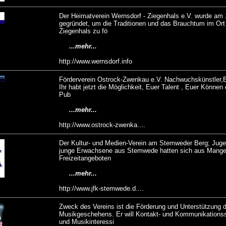
Der Heimatverein Wernsdorf - Ziegenhals e.V. wurde am
gegründet, um die Traditionen und das Brauchtum im Ort
Ziegenhals zu fö
...mehr...
http://www.wernsdorf.info
Förderverein Ostrock-Zwenkau e.V. Nachwuchskünstler,
Ihr habt jetzt die Möglichkeit, Euer Talent , Euer Können
Pub
...mehr...
http://www.ostrock-zwenka....
Der Kultur- und Medien-Verein am Stemweder Berg; Juge
junge Erwachsene aus Stemwede hatten sich aus Mange
Freizeitangeboten
...mehr...
http://www.jfk-stemwede.d....
Zweck des Vereins ist die Förderung und Unterstützung 
Musikgeschehens. Er will Kontakt- und Kommunikationsst
und Musikinteressi