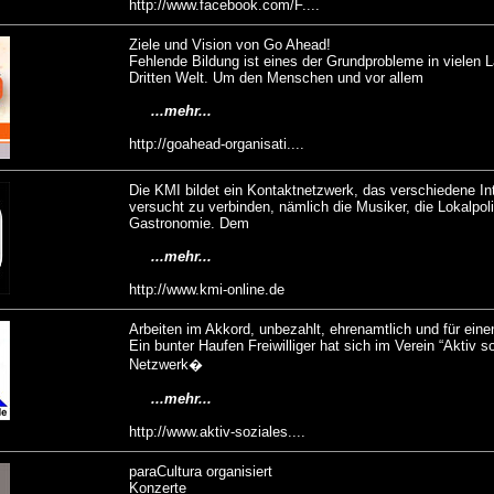
http://www.facebook.com/F....
Ziele und Vision von Go Ahead!
Fehlende Bildung ist eines der Grundprobleme in vielen 
Dritten Welt. Um den Menschen und vor allem
...mehr...
http://goahead-organisati....
Die KMI bildet ein Kontaktnetzwerk, das verschiedene In
versucht zu verbinden, nämlich die Musiker, die Lokalpoli
Gastronomie. Dem
...mehr...
http://www.kmi-online.de
Arbeiten im Akkord, unbezahlt, ehrenamtlich und für ein
Ein bunter Haufen Freiwilliger hat sich im Verein “Aktiv s
Netzwerk�
...mehr...
http://www.aktiv-soziales....
paraCultura organisiert
Konzerte