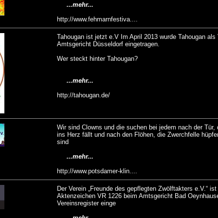
...mehr...
http://www.fehmarnfestiva....
Tahougan ist jetzt e.V Im April 2013 wurde Tahougan als
Amtsgericht Düsseldorf eingetragen.
Wer steckt hinter Tahougan?
...mehr...
http://tahougan.de/
Wir sind Clowns und die suchen bei jedem nach der Tür, 
ins Herz fällt und nach den Flöhen, die Zwerchfelle hüpfe
sind
...mehr...
http://www.potsdamer-klin....
Der Verein „Freunde des gepflegten Zwölftakters e.V.“ is
Aktenzeichen VR 1226 beim Amtsgericht Bad Oeynhaus
Vereinsregister einge
...mehr...