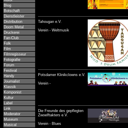
Blog
Botschaft
Dienstleister
Distribution
Tahougan e.V.
Doom Metal
Verein - Weltmusik
Druckerei
Fan-Club
Folk
Film
Filmregisseur
Fotografie
Forum
Festival
Potsdamer Klinikclowns e.V.
Handy
Journalist
Verein -
Klassik
Komponist
Kultur
Label
Link
Die Freunde des gepflegten
Moderator
Zwoelftakters e.V.
Museum
Verein - Blues
Musical