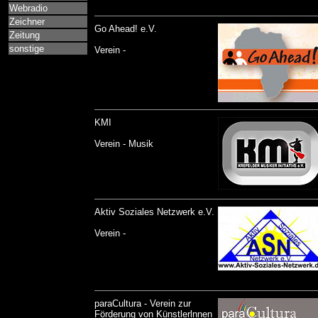
Webradio
Zeichner
Go Ahead! e.V.
Zeitung
sonstige
Verein -
KMI
Verein - Musik
Aktiv Soziales Netzwerk e.V.
Verein -
paraCultura - Verein zur
Förderung von Künstlerlnnen