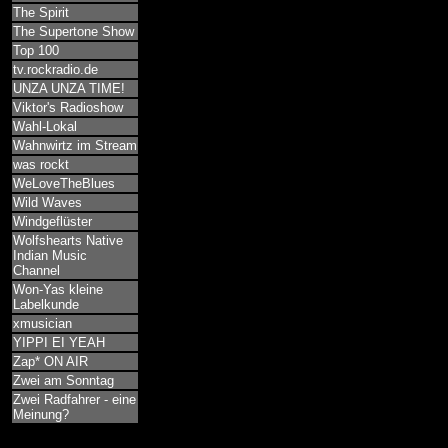
The Spirit
The Supertone Show
Top 100
tv.rockradio.de
UNZA UNZA TIME!
Viktor's Radioshow
Wahl-Lokal
Wahnwirtz im Stream
was rockt
WeLoveTheBlues
Wild Waves
Windgeflüster
Wolfshearts Native
Indian Music
Channel
Won-Yas kleine
Labelkunde
xmusician
YIPPI EI YEAH
Zap* ON AIR
Zwei am Sonntag
Zwei Radfahrer - eine
Meinung?