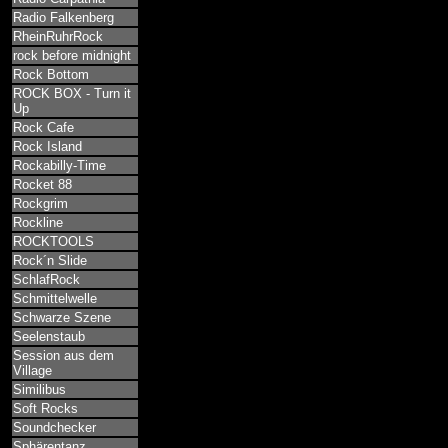
Radio Falkenberg
RheinRuhrRock
rock before midnight
Rock Bottom
ROCK BOX - Turn it
Up
Rock Cafe
Rock Island
Rockabilly-Time
Rocket 88
Rockgrim
Rockline
ROCKTOOLS
Rock´n Slide
SchlafRock
Schmittelwelle
Schwarze Szene
Seelenstaub
Session aus dem
Village
Similibus
Soft Rocks
Soundchecker
Sphärentanz