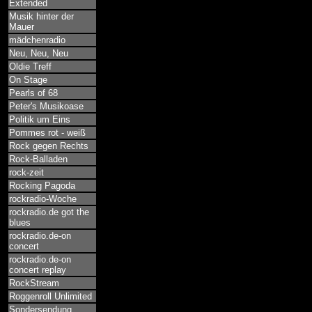
Extended
Musik hinter der
Mauer
mädchenradio
Neu, Neu, Neu
Oldie Treff
On Stage
Pearls of 68
Peter's Musikoase
Politik um Eins
Pommes rot - weiß
Rock gegen Rechts
Rock-Balladen
rock-zeit
Rocking Pagoda
rockradio-Woche
rockradio.de got the
blues
rockradio.de-on
concert
rockradio.de-on
concert replay
RockStream
Roggenroll Unlimited
Sondersendung