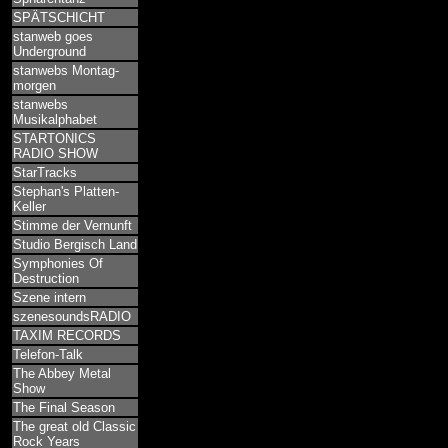
SPÄTSCHICHT
stanweb goes
Underground
stanwebs Montag-
morgen
stanwebs
Musikalphabet
STARTONICS
RADIO SHOW
StarTracks
Stephan's Platten-
Keller
Stimme der Vernunft
Studio Bergisch Land
Symphonies Of
Destruction
Szene intern
szenesoundsRADIO
TAXIM RECORDS
Telefon-Talk
The Abbey Metal
Show
The Final Season
The great old Classic
Rock Years