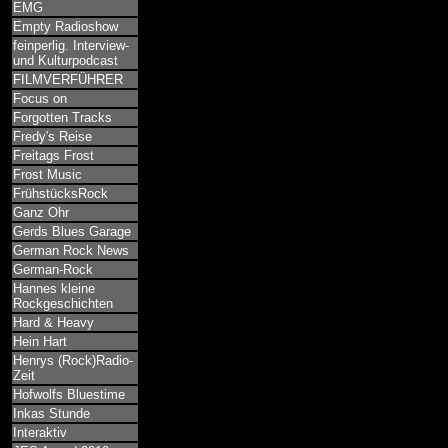
EMG
Empty Radioshow
feinperlig. Interview-
und Kulturpodcast
FILMVERFÜHRER
Focus on
Forgotten Tracks
Fredy's Reise
Freitags Frost
Frost Music
FrühstücksRock
Ganz Ohr
Gerds Blues Garage
German Rock News
German-Rock
Hannes kleine
Rockgeschichten
Hard & Heavy
Hein Hart
Henrys (Rock)Radio-
Zeit
Hofwolfs Bluestime
Inkas Stunde
Interaktiv