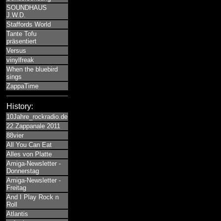
SOUNDHAUS
J.W.D.
Staffords World
Tante Tofu
präsentiert
Versus
vinylfreak
When the bluebird
sings
ZappaTime
History:
10Jahre_rockradio.de
22.Zappanale 2011
88vier
All You Can Eat
Alles von Platte
Amiga-Newsletter -
Donnerstag
Amiga-Newsletter -
Freitag
And I Play Rock n
Roll
Atlantis