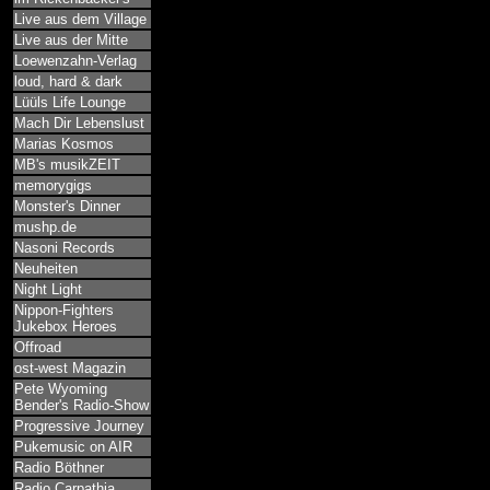
Live aus dem Village
Live aus der Mitte
Loewenzahn-Verlag
loud, hard & dark
Lüüls Life Lounge
Mach Dir Lebenslust
Marias Kosmos
MB's musikZEIT
memorygigs
Monster's Dinner
mushp.de
Nasoni Records
Neuheiten
Night Light
Nippon-Fighters
Jukebox Heroes
Offroad
ost-west Magazin
Pete Wyoming
Bender's Radio-Show
Progressive Journey
Pukemusic on AIR
Radio Böthner
Radio Carpathia