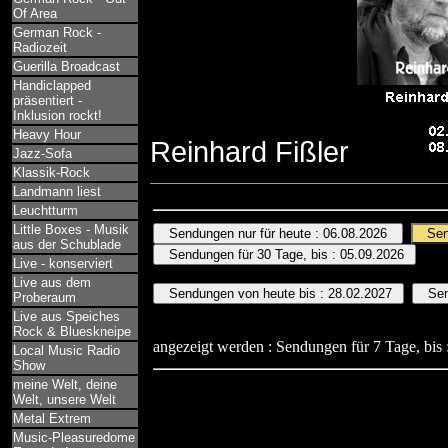
Of Area
German Rock -
Radiozeit
Guerilla Broadcast
Handiclapped
präsentiert -
Inklusion rockt!
Heavy Hour
Reinhard Fißler
Jazz-Sofa
Klassik-Rock
Landmann liest
Leuchtturm
Little Boxes - Musik
aus der Schublade
Live - konserviert
Live aus dem
Proberaum
Live aus Speiches
Rock & Blueskneipe
angezeigt werden : Sendungen für 7 Tage, bis 
Local Music Radio
Show
meine Welt, deine
Welt, unsere Welt
Metal Extrem
Music-Pleasuredome