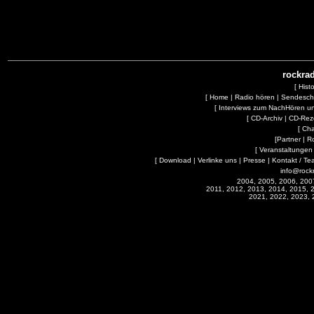
rockrad
[
Hist
[
Home
|
Radio hören
|
Sendesc
[
Interviews zum NachHören 
[
CD-Archiv
|
CD-Rez
[
Cha
[
Partner
|
R
[
Veranstaltungen
[
Download
|
Verlinke uns
|
Presse
|
Kontakt / Te
info@rock
2004, 2005, 2006, 200
2011, 2012, 2013, 2014, 2015, 
2021, 2022, 2023, 