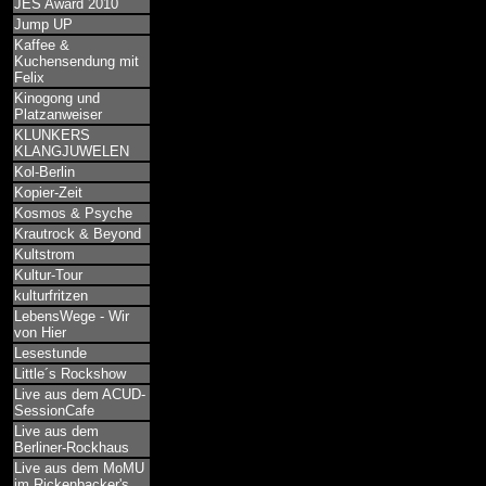
JES Award 2010
Jump UP
Kaffee &
Kuchensendung mit
Felix
Kinogong und
Platzanweiser
KLUNKERS
KLANGJUWELEN
Kol-Berlin
Kopier-Zeit
Kosmos & Psyche
Krautrock & Beyond
Kultstrom
Kultur-Tour
kulturfritzen
LebensWege - Wir
von Hier
Lesestunde
Little´s Rockshow
Live aus dem ACUD-
SessionCafe
Live aus dem
Berliner-Rockhaus
Live aus dem MoMU
im Rickenbacker's