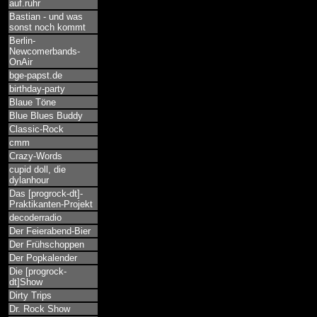
auf.ruhr
Bastian - und was
sonst noch kommt
Berlin-
Newcomerbands-
OnAir
bge-papst.de
birthday-party
Blaue Töne
Blue Blues Buddy
Classic-Rock
cmm
Crazy-Words
cupid doll, die
dylanhour
Das [progrock-dt]-
Praktikanten-Projekt
decoderradio
Der Feierabend-Bier
Der Frühschoppen
Der Popkalender
Die [progrock-
dt]Show
Dirty Trips
Dr. Rock Show