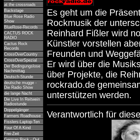
at the crossroads
Es geht um die Präsent
Backstage
Blue Rose Radio
Rockmusik der untersch
Show
BlueRose-Records
Reinhard Fißler wird 
CACTUS ROCK
RADIO
Künstler vorstellen ab
Cactus Rock
Records
Freunden und Weggefä
CrossOverCountry
CrossOverSpezial
Er wird über die Musik
Der Bedingungslose
Nachmittag
über Projekte, die Reih
Deutsch-Stunde
rockrado.de gemeinsam
deutsche mugge -
Die Radio Show
unterstützen werden.
die lange Nacht
Die Live In Reitwein
Radiostunde
Doppelgänger
Verantwortlich für dies
Farmers Roadhouse
Fisslers-Laptop-Ten
Four Of A Kind
Frei-Zeit
German Rock - Out