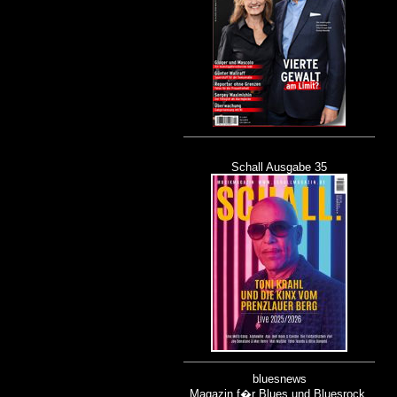
Schall Ausgabe 35
bluesnews
Magazin f�r Blues und Bluesrock.