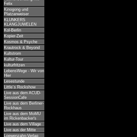
Felix
Kinogong und
Platzanweiser
KLUNKERS
KLANGJUWELEN
Kol-Berlin
Kopier-Zeit
Kosmos & Psyche
Krautrock & Beyond
Kultstrom
Kultur-Tour
kulturfritzen
LebensWege - Wir von
Hier
Lesestunde
Little´s Rockshow
Live aus dem ACUD-
SessionCafe
Live aus dem Berliner-
Rockhaus
Live aus dem MoMU
im Rickenbacker's
Live aus dem Village
Live aus der Mitte
Loewenzahn-Verlag