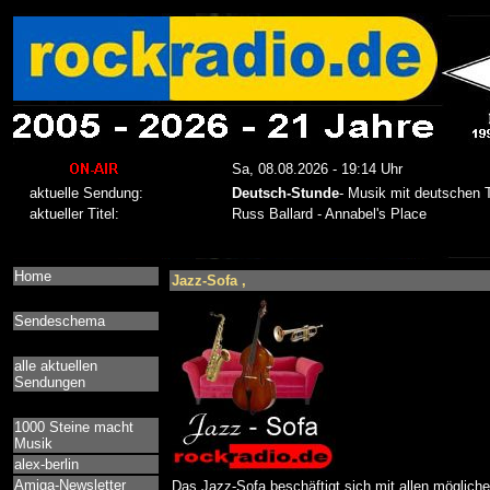
Home
Jazz-Sofa ,
Sendeschema
alle aktuellen
Sendungen
1000 Steine macht
Musik
alex-berlin
Amiga-Newsletter
Das Jazz-Sofa beschäftigt sich mit allen mögliche