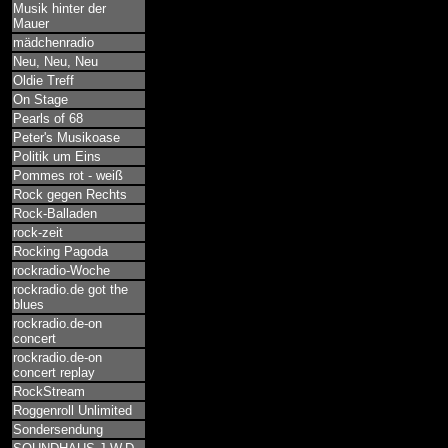
Musik hinter der
Mauer
mädchenradio
Neu, Neu, Neu
Oldie Treff
On Stage
Pearls of 68
Peter's Musikoase
Politik um Eins
Pommes rot - weiß
Rock gegen Rechts
Rock-Balladen
rock-zeit
Rocking Pagoda
rockradio-Woche
rockradio.de got the
blues
rockradio.de-on
concert
rockradio.de-on
concert replay
RockStream
Roggenroll Unlimited
Sondersendung