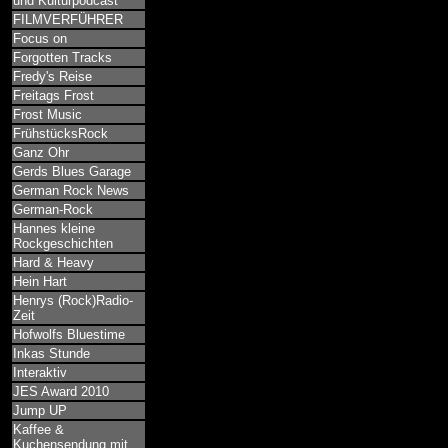
und Kulturpodcast
FILMVERFÜHRER
Focus on
Forgotten Tracks
Fredy's Reise
Freitags Frost
Frost Music
FrühstücksRock
Ganz Ohr
Gerds Blues Garage
German Rock News
German-Rock
Hannes kleine
Rockgeschichten
Hard & Heavy
Hein Hart
Henrys (Rock)Radio-
Zeit
Hofwolfs Bluestime
Inkas Stunde
Interaktiv
JES Award 2010
Jump UP
Kaffee &
Kuchensendung mit