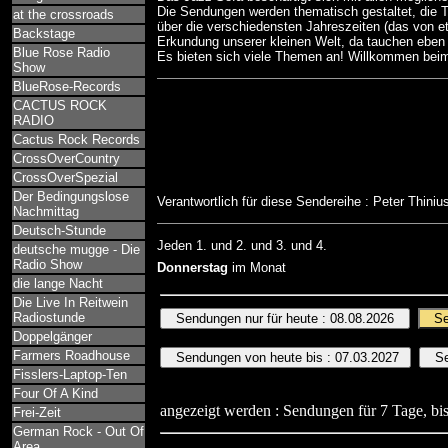
Die Sendungen werden thematisch gestaltet, die Tit
at the crossroads
über die verschiedensten Jahreszeiten (das von et
Backstage
Erkundung unserer kleinen Welt, da tauchen eben
Blue Rose Radio
Es bieten sich viele Themen an! Willkommen beim
Show
BlueRose-Records
CACTUS ROCK
RADIO
Cactus Rock Records
CrossOverCountry
CrossOverSpezial
Der Bedingungslose
Verantwortlich für diese Sendereihe : Peter Thini
Nachmittag
Deutsch-Stunde
Jeden 1. und 2. und 3. und 4.
deutsche mugge - Die
Radio Show
Donnerstag
im Monat
die lange Nacht
Die Live In Reitwein
Radiostunde
Doppelgänger
Farmers Roadhouse
Fisslers-Laptop-Ten
Four Of A Kind
angezeigt werden : Sendungen für 7 Tage, bis
Frei-Zeit
German Rock - Out Of
Area