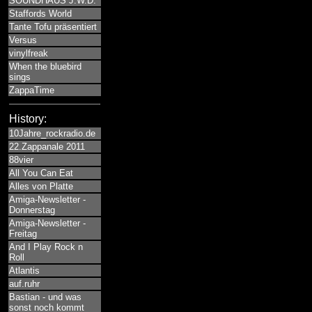
SOUNDHAUS J.W.D.
Staffords World
Tante Tofu präsentiert
Versus
vinylfreak
When the bluebird
sings
ZappaTime
History:
10Jahre_rockradio.de
22.Zappanale 2011
88vier
All You Can Eat
Alles von Platte
Amiga-Newsletter -
Donnerstag
Amiga-Newsletter -
Freitag
And I Play Rock n
Roll
Atlantis
auf.ruhr
Bastian - und was
sonst noch kommt