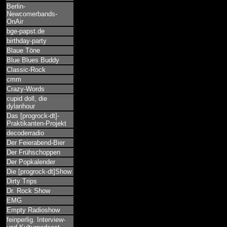
Berlin-
Newcomerbands-
OnAir
bge-papst.de
birthday-party
Blaue Töne
Blue Blues Buddy
Classic-Rock
cmm
Crazy-Words
cupid doll, die
dylanhour
Das [progrock-dt]-
Praktikanten-Projekt
decoderradio
Der Feierabend-Bier
Der Frühschoppen
Der Popkalender
Die [progrock-dt]Show
Dirty Trips
Dr. Rock Show
EMG
Empty Radioshow
feinperlig. Interview-