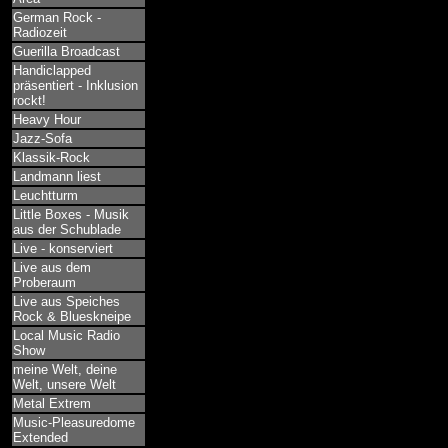
German Rock -
Radiozeit
Guerilla Broadcast
Handiclapped
präsentiert - Inklusion
rockt!
Heavy Hour
Jazz-Sofa
Klassik-Rock
Landmann liest
Leuchtturm
Little Boxes - Musik
aus der Schublade
Live - konserviert
Live aus dem
Proberaum
Live aus Speiches
Rock & Blueskneipe
Local Music Radio
Show
meine Welt, deine
Welt, unsere Welt
Metal Extrem
Music-Pleasuredome
Extended