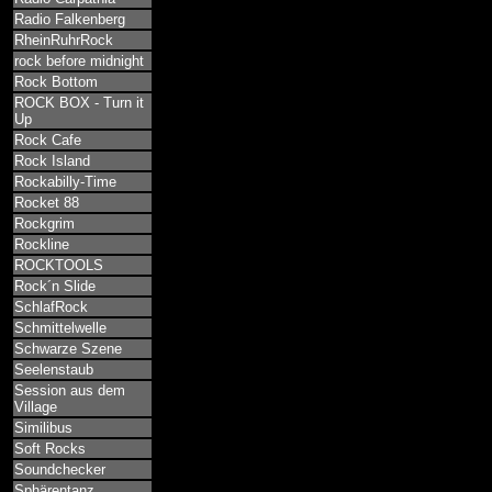
Radio Falkenberg
RheinRuhrRock
rock before midnight
Rock Bottom
ROCK BOX - Turn it
Up
Rock Cafe
Rock Island
Rockabilly-Time
Rocket 88
Rockgrim
Rockline
ROCKTOOLS
Rock´n Slide
SchlafRock
Schmittelwelle
Schwarze Szene
Seelenstaub
Session aus dem
Village
Similibus
Soft Rocks
Soundchecker
Sphärentanz