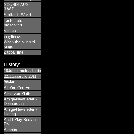
SOUNDHAUS
J.W.D.
Staffords World
Tante Tofu
präsentiert
Versus
vinylfreak
When the bluebird
sings
ZappaTime
History:
10Jahre_rockradio.de
22.Zappanale 2011
88vier
All You Can Eat
Alles von Platte
Amiga-Newsletter -
Donnerstag
Amiga-Newsletter -
Freitag
And I Play Rock n
Roll
Atlantis