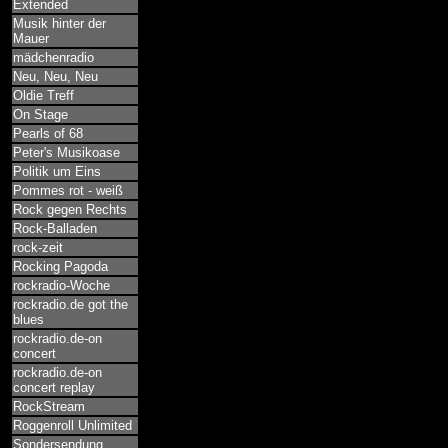
Extended
Musik hinter der
Mauer
mädchenradio
Neu, Neu, Neu
Oldie Treff
On Stage
Pearls of 68
Peter's Musikoase
Politik um Eins
Pommes rot - weiß
Rock gegen Rechts
Rock-Balladen
rock-zeit
Rocking Pagoda
rockradio-Woche
rockradio.de got the
blues
rockradio.de-on
concert
rockradio.de-on
concert replay
RockStream
Roggenroll Unlimited
Sondersendung