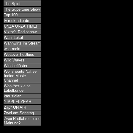
The Spirit
The Supertone Show
Top 100
tv.rockradio.de
UNZA UNZA TIME!
Viktor's Radioshow
Wahl-Lokal
Wahnwirtz im Stream
was rockt
WeLoveTheBlues
Wild Waves
Windgeflüster
Wolfshearts Native
Indian Music
Channel
Won-Yas kleine
Labelkunde
xmusician
YIPPI EI YEAH
Zap* ON AIR
Zwei am Sonntag
Zwei Radfahrer - eine
Meinung?