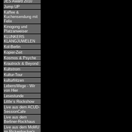
JES Award 2010
Jump UP
Kaffee &
Kuchensendung mit
Felix
Kinogong und
Platzanweiser
KLUNKERS
KLANGJUWELEN
Kol-Berlin
Kopier-Zeit
Kosmos & Psyche
Krautrock & Beyond
Kultstrom
Kultur-Tour
kulturfritzen
LebensWege - Wir
von Hier
Lesestunde
Little´s Rockshow
Live aus dem ACUD-
SessionCafe
Live aus dem
Berliner-Rockhaus
Live aus dem MoMU
im Rickenbacker's