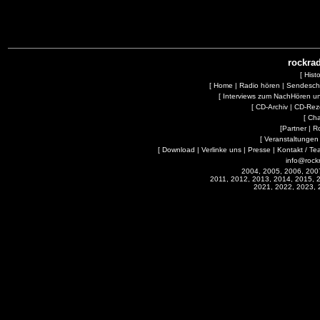
rockrad
[
Hist
[
Home
|
Radio hören
|
Sendesc
[
Interviews zum NachHören 
[
CD-Archiv
|
CD-Rez
[
Cha
[
Partner
|
R
[
Veranstaltungen
[
Download
|
Verlinke uns
|
Presse
|
Kontakt / Te
info@rock
2004, 2005, 2006, 200
2011, 2012, 2013, 2014, 2015, 
2021, 2022, 2023, 