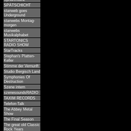
SPÄTSCHICHT
stanweb goes
Underground
stanwebs Montag-
morgen
stanwebs
Musikalphabet
STARTONICS
RADIO SHOW
StarTracks
Stephan's Platten-
Keller
Stimme der Vernunft
Studio Bergisch Land
Symphonies Of
Destruction
Szene intern
szenesoundsRADIO
TAXIM RECORDS
Telefon-Talk
The Abbey Metal
Show
The Final Season
The great old Classic
Rock Years