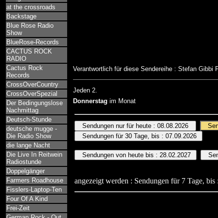
at the crossroads
Backstage
Blue Rose Radio
Show
BlueRose-Records
CACTUS ROCK
RADIO
Cactus Rock
Verantwortlich für diese Sendereihe : Stefan Gibbi
Records
CrossOverCountry
Jeden 2.
CrossOverSpezial
Donnerstag
im Monat
Der Bedingungslose
Nachmittag
Deutsch-Stunde
deutsche mugge -
Die Radio Show
die lange Nacht
Die Live In Reitwein
Radiostunde
Doppelgänger
Farmers Roadhouse
angezeigt werden : Sendungen für 7 Tage, bis 
Fisslers-Laptop-Ten
Four Of A Kind
Frei-Zeit
German Rock - Out