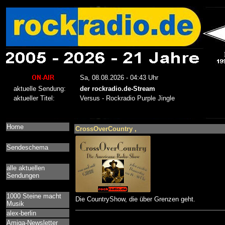
Home
CrossOverCountry ,
Sendeschema
alle aktuellen
Sendungen
1000 Steine macht
Die CountryShow, die über Grenzen geht.
Musik
alex-berlin
Amiga-Newsletter