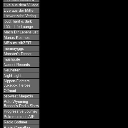
Live aus dem Village
Live aus der Mitte
Loewenzahn-Verlag
loud, hard & dark
Lüüls Life Lounge
Mach Dir Lebenslust
Marias Kosmos
MB's musikZEIT
memorygigs
Monster's Dinner
mushp.de
Nasoni Records
Neuheiten
Night Light
Nippon-Fighters
Jukebox Heroes
Offroad
ost-west Magazin
Pete Wyoming
Bender's Radio-Show
Progressive Journey
Pukemusic on AIR
Radio Böthner
Radio Carpathia