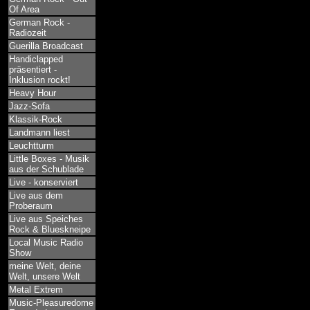
Of Area
German Rock -
Radiozeit
Guerilla Broadcast
Handiclapped
präsentiert -
Inklusion rockt!
Heavy Hour
Jazz-Sofa
Klassik-Rock
Landmann liest
Leuchtturm
Little Boxes - Musik
aus der Schublade
Live - konserviert
Live aus dem
Proberaum
Live aus Speiches
Rock & Blueskneipe
Local Music Radio
Show
meine Welt, deine
Welt, unsere Welt
Metal Extrem
Music-Pleasuredome