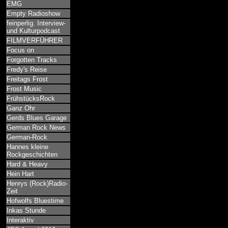
EMG
Empty Radioshow
feinperlig. Interview-
und Kulturpodcast
FILMVERFÜHRER
Focus on
Forgotten Tracks
Fredy's Reise
Freitags Frost
Frost Music
FrühstücksRock
Ganz Ohr
Gerds Blues Garage
German Rock News
German-Rock
Hannes kleine
Rockgeschichten
Hard & Heavy
Hein Hart
Henrys (Rock)Radio-
Zeit
Hofwolfs Bluestime
Inkas Stunde
Interaktiv