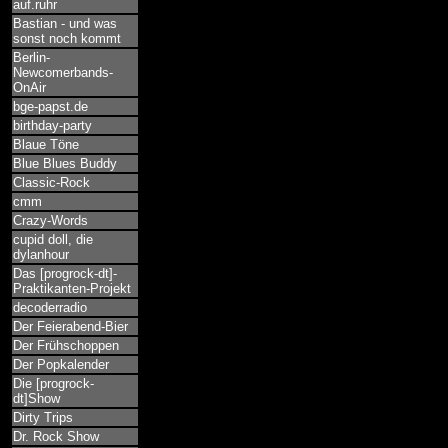
auf.ruhr
Bastian - und was
sonst noch kommt
Berlin-
Newcomerbands-
OnAir
bge-papst.de
birthday-party
Blaue Töne
Blue Blues Buddy
Classic-Rock
cmm
Crazy-Words
cupid doll, die
dylanhour
Das [progrock-dt]-
Praktikanten-Projekt
decoderradio
Der Feierabend-Bier
Der Frühschoppen
Der Popkalender
Die [progrock-
dt]Show
Dirty Trips
Dr. Rock Show