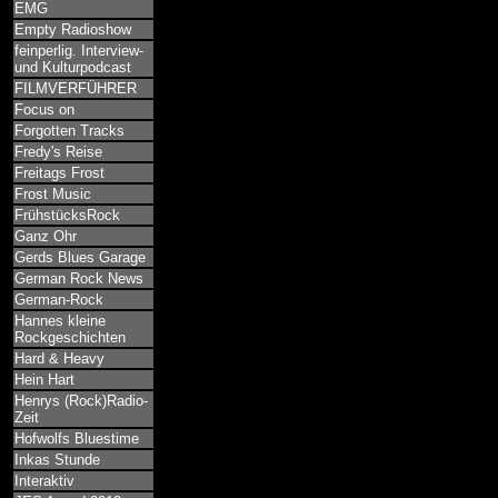
EMG
Empty Radioshow
feinperlig. Interview-
und Kulturpodcast
FILMVERFÜHRER
Focus on
Forgotten Tracks
Fredy's Reise
Freitags Frost
Frost Music
FrühstücksRock
Ganz Ohr
Gerds Blues Garage
German Rock News
German-Rock
Hannes kleine
Rockgeschichten
Hard & Heavy
Hein Hart
Henrys (Rock)Radio-
Zeit
Hofwolfs Bluestime
Inkas Stunde
Interaktiv