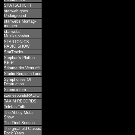
SPÄTSCHICHT
stanweb goes
Underground
stanwebs Montag-
morgen
stanwebs
Musikalphabet
STARTONICS
RADIO SHOW
StarTracks
Stephan's Platten-
Keller
Stimme der Vernunft
Studio Bergisch Land
Symphonies Of
Destruction
Szene intern
szenesoundsRADIO
TAXIM RECORDS
Telefon-Talk
The Abbey Metal
Show
The Final Season
The great old Classic
Rock Years