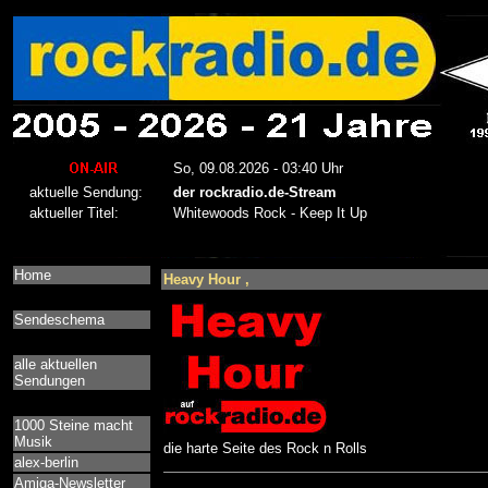
Home
Heavy Hour ,
Sendeschema
alle aktuellen
Sendungen
1000 Steine macht
Musik
die harte Seite des Rock n Rolls
alex-berlin
Amiga-Newsletter