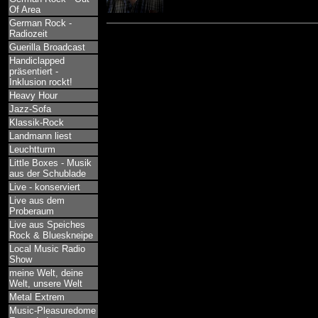
Of Area
German Rock -
Radiozeit
Guerilla Broadcast
Handiclapped
präsentiert -
Inklusion rockt!
Heavy Hour
Jazz-Sofa
Klassik-Rock
Landmann liest
Leuchtturm
Little Boxes - Musik
aus der Schublade
Live - konserviert
Live aus dem
Proberaum
Live aus Speiches
Rock & Blueskneipe
Local Music Radio
Show
meine Welt, deine
Welt, unsere Welt
Metal Extrem
Music-Pleasuredome