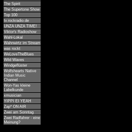
The Spirit
The Supertone Show
Top 100
tv.rockradio.de
UNZA UNZA TIME!
Viktor's Radioshow
Wahl-Lokal
Wahnwirtz im Stream
was rockt
WeLoveTheBlues
Wild Waves
Windgeflüster
Wolfshearts Native
Indian Music
Channel
Won-Yas kleine
Labelkunde
xmusician
YIPPI EI YEAH
Zap* ON AIR
Zwei am Sonntag
Zwei Radfahrer - eine
Meinung?