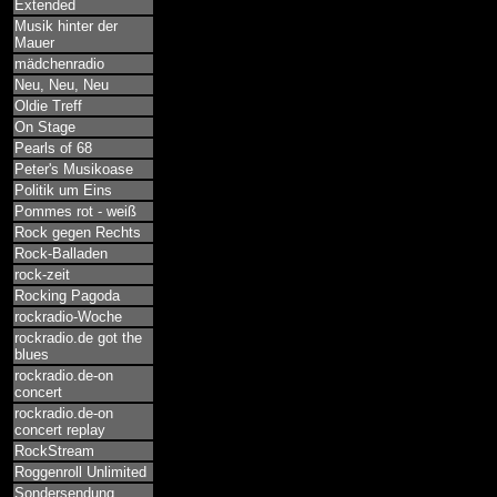
Extended
Musik hinter der
Mauer
mädchenradio
Neu, Neu, Neu
Oldie Treff
On Stage
Pearls of 68
Peter's Musikoase
Politik um Eins
Pommes rot - weiß
Rock gegen Rechts
Rock-Balladen
rock-zeit
Rocking Pagoda
rockradio-Woche
rockradio.de got the
blues
rockradio.de-on
concert
rockradio.de-on
concert replay
RockStream
Roggenroll Unlimited
Sondersendung