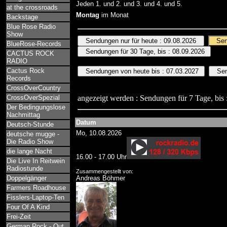
Jeden 1. und 2. und 3. und 4. und 5.
at the crossroads
Montag
im Monat
Backstage
Blue Rose Radio
Show
BlueRose-Records
CACTUS ROCK
RADIO
Cactus Rock
Records
CrossOverCountry
CrossOverSpezial
angezeigt werden : Sendungen für 7 Tage, bis 
Der Bedingungslose
Nachmittag
Datum
Deutsch-Stunde
Mo, 10.08.2026
deutsche mugge -
Die Radio Show
die lange Nacht
16.00 - 17.00 Uhr
Die Live In Reitwein
Radiostunde
Zusammengestellt von:
Doppelgänger
Andreas Böhmer
Farmers Roadhouse
Fisslers-Laptop-Ten
Four Of A Kind
Frei-Zeit
German Rock - Out