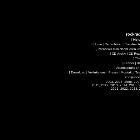
rockrad
[
Hist
[
Home
|
Radio hören
|
Sendesc
[
Interviews zum NachHören 
[
CD-Archiv
|
CD-Rez
[
Cha
[
Partner
|
R
[
Veranstaltungen
[
Download
|
Verlinke uns
|
Presse
|
Kontakt / Te
info@rock
2004, 2005, 2006, 200
2011, 2012, 2013, 2014, 2015, 
2021, 2022, 2023, 