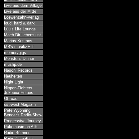
Live aus dem Village
Live aus der Mitte
Loewenzahn-Verlag
loud, hard & dark
Lüüls Life Lounge
Mach Dir Lebenslust
Marias Kosmos
MB's musikZEIT
memorygigs
Monster's Dinner
mushp.de
Nasoni Records
Neuheiten
Night Light
Nippon-Fighters
Jukebox Heroes
Offroad
ost-west Magazin
Pete Wyoming
Bender's Radio-Show
Progressive Journey
Pukemusic on AIR
Radio Böthner
Radio Carpathia