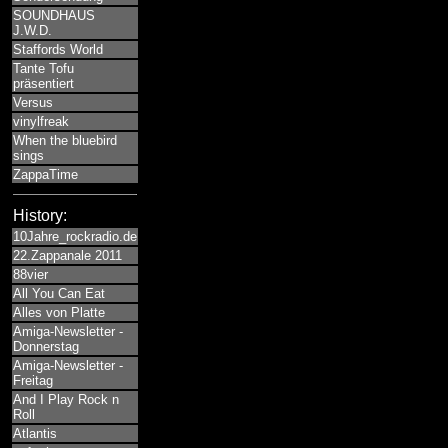
SOUNDHAUS
J.W.D.
Staffords World
Tante Tofu
präsentiert
Versus
vinylfreak
When the bluebird
sings
ZappaTime
History:
10Jahre_rockradio.de
22.Zappanale 2011
88vier
All You Can Eat
Alles von Platte
Amiga-Newsletter -
Donnerstag
Amiga-Newsletter -
Freitag
And I Play Rock n
Roll
Atlantis