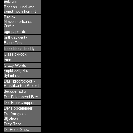
auf.ruhr
Bastian - und was
sonst noch kommt
Berlin-
Newcomerbands-
OnAir
bge-papst.de
birthday-party
Blaue Töne
Blue Blues Buddy
Classic-Rock
cmm
Crazy-Words
cupid doll, die
dylanhour
Das [progrock-dt]-
Praktikanten-Projekt
decoderradio
Der Feierabend-Bier
Der Frühschoppen
Der Popkalender
Die [progrock-
dt]Show
Dirty Trips
Dr. Rock Show