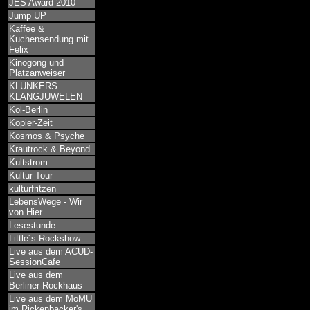
JES Award 2010
Jump UP
Kaffee &
Kuchensendung mit
Felix
Kinogong und
Platzanweiser
KLUNKERS
KLANGJUWELEN
Kol-Berlin
Kopier-Zeit
Kosmos & Psyche
Krautrock & Beyond
Kultstrom
Kultur-Tour
kulturfritzen
LebensWege - Wir
von Hier
Lesestunde
Little´s Rockshow
Live aus dem ACUD-
SessionCafe
Live aus dem
Berliner-Rockhaus
Live aus dem MoMU
im Rickenbacker's