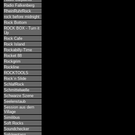
Radio Falkenberg
RheinRuhrRock
rock before midnight
Rock Bottom
ROCK BOX - Turn it
Up
Rock Cafe
Rock Island
Rockabilly-Time
Rocket 88
Rockgrim
Rockline
ROCKTOOLS
Rock´n Slide
SchlafRock
Schmittelwelle
Schwarze Szene
Seelenstaub
Session aus dem
Village
Similibus
Soft Rocks
Soundchecker
Sphärentanz