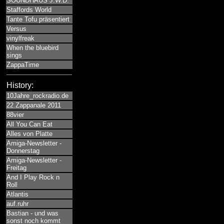
SOUNDHAUS J.W.D.
Staffords World
Tante Tofu präsentiert
Versus
vinylfreak
When the bluebird
sings
ZappaTime
History:
10Jahre_rockradio.de
22.Zappanale 2011
88vier
All You Can Eat
Alles von Platte
Amiga-Newsletter -
Donnerstag
Amiga-Newsletter -
Freitag
And I Play Rock n
Roll
Atlantis
auf.ruhr
Bastian - und was
sonst noch kommt