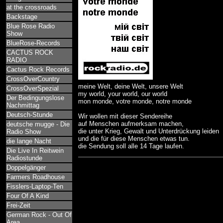
at the crossroads
Backstage
Blue Rose Radio
Show
BlueRose-Records
CACTUS ROCK
RADIO
Cactus Rock Records
CrossOverCountry
meine Welt, deine Welt, unsere Welt
CrossOverSpezial
my world, your world, our world
Der Bedingungslose
mon monde, votre monde, notre monde
Nachmittag
Deutsch-Stunde
Wir wollen mit dieser Sendereihe
auf Menschen aufmerksam machen,
deutsche mugge - Die
die unter Krieg, Gewalt und Unterdrückung leiden
Radio Show
und die für diese Menschen etwas tun.
die lange Nacht
die Sendung soll alle 14 Tage laufen.
Die Live In Reitwein
Radiostunde
Doppelgänger
Farmers Roadhouse
Fisslers-Laptop-Ten
Four Of A Kind
Frei-Zeit
German Rock - Out Of
Area