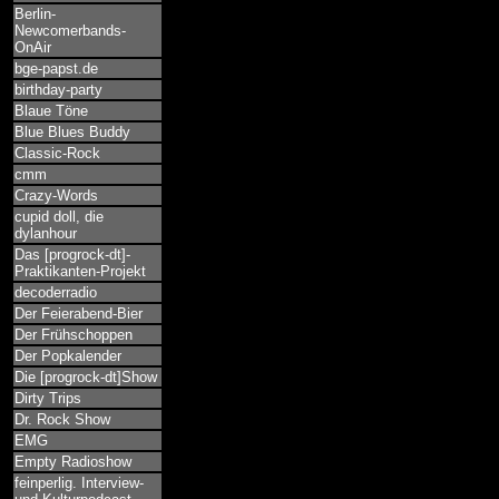
Berlin-
Newcomerbands-
OnAir
bge-papst.de
birthday-party
Blaue Töne
Blue Blues Buddy
Classic-Rock
cmm
Crazy-Words
cupid doll, die
dylanhour
Das [progrock-dt]-
Praktikanten-Projekt
decoderradio
Der Feierabend-Bier
Der Frühschoppen
Der Popkalender
Die [progrock-dt]Show
Dirty Trips
Dr. Rock Show
EMG
Empty Radioshow
feinperlig. Interview-