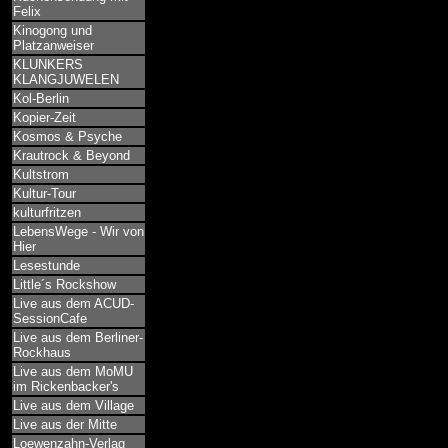
Felix
Kinogong und
Platzanweiser
KLUNKERS
KLANGJUWELEN
Kol-Berlin
Kopier-Zeit
Kosmos & Psyche
Krautrock & Beyond
Kultstrom
Kultur-Tour
kulturfritzen
LebensWege - Wir von
Hier
Lesestunde
Little´s Rockshow
Live aus dem ACUD-
SessionCafe
Live aus dem Berliner-
Rockhaus
Live aus dem MoMU
im Rickenbacker's
Live aus dem Village
Live aus der Mitte
Loewenzahn-Verlag