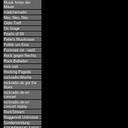
Musik hinter der
Mauer
mädchenradio
Neu, Neu, Neu
Oldie Treff
On Stage
Pearls of 68
Peter's Musikoase
Politik um Eins
Pommes rot - weiß
Rock gegen Rechts
Rock-Balladen
rock-zeit
Rocking Pagoda
rockradio-Woche
rockradio.de got the
blues
rockradio.de-on
concert
rockradio.de-on
concert replay
RockStream
Roggenroll Unlimited
Sondersendung