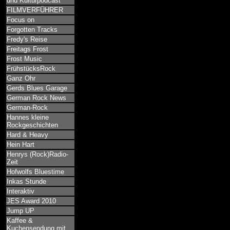
und Kulturpodcast
FILMVERFÜHRER
Focus on
Forgotten Tracks
Fredy's Reise
Freitags Frost
Frost Music
FrühstücksRock
Ganz Ohr
Gerds Blues Garage
German Rock News
German-Rock
Hannes kleine
Rockgeschichten
Hard & Heavy
Hein Hart
Henrys (Rock)Radio-
Zeit
Hofwolfs Bluestime
Inkas Stunde
Interaktiv
JES Award 2010
Jump UP
Kaffee &
Kuchensendung mit