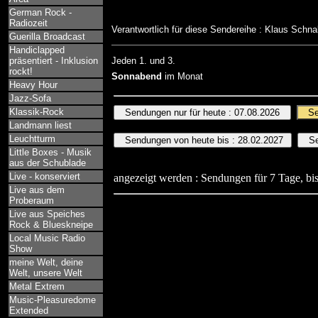
German Rock -
Radiozeit
Verantwortlich für diese Sendereihe : Klaus Schn
Guerilla Broadcast
Handiclapped
präsentiert - Inklusion
Jeden 1. und 3.
rockt!
Sonnabend
im Monat
Heavy Hour
Jazz-Sofa
Klassik-Rock
Landmann liest
Leuchtturm
Little Boxes - Musik
aus der Schublade
Live - konserviert
angezeigt werden : Sendungen für 7 Tage, bis
Live aus dem
Proberaum
Live aus Speiches
Rock & Blueskneipe
Local Music Radio
Show
meine Welt, deine
Welt, unsere Welt
Metal Extrem
Music-Pleasuredome
Extended