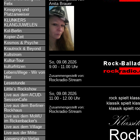
Felix
Anita Brauer
Kinogong und
Platzanweiser
KLUNKERS
KLANGJUWELEN
Kol-Berlin
Kopier-Zeit
Kosmos & Psyche
Krautrock & Beyond
Kultstrom
Kultur-Tour
So, 09.08.2026
kulturfritzen
9.00 - 11.00 Uhr
LebensWege - Wir von
Zusammengestellt von:
Hier
Rockradio-Stream
Lesestunde
Little´s Rockshow
So, 09.08.2026
Live aus dem ACUD-
11.00 - 12.00 Uhr
SessionCafe
Live aus dem Berliner-
Zusammengestellt von:
Rockhaus
Rockradio-Stream
Live aus dem MoMU
im Rickenbacker's
Live aus dem Village
Live aus der Mitte
Loewenzahn-Verlag