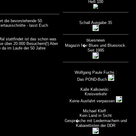
Heft 100
rt die bevorstehende 50.
Schall Ausgabe 35
rtausschnitte - lasst Euch
al stattfindet ist das schon was
bluesnews
se über 20.000 Besuchern(!) Aber
Magazin f�r Blues und Bluesrock.
 da im Laufe der 50 Jahre
Seit 1995
Wolfgang Paule Fuchs :
Das POND-Buch
Kalle Kalkowski :
Kreisverkehr
Keine Ausfahrt verpassen
Michael Kleff :
Kein Land in Sicht
Gespr�che mit Liedermachern und
Kabarettisten der DDR