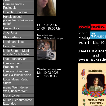
German Rock -
Radiozeit
Guerilla Broadcast
Handiclapped
präsentiert - Inklusion
rockt!
Fr, 07.08.2026
Heavy Hour
14.00 - 15.00 Uhr
Jazz-Sofa
Moderiert von:
Klassik-Rock
Klaus Schnabel-Koeplin
Landmann liest
Leuchtturm
Little Boxes - Musik
aus der Schublade
Live - konserviert
Live aus dem
------------------------
Proberaum
Wiederholung am
Live aus Speiches
Mo, 10.08.2026
Rock & Blueskneipe
um : 12.00 Uhr
Local Music Radio
Show
meine Welt, deine
Welt, unsere Welt
Metal Extrem
Music-Pleasuredome
Extended