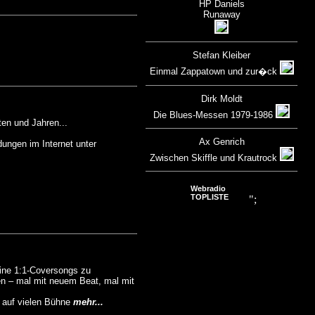
HP Daniels
Runaway
Stefan Kleiber
Einmal Zappatown und zur�ck
Dirk Moldt
Die Blues-Messen 1979-1986
en und Jahren...
Ax Genrich
dungen im Internet unter
Zwischen Skiffle und Krautrock
Webradio
TOPLISTE
";
eine 1:1-Coversongs zu
ren – mal mit neuem Beat, mal mit
 auf vielen Bühne
mehr...