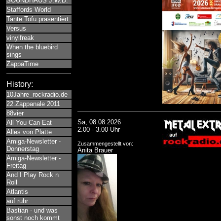
SOUNDHAUS J.W.D.
Staffords World
Tante Tofu präsentiert
Versus
vinylfreak
When the bluebird
sings
ZappaTime
History:
10Jahre_rockradio.de
22.Zappanale 2011
88vier
Sa, 08.08.2026
All You Can Eat
2.00 - 3.00 Uhr
Alles von Platte
Amiga-Newsletter -
Zusammengestellt von:
Donnerstag
Anita Brauer
Amiga-Newsletter -
Freitag
And I Play Rock n
Roll
Atlantis
auf.ruhr
Bastian - und was
sonst noch kommt