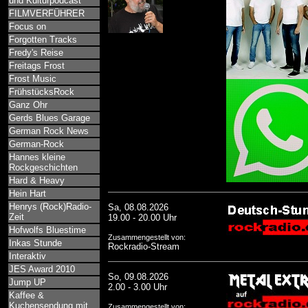
und Kulturpodcast
FILMVERFÜHRER
Focus on
Forgotten Tracks
Fredy's Reise
Freitags Frost
Frost Music
FrühstücksRock
Ganz Ohr
Gerds Blues Garage
German Rock News
German-Rock
Hannes kleine
Rockgeschichten
Hard & Heavy
Hein Hart
Henrys (Rock)Radio-
Sa, 08.08.2026
Zeit
19.00 - 20.00 Uhr
Hofwolfs Bluestime
Zusammengestellt von:
Inkas Stunde
Rockradio-Stream
Interaktiv
JES Award 2010
So, 09.08.2026
Jump UP
2.00 - 3.00 Uhr
Kaffee &
Kuchensendung mit
Zusammengestellt von: