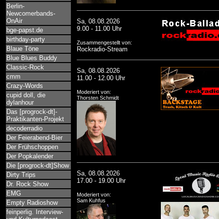
Berlin-
Newcomerbands-
OnAir
Sa, 08.08.2026
9.00 - 11.00 Uhr
bge-papst.de
birthday-party
Zusammengestellt von:
Blaue Töne
Rockradio-Stream
Blue Blues Buddy
Classic-Rock
Sa, 08.08.2026
cmm
11.00 - 12.00 Uhr
Crazy-Words
Moderiert von:
cupid doll, die
Thorsten Schmidt
dylanhour
Das [progrock-dt]-
Praktikanten-Projekt
decoderradio
Der Feierabend-Bier
Der Frühschoppen
Der Popkalender
Die [progrock-dt]Show
Sa, 08.08.2026
Dirty Trips
17.00 - 19.00 Uhr
Dr. Rock Show
EMG
Moderiert von:
Sam Kuhfus
Empty Radioshow
feinperlig. Interview-