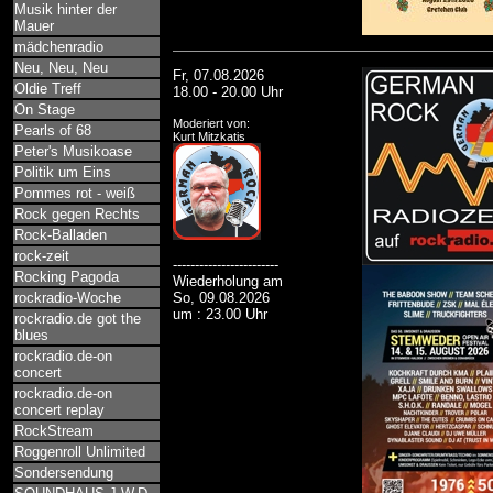
Musik hinter der
Mauer
mädchenradio
Neu, Neu, Neu
Fr, 07.08.2026
Oldie Treff
18.00 - 20.00 Uhr
On Stage
Moderiert von:
Pearls of 68
Kurt Mitzkatis
Peter's Musikoase
Politik um Eins
Pommes rot - weiß
Rock gegen Rechts
Rock-Balladen
rock-zeit
------------------------
Rocking Pagoda
Wiederholung am
rockradio-Woche
So, 09.08.2026
um : 23.00 Uhr
rockradio.de got the
blues
rockradio.de-on
concert
rockradio.de-on
concert replay
RockStream
Roggenroll Unlimited
Sondersendung