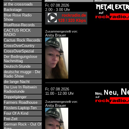
at the crossroads
Fr, 07.08.2026
Backstage
2.00 - 3.00 Uhr
Blue Rose Radio
Show
BlueRose-Records
CACTUS ROCK
Zusammengestellt von:
RADIO
Anita Brauer
Cactus Rock Records
CrossOverCountry
CrossOverSpezial
Der Bedingungslose
Nachmittag
Deutsch-Stunde
deutsche mugge - Die
Radio Show
die lange Nacht
Die Live In Reitwein
Fr, 07.08.2026
Radiostunde
11.00 - 12.00 Uhr
Doppelgänger
Zusammengestellt von:
Farmers Roadhouse
Anita Brauer
Fisslers-Laptop-Ten
Four Of A Kind
Frei-Zeit
German Rock - Out Of
Area