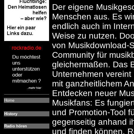
Der eigene Musikgesc
Menschen aus. Es wir
endlich auch im Inter
Weise zu nutzen. Doo
von Musikdownload-Sh
Community für musik
gleichermaßen. Das B
Unternehmen vereint 
mit ganzheitlichem An
Entdecken neuer Musi
Home
Musikfans: Es fungier
und Promotion-Tool fü
History
gegenseitig anhand i
Radio hören
und finden können. R