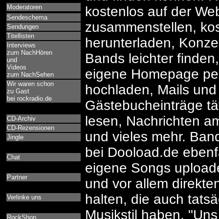
Moderatoren
kostenlos auf der Web
Sendeschema
zusammenstellen, ko
Sendungen
Titellisten
herunterladen, Konze
Interviews
zum NachHören
Bands leichter finden
und
Videos
eigene Homepage per
zum NachSehen
Wir waren schon
hochladen, Mails un
zu Gast
bei rockradio.de
Gästebucheinträge tä
lesen, Nachrichten am
CD-Archiv
CD-Rezensionen
und vieles mehr. Ban
Jingle
bei Dooload.de ebenf
Chat
eigene Songs upload
Partner
und vor allem direkt
halten, die auch tats
Verlinke uns
Musikstil haben. "Uns
RockShop