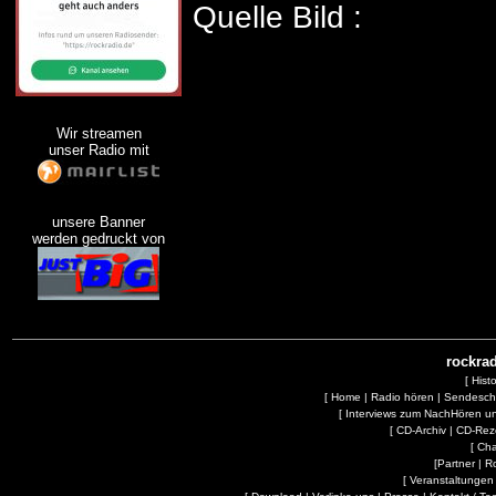
Quelle Bild :
Wir streamen
unser Radio mit
unsere Banner
werden gedruckt von
rockrad
[
Hist
[
Home
|
Radio hören
|
Sendesc
[
Interviews zum NachHören 
[
CD-Archiv
|
CD-Rez
[
Cha
[
Partner
|
R
[
Veranstaltungen