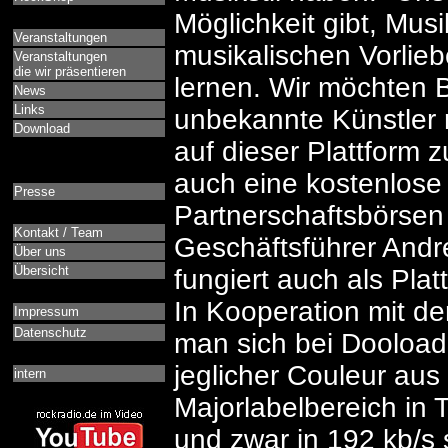
Möglichkeit gibt, Mus
Veranstaltungen
musikalischen Vorlieb
Veranstaltungen
die wir präsentieren
lernen. Wir möchten 
News
Links
unbekannte Künstler
Download
auf dieser Plattform
auch eine kostenlose 
Presse
Partnerschaftsbörsen 
Kontakt / Team
Geschäftsführer Andr
Über uns
Übersicht
fungiert auch als Pla
In Kooperation mit d
Impressum
Datenschutz
man sich bei Dooload
jeglicher Couleur au
intern
Majorlabelbereich in 
und zwar in 192 kb/s s