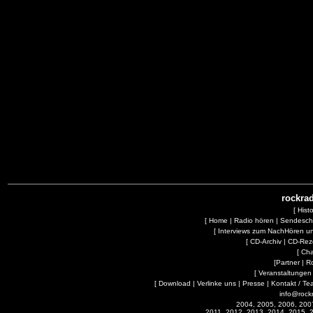
rockrad
[
Hist
[
Home
|
Radio hören
|
Sendesc
[
Interviews zum NachHören 
[
CD-Archiv
|
CD-Rez
[
Cha
[
Partner
|
R
[
Veranstaltungen
[
Download
|
Verlinke uns
|
Presse
|
Kontakt / Te
info@rock
2004, 2005, 2006, 200
2011, 2012, 2013, 2014, 2015, 