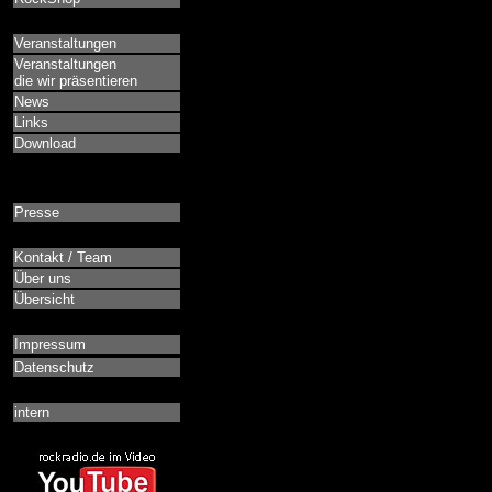
Veranstaltungen
Veranstaltungen
die wir präsentieren
News
Links
Download
Presse
Kontakt / Team
Über uns
Übersicht
Impressum
Datenschutz
intern