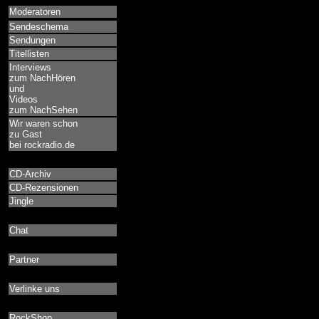
Moderatoren
Sendeschema
Sendungen
Titellisten
Interviews
zum NachHören
und
Videos
zum NachSehen
Wir waren schon
zu Gast
bei rockradio.de
CD-Archiv
CD-Rezensionen
Jingle
Chat
Partner
Verlinke uns
RockShop