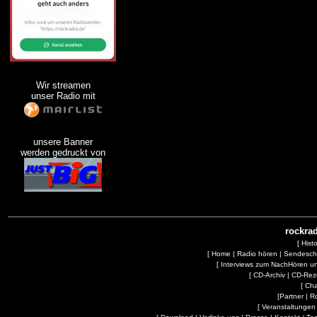
Wir streamen
unser Radio mit
unsere Banner
werden gedruckt von
rockrad
[
Hist
[
Home
|
Radio hören
|
Sendesc
[
Interviews zum NachHören 
[
CD-Archiv
|
CD-Rez
[
Cha
[
Partner
|
R
[
Veranstaltungen