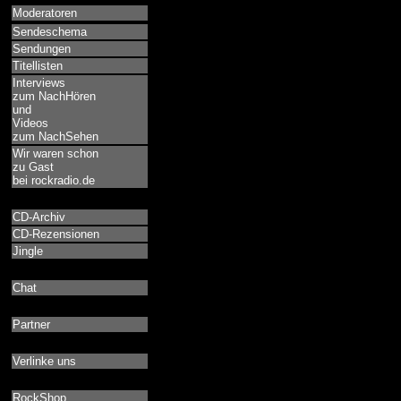
Moderatoren
Sendeschema
Sendungen
Titellisten
Interviews
zum NachHören
und
Videos
zum NachSehen
Wir waren schon
zu Gast
bei rockradio.de
CD-Archiv
CD-Rezensionen
Jingle
Chat
Partner
Verlinke uns
RockShop