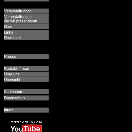
Veranstaltungen
Veranstaltungen
die wir präsentieren
News
Links
Download
Presse
Kontakt / Team
Über uns
Übersicht
Impressum
Datenschutz
intern