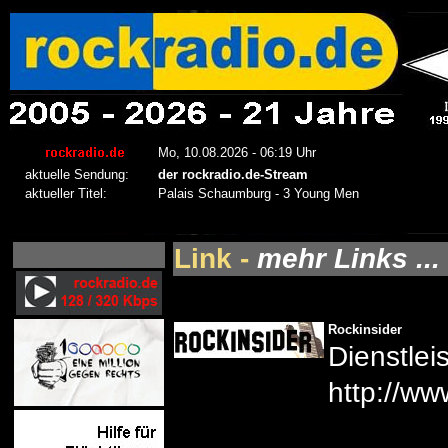
Link -
mehr Links ...
Rockinsider
Dienstlei
http://ww