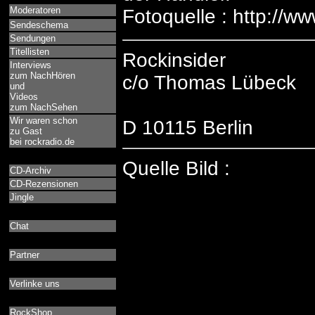
Moderatoren
Fotoquelle : http://ww
Sendeschema
Sendungen
Titellisten
Rockinsider
Interviews
zum NachHören
c/o Thomas Lübeck
und
Videos
zum NachSehen
Wir waren schon
D 10115 Berlin
zu Gast
bei rockradio.de
Quelle Bild :
CD-Archiv
CD-Rezensionen
Jingle
Chat
Partner
Verlinke uns
RockShop