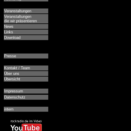
Veranstaltungen
Veranstaltungen
die wir präsentieren
News
Links
Download
Presse
Kontakt / Team
Über uns
Übersicht
Impressum
Datenschutz
intern