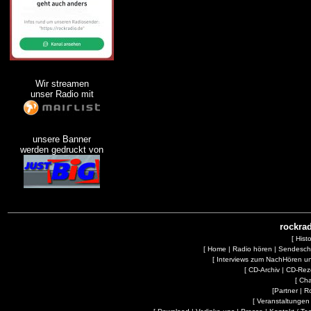
Wir streamen
unser Radio mit
unsere Banner
werden gedruckt von
rockrad
[
Hist
[
Home
|
Radio hören
|
Sendesc
[
Interviews zum NachHören 
[
CD-Archiv
|
CD-Rez
[
Cha
[
Partner
|
R
[
Veranstaltungen