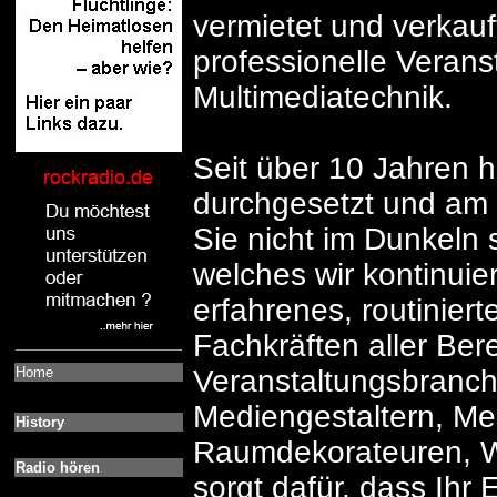
vermietet und verkauf
professionelle Verans
Multimediatechnik.
Seit über 10 Jahren h
durchgesetzt und am M
Sie nicht im Dunkeln 
welches wir kontinuie
erfahrenes, routinier
Fachkräften aller Ber
Home
Veranstaltungsbranch
Mediengestaltern, M
History
Raumdekorateuren, W
Radio hören
sorgt dafür, dass Ihr 