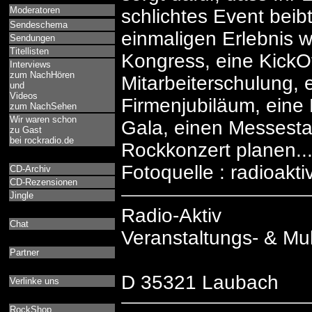
Moderatoren
schlichtes Event beib
Sendeschema
einmaligen Erlebnis w
Sendungen
Titellisten
Kongress, eine KickOf
Interviews
zum NachHören
Mitarbeiterschulung, 
und
Videos
Firmenjubiläum, eine 
zum NachSehen
Wir waren schon
Gala, einen Messesta
zu Gast
bei rockradio.de
Rockkonzert planen..
Fotoquelle : radioakt
CD-Archiv
CD-Rezensionen
Jingle
Radio-Aktiv
Chat
Veranstaltungs- & Mu
Partner
D 35321 Laubach
Verlinke uns
RockShop