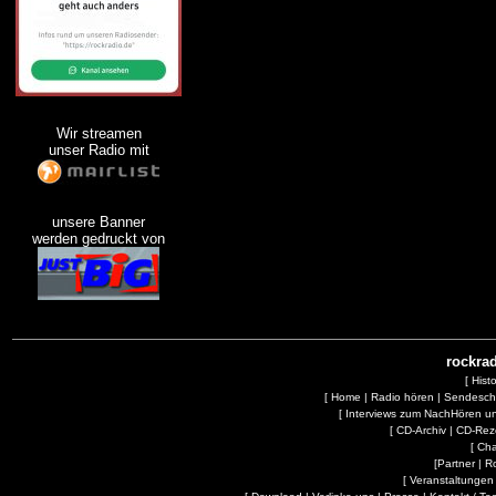
Wir streamen
unser Radio mit
unsere Banner
werden gedruckt von
rockrad
[
Hist
[
Home
|
Radio hören
|
Sendesc
[
Interviews zum NachHören 
[
CD-Archiv
|
CD-Rez
[
Cha
[
Partner
|
R
[
Veranstaltungen