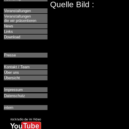
Quelle Bild :
Veranstaltungen
Veranstaltungen
die wir präsentieren
News
Links
Download
Presse
Kontakt / Team
Über uns
Übersicht
Impressum
Datenschutz
intern