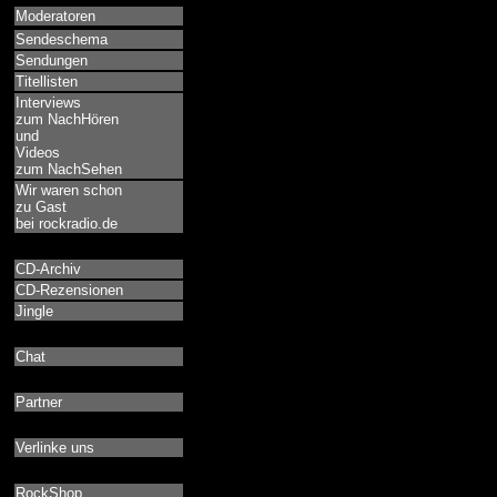
Moderatoren
Sendeschema
Sendungen
Titellisten
Interviews
zum NachHören
und
Videos
zum NachSehen
Wir waren schon
zu Gast
bei rockradio.de
CD-Archiv
CD-Rezensionen
Jingle
Chat
Partner
Verlinke uns
RockShop