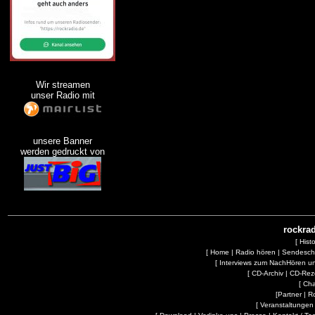
Wir streamen
unser Radio mit
unsere Banner
werden gedruckt von
rockrad
[
Hist
[
Home
|
Radio hören
|
Sendesc
[
Interviews zum NachHören 
[
CD-Archiv
|
CD-Rez
[
Cha
[
Partner
|
R
[
Veranstaltungen