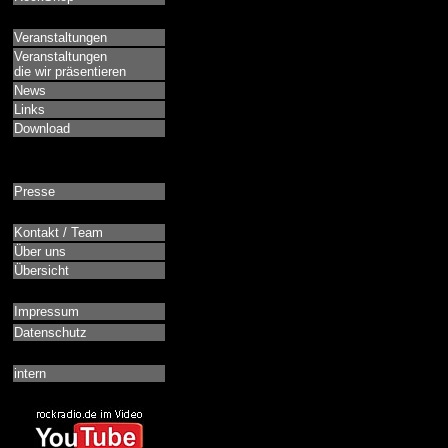
Veranstaltungen
Veranstaltungen
die wir präsentieren
News
Links
Download
Presse
Kontakt / Team
Über uns
Übersicht
Impressum
Datenschutz
intern