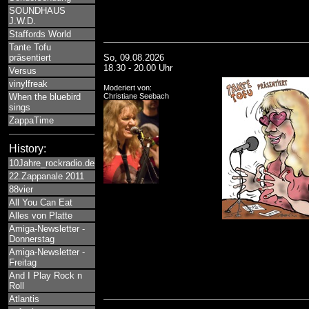
SOUNDHAUS
J.W.D.
Staffords World
Tante Tofu
präsentiert
So, 09.08.2026
18.30 - 20.00 Uhr
Versus
vinylfreak
Moderiert von:
When the bluebird
Christiane Seebach
sings
ZappaTime
History:
10Jahre_rockradio.de
22.Zappanale 2011
88vier
All You Can Eat
Alles von Platte
Amiga-Newsletter -
Donnerstag
Amiga-Newsletter -
Freitag
And I Play Rock n
Roll
Atlantis