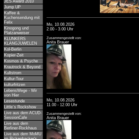
JES Award 2010
Jump UP
Kaffee &
Kuchensendung mit
Felix
Mo, 10.08.2026
Kinogong und
2.00 - 3.00 Uhr
Platzanweiser
Zusammengestellt von:
KLUNKERS
Anita Brauer
KLANGJUWELEN
Kol-Berlin
Kopier-Zeit
Kosmos & Psyche
Krautrock & Beyond
Kultstrom
Kultur-Tour
kulturfritzen
LebensWege - Wir
von Hier
Mo, 10.08.2026
Lesestunde
11.00 - 12.00 Uhr
Little´s Rockshow
Live aus dem ACUD-
Zusammengestellt von:
SessionCafe
Anita Brauer
Live aus dem
Berliner-Rockhaus
Live aus dem MoMU
im Rickenbacker's