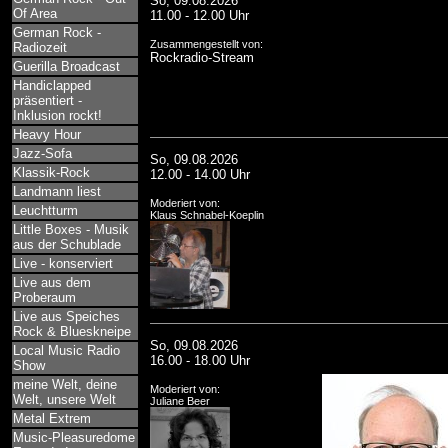
So, 09.08.2026
Of Area
11.00 - 12.00 Uhr
German Rock -
Zusammengestellt von:
Radiozeit
Rockradio-Stream
Guerilla Broadcast
Handiclapped
präsentiert -
Inklusion rockt!
Heavy Hour
Jazz-Sofa
So, 09.08.2026
Klassik-Rock
12.00 - 14.00 Uhr
Landmann liest
Moderiert von:
Leuchtturm
Klaus Schnabel-Koeplin
Little Boxes - Musik
aus der Schublade
Live - konserviert
Live aus dem
Proberaum
Live aus Speiches
Rock & Blueskneipe
So, 09.08.2026
Local Music Radio
16.00 - 18.00 Uhr
Show
meine Welt, deine
Moderiert von:
Welt, unsere Welt
Juliane Beer
Metal Extrem
Music-Pleasuredome