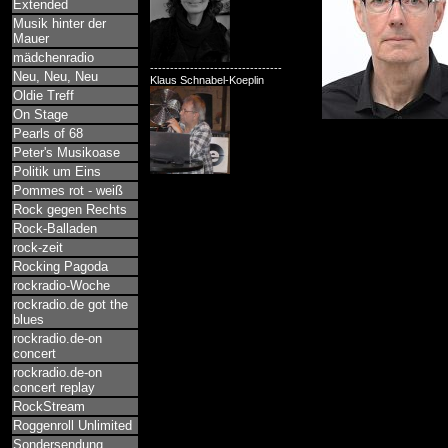
Extended
Musik hinter der
Mauer
mädchenradio
---------------------------------
Neu, Neu, Neu
Klaus Schnabel-Koeplin
Oldie Treff
On Stage
Pearls of 68
Peter's Musikoase
Politik um Eins
Pommes rot - weiß
Rock gegen Rechts
Rock-Balladen
rock-zeit
Rocking Pagoda
rockradio-Woche
rockradio.de got the
blues
rockradio.de-on
concert
rockradio.de-on
concert replay
RockStream
Roggenroll Unlimited
Sondersendung