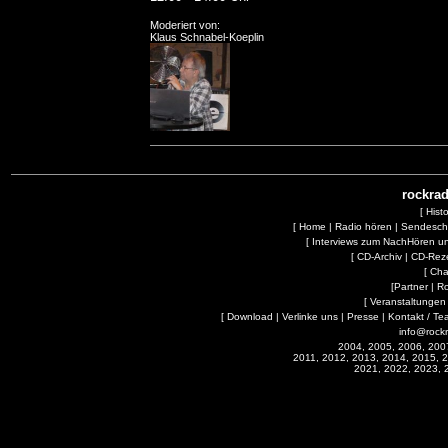
Moderiert von:
Klaus Schnabel-Koeplin
rockrad
[
Hist
[
Home
|
Radio hören
|
Sendesc
[
Interviews zum NachHören 
[
CD-Archiv
|
CD-Rez
[
Cha
[
Partner
|
R
[
Veranstaltungen
[
Download
|
Verlinke uns
|
Presse
|
Kontakt / Te
info@rock
2004, 2005, 2006, 200
2011, 2012, 2013, 2014, 2015, 
2021, 2022, 2023, 