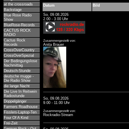
at the crossroads
Datum
Bild
Backstage
So, 09.08.2026
Blue Rose Radio
2.00 - 3.00 Uhr
Show
BlueRose-Records
CACTUS ROCK
RADIO
Cactus Rock
Zusammengestellt von:
Records
Anita Brauer
CrossOverCountry
CrossOverSpezial
Der Bedingungslose
Nachmittag
Deutsch-Stunde
deutsche mugge -
Die Radio Show
die lange Nacht
Die Live In Reitwein
Radiostunde
So, 09.08.2026
Doppelgänger
9.00 - 11.00 Uhr
Farmers Roadhouse
Zusammengestellt von:
Fisslers-Laptop-Ten
Rockradio-Stream
Four Of A Kind
Frei-Zeit
German Rock - Out