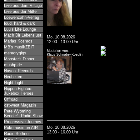
Live aus dem Village
Live aus der Mitte
Loewenzahn-Verlag
loud, hard & dark
Lüüls Life Lounge
Mach Dir Lebenslust
Mo, 10.08.2026
Marias Kosmos
12.00 - 13.00 Uhr
MB's musikZEIT
Moderiert von:
memorygigs
Klaus Schnabel-Koeplin
Monster's Dinner
mushp.de
Nasoni Records
Neuheiten
Night Light
Nippon-Fighters
Jukebox Heroes
Offroad
ost-west Magazin
Pete Wyoming
Bender's Radio-Show
Progressive Journey
Mo, 10.08.2026
Pukemusic on AIR
13.00 - 16.00 Uhr
Radio Böthner
Radio Carpathia