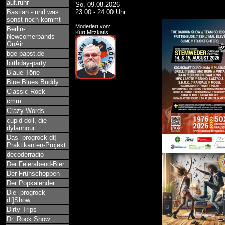
auf.ruhr
So, 09.08.2026
Bastian - und was
23.00 - 24.00 Uhr
sonst noch kommt
Moderiert von:
Berlin-
Kurt Mitzkatis
Newcomerbands-
OnAir
bge-papst.de
birthday-party
Blaue Töne
Blue Blues Buddy
Classic-Rock
cmm
Crazy-Words
cupid doll, die
dylanhour
Das [progrock-dt]-
Praktikanten-Projekt
decoderradio
Der Feierabend-Bier
Der Frühschoppen
Der Popkalender
Die [progrock-
dt]Show
Dirty Trips
Dr. Rock Show