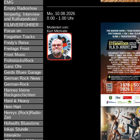
EMG
Empty Radioshow
Mo, 10.08.2026
feinperlig. Interview-
0.00 - 1.00 Uhr
und Kulturpodcast
FILMVERFÜHRER
Moderiert von:
Focus on
Kurt Mitzkatis
Forgotten Tracks
Fredy's Reise
Freitags Frost
Frost Music
FrühstücksRock
Ganz Ohr
Gerds Blues Garage
German Rock News
German-Rock
Hannes kleine
Rockgeschichten
Hard & Heavy
Hein Hart
Henrys (Rock)Radio-
Zeit
Hofwolfs Bluestime
Inkas Stunde
Interaktiv