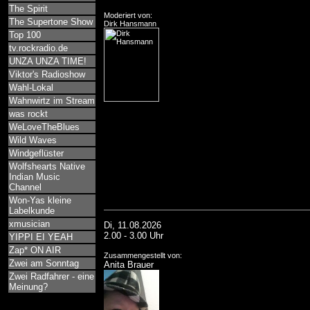
The Spirit
Moderiert von:
The Supertone Show
Dirk Hansmann
Top 100
tv.rockradio.de
UNZA UNZA TIME!
Viktor's Radioshow
Wahl-Lokal
Wahnwirtz im Stream
was rockt
WeLoveTheBlues
Wild Waves
Windgeflüster
Wolfshearts Native
Indian Music
Channel
Won-Yas kleine
Labelkunde
xmusician
Di, 11.08.2026
2.00 - 3.00 Uhr
YIPPI EI YEAH
Zap* ON AIR
Zusammengestellt von:
Zwei am Sonntag
Anita Brauer
Zwei Radfahrer - eine
Meinung?