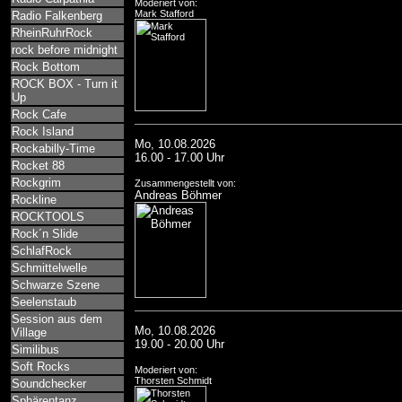
Moderiert von:
Mark Stafford
Radio Falkenberg
RheinRuhrRock
rock before midnight
Rock Bottom
ROCK BOX - Turn it
Up
Rock Cafe
Rock Island
Mo, 10.08.2026
Rockabilly-Time
16.00 - 17.00 Uhr
Rocket 88
Rockgrim
Zusammengestellt von:
Andreas Böhmer
Rockline
ROCKTOOLS
Rock´n Slide
SchlafRock
Schmittelwelle
Schwarze Szene
Seelenstaub
Session aus dem
Mo, 10.08.2026
Village
19.00 - 20.00 Uhr
Similibus
Soft Rocks
Moderiert von:
Thorsten Schmidt
Soundchecker
Sphärentanz