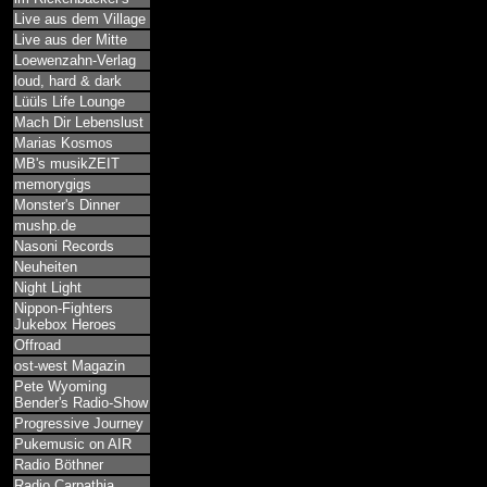
Live aus dem Village
Live aus der Mitte
Loewenzahn-Verlag
loud, hard & dark
Lüüls Life Lounge
Mach Dir Lebenslust
Marias Kosmos
MB's musikZEIT
memorygigs
Monster's Dinner
mushp.de
Nasoni Records
Neuheiten
Night Light
Nippon-Fighters
Jukebox Heroes
Offroad
ost-west Magazin
Pete Wyoming
Bender's Radio-Show
Progressive Journey
Pukemusic on AIR
Radio Böthner
Radio Carpathia