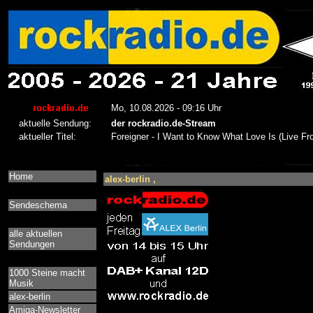
Home
alex-berlin ,
Sendeschema
alle aktuellen
Sendungen
1000 Steine macht
Musik
alex-berlin
Amiga-Newsletter