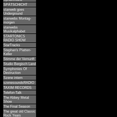
SPÄTSCHICHT
stanweb goes
Underground
stanwebs Montag-
morgen
stanwebs
Musikalphabet
STARTONICS
RADIO SHOW
StarTracks
Stephan's Platten-
Keller
Stimme der Vernunft
Studio Bergisch Land
Symphonies Of
Destruction
Szene intern
szenesoundsRADIO
TAXIM RECORDS
Telefon-Talk
The Abbey Metal
Show
The Final Season
The great old Classic
Rock Years