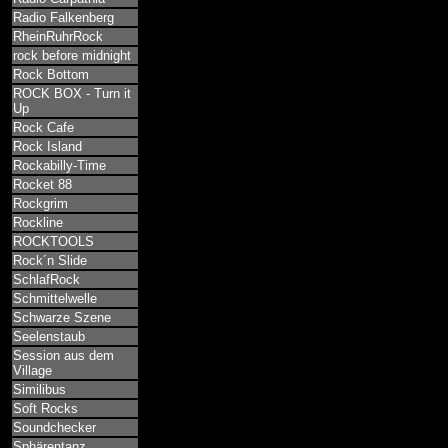
Radio Falkenberg
RheinRuhrRock
rock before midnight
Rock Bottom
ROCK BOX - Turn it
Up
Rock Cafe
Rock Island
Rockabilly-Time
Rocket 88
Rockgrim
Rockline
ROCKTOOLS
Rock´n Slide
SchlafRock
Schmittelwelle
Schwarze Szene
Seelenstaub
Session aus dem
Village
Similibus
Soft Rocks
Soundchecker
Sphärentanz