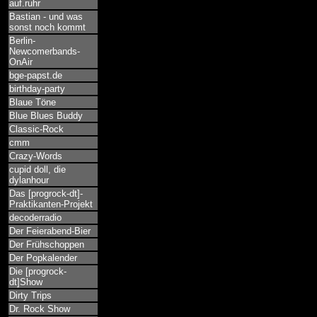
auf.ruhr
Bastian - und was
sonst noch kommt
Berlin-
Newcomerbands-
OnAir
bge-papst.de
birthday-party
Blaue Töne
Blue Blues Buddy
Classic-Rock
cmm
Crazy-Words
cupid doll, die
dylanhour
Das [progrock-dt]-
Praktikanten-Projekt
decoderradio
Der Feierabend-Bier
Der Frühschoppen
Der Popkalender
Die [progrock-
dt]Show
Dirty Trips
Dr. Rock Show