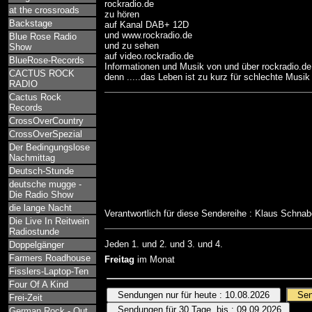
rockradio.de
at the crossroads
zu hören
Backstage
auf Kanal DAB+ 12D
und www.rockradio.de
Blue Rose Radio
und zu sehen
Show
auf video.rockradio.de
BlueRose-Records
Informationen und Musik von und über rockradio.de
CACTUS ROCK
denn .....das Leben ist zu kurz für schlechte Musik 
RADIO
Cactus Rock
Records
CrossOverCountry
CrossOverSpezial
Der Bedingungslose
Nachmittag
Deutsch-Stunde
deutsche mugge -
Die Radio Show
die lange Nacht
Verantwortlich für diese Sendereihe : Klaus Schna
Die Live In Reitwein
Radiostunde
Jeden 1. und 2. und 3. und 4.
Doppelgänger
Farmers Roadhouse
Freitag
im Monat
Fisslers-Laptop-Ten
Four Of A Kind
Frei-Zeit
German Rock - Out