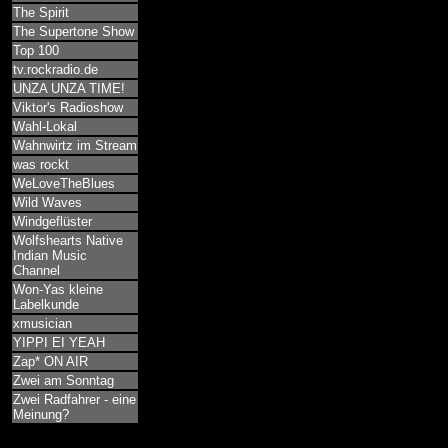
The Spirit
The Supertone Show
Top 100
tv.rockradio.de
UNZA UNZA TIME!
Viktor's Radioshow
Wahl-Lokal
Wahnwirtz im Stream
was rockt
WeLoveTheBlues
Wild Waves
Windgeflüster
Wolfshearts Native
Indian Music
Channel
Won-Yas kleine
Labelkunde
xmusician
YIPPI EI YEAH
Zap* ON AIR
Zwei am Sonntag
Zwei Radfahrer - eine
Meinung?