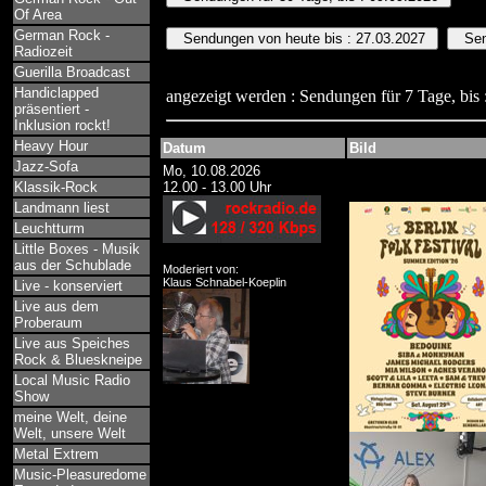
Of Area
German Rock -
Radiozeit
Guerilla Broadcast
Handiclapped
angezeigt werden : Sendungen für 7 Tage, bis 
präsentiert -
Inklusion rockt!
Heavy Hour
Datum
Bild
Jazz-Sofa
Mo, 10.08.2026
Klassik-Rock
12.00 - 13.00 Uhr
Landmann liest
Leuchtturm
Little Boxes - Musik
aus der Schublade
Moderiert von:
Klaus Schnabel-Koeplin
Live - konserviert
Live aus dem
Proberaum
Live aus Speiches
Rock & Blueskneipe
Local Music Radio
Show
meine Welt, deine
Welt, unsere Welt
Metal Extrem
Music-Pleasuredome