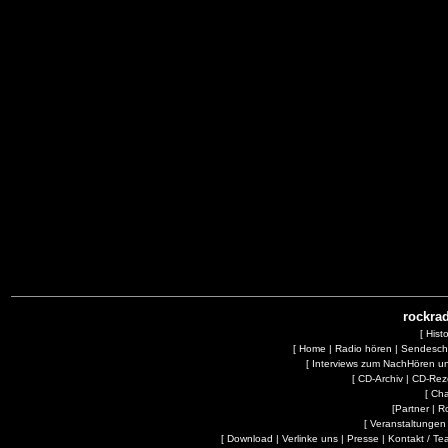
rockrad
[
Hist
[
Home
|
Radio hören
|
Sendesc
[
Interviews zum NachHören 
[
CD-Archiv
|
CD-Rez
[
Cha
[
Partner
|
R
[
Veranstaltungen
[
Download
|
Verlinke uns
|
Presse
|
Kontakt / Te