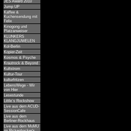
JES Award 2010
Jump UP
Kaffee &
Kuchensendung mit
Felix
Kinogong und
Platzanweiser
KLUNKERS
KLANGJUWELEN
Kol-Berlin
Kopier-Zeit
Kosmos & Psyche
Krautrock & Beyond
Kultstrom
Kultur-Tour
kulturfritzen
LebensWege - Wir
von Hier
Lesestunde
Little´s Rockshow
Live aus dem ACUD-
SessionCafe
Live aus dem
Berliner-Rockhaus
Live aus dem MoMU
im Rickenbacker's