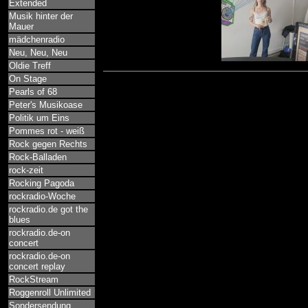
Extended
Musik hinter der
Mauer
mädchenradio
Neu, Neu, Neu
Oldie Treff
On Stage
Pearls of 68
Peter's Musikoase
Politik um Eins
Pommes rot - weiß
Rock gegen Rechts
Rock-Balladen
rock-zeit
Rocking Pagoda
rockradio-Woche
rockradio.de got the
blues
rockradio.de-on
concert
rockradio.de-on
concert replay
RockStream
Roggenroll Unlimited
Sondersendung