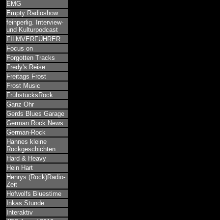
EMG
Empty Radioshow
feinperlig. Interview-
und Kulturpodcast
FILMVERFÜHRER
Focus on
Forgotten Tracks
Fredy's Reise
Freitags Frost
Frost Music
FrühstücksRock
Ganz Ohr
Gerds Blues Garage
German Rock News
German-Rock
Hannes kleine
Rockgeschichten
Hard & Heavy
Hein Hart
Henrys (Rock)Radio-
Zeit
Hofwolfs Bluestime
Inkas Stunde
Interaktiv