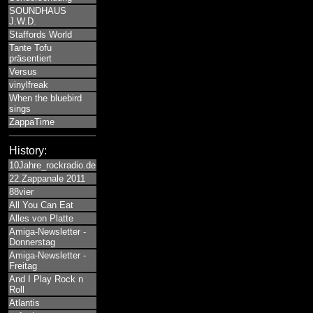
SOUNDHAUS
J.W.D.
Staffords World
Tante Tofu
präsentiert
Versus
vinylfreak
When the bluebird
sings
ZappaTime
History:
10Jahre_rockradio.de
22.Zappanale 2011
88vier
All You Can Eat
Alles von Platte
Amiga-Newsletter -
Donnerstag
Amiga-Newsletter -
Freitag
And I Play Rock n
Roll
Atlantis