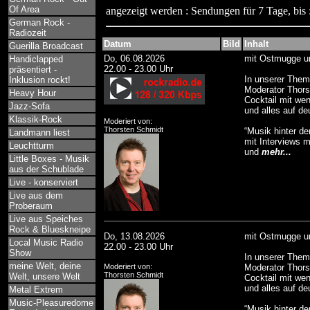
Of Area
angezeigt werden : Sendungen für 7 Tage, bis 
German Rock -
Radiozeit
Datum
Bild
Inhalt
Guerilla Broadcast
Do, 06.08.2026
mit Ostmugge un
Handiclapped
22.00 - 23.00 Uhr
präsentiert -
In unserer Them
Inklusion rockt!
Moderator Thor
Heavy Hour
Cocktail mit wen
Jazz-Sofa
und alles auf de
Klassik-Rock
Moderiert von:
Thorsten Schmidt
“Musik hinter d
Landmann liest
mit Interviews 
Leuchtturm
und
mehr...
Little Boxes - Musik
aus der Schublade
Live - konserviert
Live aus dem
Proberaum
Live aus Speiches
Rock & Blueskneipe
Do, 13.08.2026
mit Ostmugge un
Local Music Radio
22.00 - 23.00 Uhr
Show
In unserer Them
meine Welt, deine
Moderiert von:
Moderator Thor
Thorsten Schmidt
Welt, unsere Welt
Cocktail mit wen
und alles auf de
Metal Extrem
Music-Pleasuredome
“Musik hinter d