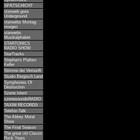
SPÄTSCHICHT
stanweb goes
Underground
stanwebs Montag-
morgen
stanwebs
Musikalphabet
STARTONICS
RADIO SHOW
StarTracks
Stephan's Platten-
Keller
Stimme der Vernunft
Studio Bergisch Land
Symphonies Of
Destruction
Szene intern
szenesoundsRADIO
TAXIM RECORDS
Telefon-Talk
The Abbey Metal
Show
The Final Season
The great old Classic
Rock Years