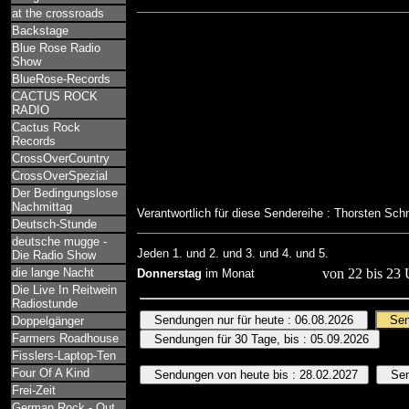
at the crossroads
Backstage
Blue Rose Radio
Show
BlueRose-Records
CACTUS ROCK
RADIO
Cactus Rock
Records
CrossOverCountry
CrossOverSpezial
Der Bedingungslose
Nachmittag
Verantwortlich für diese Sendereihe : Thorsten Sc
Deutsch-Stunde
deutsche mugge -
Jeden 1. und 2. und 3. und 4. und 5.
Die Radio Show
die lange Nacht
von 22 bis 23 
Donnerstag
im Monat
Die Live In Reitwein
Radiostunde
Doppelgänger
Farmers Roadhouse
Fisslers-Laptop-Ten
Four Of A Kind
Frei-Zeit
German Rock - Out