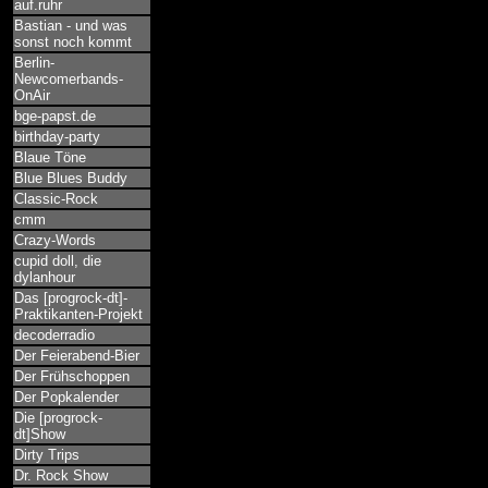
auf.ruhr
Bastian - und was
sonst noch kommt
Berlin-
Newcomerbands-
OnAir
bge-papst.de
birthday-party
Blaue Töne
Blue Blues Buddy
Classic-Rock
cmm
Crazy-Words
cupid doll, die
dylanhour
Das [progrock-dt]-
Praktikanten-Projekt
decoderradio
Der Feierabend-Bier
Der Frühschoppen
Der Popkalender
Die [progrock-
dt]Show
Dirty Trips
Dr. Rock Show