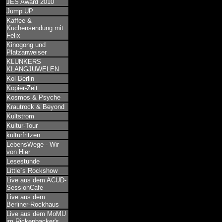
JES Award 2010
Jump UP
Kaffee &
Kuchensendung mit
Felix
Kinogong und
Platzanweiser
KLUNKERS
KLANGJUWELEN
Kol-Berlin
Kopier-Zeit
Kosmos & Psyche
Krautrock & Beyond
Kultstrom
Kultur-Tour
kulturfritzen
LebensWege - Wir
von Hier
Lesestunde
Little´s Rockshow
Live aus dem ACUD-
SessionCafe
Live aus dem
Berliner-Rockhaus
Live aus dem MoMU
im Rickenbacker's