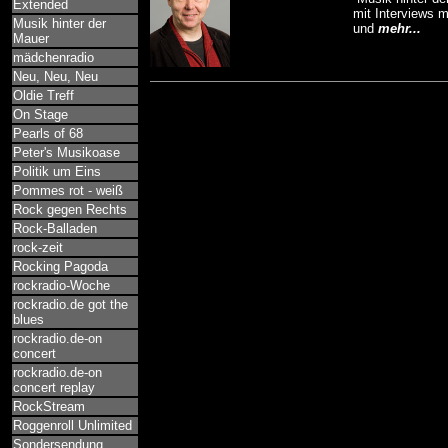
Extended
mit Interviews 
Musik hinter der
und
mehr...
Mauer
mädchenradio
Neu, Neu, Neu
Oldie Treff
On Stage
Pearls of 68
Peter's Musikoase
Politik um Eins
Pommes rot - weiß
Rock gegen Rechts
Rock-Balladen
rock-zeit
Rocking Pagoda
rockradio-Woche
rockradio.de got the
blues
rockradio.de-on
concert
rockradio.de-on
concert replay
RockStream
Roggenroll Unlimited
Sondersendung