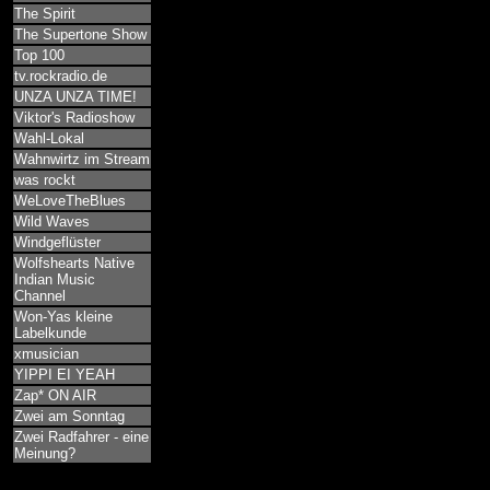
The Spirit
The Supertone Show
Top 100
tv.rockradio.de
UNZA UNZA TIME!
Viktor's Radioshow
Wahl-Lokal
Wahnwirtz im Stream
was rockt
WeLoveTheBlues
Wild Waves
Windgeflüster
Wolfshearts Native
Indian Music
Channel
Won-Yas kleine
Labelkunde
xmusician
YIPPI EI YEAH
Zap* ON AIR
Zwei am Sonntag
Zwei Radfahrer - eine
Meinung?