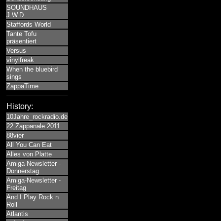
SOUNDHAUS
J.W.D.
Staffords World
Tante Tofu
präsentiert
Versus
vinylfreak
When the bluebird
sings
ZappaTime
History:
10Jahre_rockradio.de
22.Zappanale 2011
88vier
All You Can Eat
Alles von Platte
Amiga-Newsletter -
Donnerstag
Amiga-Newsletter -
Freitag
And I Play Rock n
Roll
Atlantis