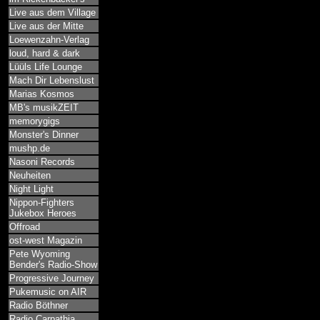
Live aus dem Village
Live aus der Mitte
Loewenzahn-Verlag
loud, hard & dark
Lüüls Life Lounge
Mach Dir Lebenslust
Marias Kosmos
MB's musikZEIT
memorygigs
Monster's Dinner
mushp.de
Nasoni Records
Neuheiten
Night Light
Nippon-Fighters
Jukebox Heroes
Offroad
ost-west Magazin
Pete Wyoming
Bender's Radio-Show
Progressive Journey
Pukemusic on AIR
Radio Böthner
Radio Carpathia