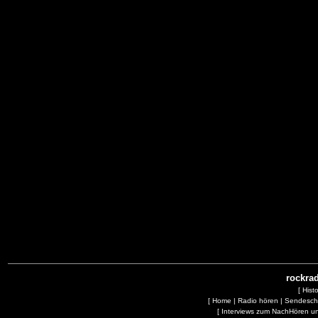
rockrad
[
Hist
[
Home
|
Radio hören
|
Sendesc
[
Interviews zum NachHören 