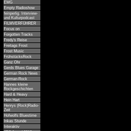
EMG
Empty Radioshow
feinperlig. Interview-
und Kulturpodcast
FILMVERFÜHRER
Focus on
Forgotten Tracks
Fredy's Reise
Freitags Frost
Frost Music
FrühstücksRock
Ganz Ohr
Gerds Blues Garage
German Rock News
German-Rock
Hannes kleine
Rockgeschichten
Hard & Heavy
Hein Hart
Henrys (Rock)Radio-
Zeit
Hofwolfs Bluestime
Inkas Stunde
Interaktiv