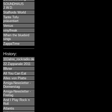
SOUNDHAUS
J.W.D.
Staffords World
Tante Tofu
präsentiert
Versus
vinylfreak
When the bluebird
sings
ZappaTime
History:
10Jahre_rockradio.de
22.Zappanale 2011
88vier
All You Can Eat
Alles von Platte
Amiga-Newsletter -
Donnerstag
Amiga-Newsletter -
Freitag
And I Play Rock n
Roll
Atlantis