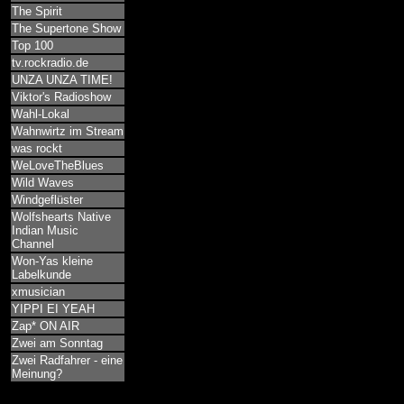
The Spirit
The Supertone Show
Top 100
tv.rockradio.de
UNZA UNZA TIME!
Viktor's Radioshow
Wahl-Lokal
Wahnwirtz im Stream
was rockt
WeLoveTheBlues
Wild Waves
Windgeflüster
Wolfshearts Native
Indian Music
Channel
Won-Yas kleine
Labelkunde
xmusician
YIPPI EI YEAH
Zap* ON AIR
Zwei am Sonntag
Zwei Radfahrer - eine
Meinung?