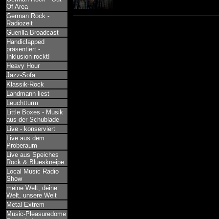
Of Area
German Rock -
Radiozeit
Guerilla Broadcast
Handiclapped
präsentiert -
Inklusion rockt!
Heavy Hour
Jazz-Sofa
Klassik-Rock
Landmann liest
Leuchtturm
Little Boxes - Musik
aus der Schublade
Live - konserviert
Live aus dem
Proberaum
Live aus Speiches
Rock & Blueskneipe
Local Music Radio
Show
meine Welt, deine
Welt, unsere Welt
Metal Extrem
Music-Pleasuredome