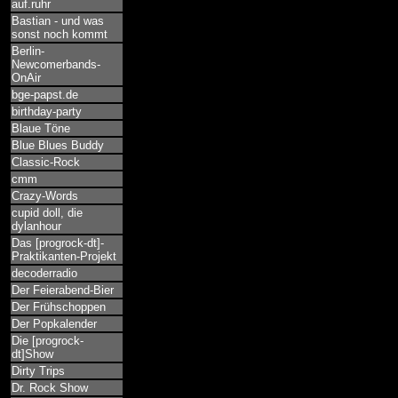
auf.ruhr
Bastian - und was
sonst noch kommt
Berlin-
Newcomerbands-
OnAir
bge-papst.de
birthday-party
Blaue Töne
Blue Blues Buddy
Classic-Rock
cmm
Crazy-Words
cupid doll, die
dylanhour
Das [progrock-dt]-
Praktikanten-Projekt
decoderradio
Der Feierabend-Bier
Der Frühschoppen
Der Popkalender
Die [progrock-
dt]Show
Dirty Trips
Dr. Rock Show