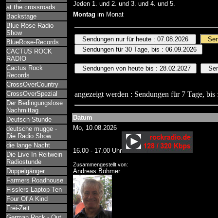
Jeden 1. und 2. und 3. und 4. und 5.
at the crossroads
Montag
im Monat
Backstage
Blue Rose Radio
Show
BlueRose-Records
CACTUS ROCK
RADIO
Cactus Rock
Records
CrossOverCountry
CrossOverSpezial
angezeigt werden : Sendungen für 7 Tage, bis 
Der Bedingungslose
Nachmittag
Datum
Deutsch-Stunde
Mo, 10.08.2026
deutsche mugge -
Die Radio Show
die lange Nacht
16.00 - 17.00 Uhr
Die Live In Reitwein
Radiostunde
Zusammengestellt von:
Doppelgänger
Andreas Böhmer
Farmers Roadhouse
Fisslers-Laptop-Ten
Four Of A Kind
Frei-Zeit
German Rock - Out