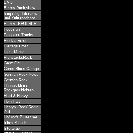
EMG
Empty Radioshow
feinperlig. Interview-
und Kulturpodcast
FILMVERFÜHRER
Focus on
Forgotten Tracks
Fredy's Reise
Freitags Frost
Frost Music
FrühstücksRock
Ganz Ohr
Gerds Blues Garage
German Rock News
German-Rock
Hannes kleine
Rockgeschichten
Hard & Heavy
Hein Hart
Henrys (Rock)Radio-
Zeit
Hofwolfs Bluestime
Inkas Stunde
Interaktiv