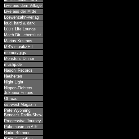
Live aus dem Village
Live aus der Mitte
Loewenzahn-Verlag
loud, hard & dark
Lüüls Life Lounge
Mach Dir Lebenslust
Marias Kosmos
MB's musikZEIT
memorygigs
Monster's Dinner
mushp.de
Nasoni Records
Neuheiten
Night Light
Nippon-Fighters
Jukebox Heroes
Offroad
ost-west Magazin
Pete Wyoming
Bender's Radio-Show
Progressive Journey
Pukemusic on AIR
Radio Böthner
Radio Carpathia