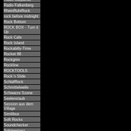
Radio Falkenberg
RheinRuhrRock
rock before midnight
Rock Bottom
ROCK BOX - Turn it
Up
Rock Cafe
Rock Island
Rockabilly-Time
Rocket 88
Rockgrim
Rockline
ROCKTOOLS
Rock´n Slide
SchlafRock
Schmittelwelle
Schwarze Szene
Seelenstaub
Session aus dem
Village
Similibus
Soft Rocks
Soundchecker
Sphärentanz