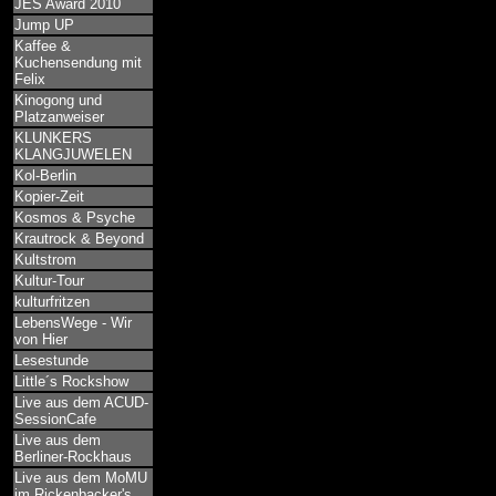
JES Award 2010
Jump UP
Kaffee &
Kuchensendung mit
Felix
Kinogong und
Platzanweiser
KLUNKERS
KLANGJUWELEN
Kol-Berlin
Kopier-Zeit
Kosmos & Psyche
Krautrock & Beyond
Kultstrom
Kultur-Tour
kulturfritzen
LebensWege - Wir
von Hier
Lesestunde
Little´s Rockshow
Live aus dem ACUD-
SessionCafe
Live aus dem
Berliner-Rockhaus
Live aus dem MoMU
im Rickenbacker's