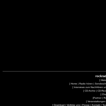
rockrad
[
Hist
[
Home
|
Radio hören
|
Sendesc
[
Interviews zum NachHören 
[
CD-Archiv
|
CD-Rez
[
Cha
[
Partner
|
R
[
Veranstaltungen
[
Download
|
Verlinke uns
|
Presse
|
Kontakt / Te