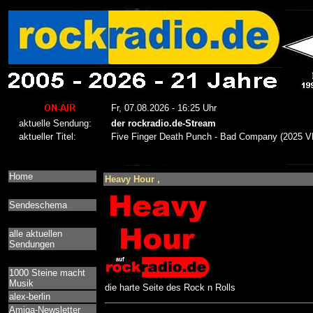
Home
Heavy Hour ,
Sendeschema
alle aktuellen
Sendungen
1000 Steine macht
Musik
die harte Seite des Rock n Rolls
alex-berlin
Amiga-Newsletter