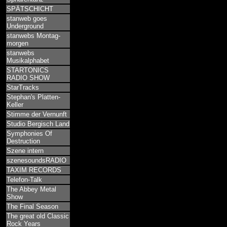
SPÄTSCHICHT
stanweb goes
Underground
stanwebs Montag-
morgen
stanwebs
Musikalphabet
STARTONICS
RADIO SHOW
StarTracks
Stephan's Platten-
Keller
Stimme der Vernunft
Studio Bergisch Land
Symphonies Of
Destruction
Szene intern
szenesoundsRADIO
TAXIM RECORDS
Telefon-Talk
The Abbey Metal
Show
The Final Season
The great old Classic
Rock Years