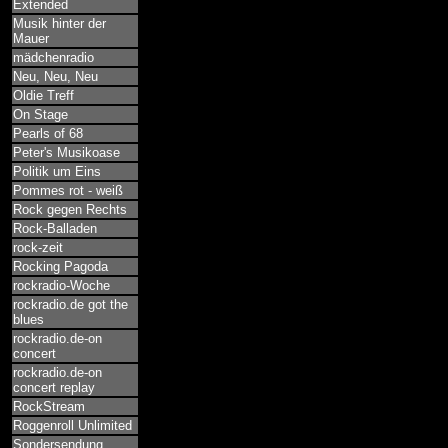
Extended
Musik hinter der
Mauer
mädchenradio
Neu, Neu, Neu
Oldie Treff
On Stage
Pearls of 68
Peter's Musikoase
Politik um Eins
Pommes rot - weiß
Rock gegen Rechts
Rock-Balladen
rock-zeit
Rocking Pagoda
rockradio-Woche
rockradio.de got the
blues
rockradio.de-on
concert
rockradio.de-on
concert replay
RockStream
Roggenroll Unlimited
Sondersendung