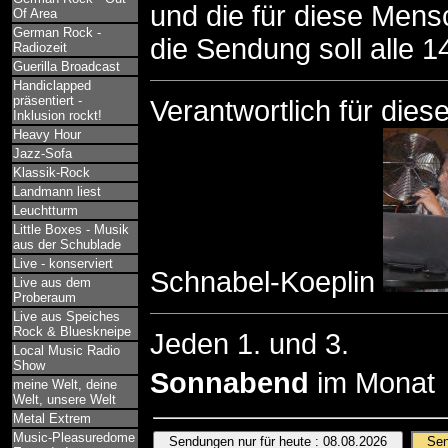
und die für diese Mens
Of Area
German Rock -
die Sendung soll alle 1
Radiozeit
Guerilla Broadcast
Handiclapped
präsentiert -
Verantwortlich für dies
Inklusion rockt!
Heavy Hour
Jazz-Sofa
Klassik-Rock
Landmann liest
Leuchtturm
Little Boxes - Musik
aus der Schublade
Live - konserviert
Schnabel-Koeplin
Live aus dem
Proberaum
Live aus Speiches
Rock & Blueskneipe
Jeden 1. und 3.
Local Music Radio
Show
Sonnabend
im Monat
meine Welt, deine
Welt, unsere Welt
Metal Extrem
Music-Pleasuredome