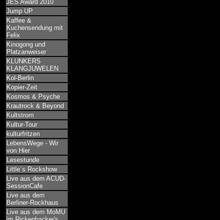
JES Award 2010
Jump UP
Kaffee &
Kuchensendung mit
Felix
Kinogong und
Platzanweiser
KLUNKERS
KLANGJUWELEN
Kol-Berlin
Kopier-Zeit
Kosmos & Psyche
Krautrock & Beyond
Kultstrom
Kultur-Tour
kulturfritzen
LebensWege - Wir
von Hier
Lesestunde
Little´s Rockshow
Live aus dem ACUD-
SessionCafe
Live aus dem
Berliner-Rockhaus
Live aus dem MoMU
im Rickenbacker's