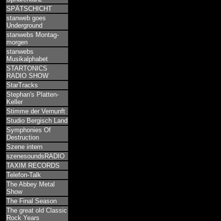
SPÄTSCHICHT
stanweb goes
Underground
stanwebs Montag-
morgen
stanwebs
Musikalphabet
STARTONICS
RADIO SHOW
StarTracks
Stephan's Platten-
Keller
Stimme der Vernunft
Studio Bergisch Land
Symphonies Of
Destruction
Szene intern
szenesoundsRADIO
TAXIM RECORDS
Telefon-Talk
The Abbey Metal
Show
The Final Season
The great old Classic
Rock Years