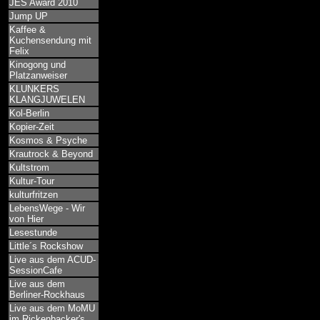
JES Award 2010
Jump UP
Kaffee &
Kuchensendung mit
Felix
Kinogong und
Platzanweiser
KLUNKERS
KLANGJUWELEN
Kol-Berlin
Kopier-Zeit
Kosmos & Psyche
Krautrock & Beyond
Kultstrom
Kultur-Tour
kulturfritzen
LebensWege - Wir
von Hier
Lesestunde
Little´s Rockshow
Live aus dem ACUD-
SessionCafe
Live aus dem
Berliner-Rockhaus
Live aus dem MoMU
im Rickenbacker's