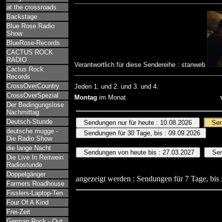
at the crossroads
Backstage
Blue Rose Radio
Show
BlueRose-Records
CACTUS ROCK
RADIO
Verantwortlich für diese Sendereihe : stanweb
Cactus Rock
Records
CrossOverCountry
Jeden 1. und 2. und 3. und 4.
CrossOverSpezial
Montag
im Monat
Der Bedingungslose
Nachmittag
Deutsch-Stunde
deutsche mugge -
Die Radio Show
die lange Nacht
Die Live In Reitwein
Radiostunde
Doppelgänger
angezeigt werden : Sendungen für 7 Tage, bis 
Farmers Roadhouse
Fisslers-Laptop-Ten
Four Of A Kind
Frei-Zeit
German Rock - Out