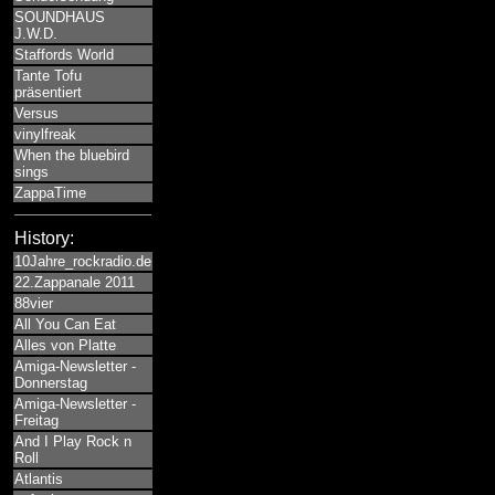
SOUNDHAUS
J.W.D.
Staffords World
Tante Tofu
präsentiert
Versus
vinylfreak
When the bluebird
sings
ZappaTime
History:
10Jahre_rockradio.de
22.Zappanale 2011
88vier
All You Can Eat
Alles von Platte
Amiga-Newsletter -
Donnerstag
Amiga-Newsletter -
Freitag
And I Play Rock n
Roll
Atlantis