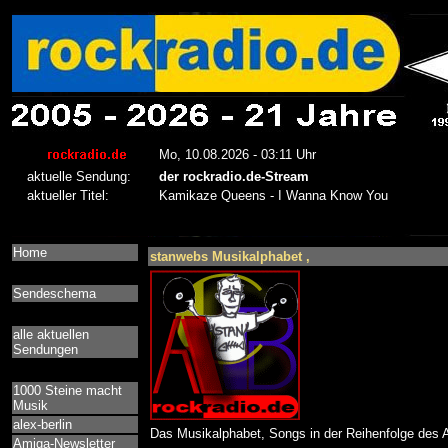
Home
stanwebs Musikalphabet ,
Sendeschema
alle aktuellen
Sendungen
1000 Steine macht
Musik
alex-berlin
Das Musikalphabet, Songs in der Reihenfolge des A
Amiga-Newsletter