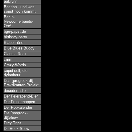
auf.ruhr
Bastian - und was
sonst noch kommt
Berlin-
Newcomerbands-
OnAir
bge-papst.de
birthday-party
Blaue Töne
Blue Blues Buddy
Classic-Rock
cmm
Crazy-Words
cupid doll, die
dylanhour
Das [progrock-dt]-
Praktikanten-Projekt
decoderradio
Der Feierabend-Bier
Der Frühschoppen
Der Popkalender
Die [progrock-
dt]Show
Dirty Trips
Dr. Rock Show