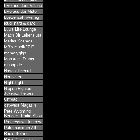
Live aus dem Village
Live aus der Mitte
Loewenzahn-Verlag
loud, hard & dark
Lüüls Life Lounge
Mach Dir Lebenslust
Marias Kosmos
MB's musikZEIT
memorygigs
Monster's Dinner
mushp.de
Nasoni Records
Neuheiten
Night Light
Nippon-Fighters
Jukebox Heroes
Offroad
ost-west Magazin
Pete Wyoming
Bender's Radio-Show
Progressive Journey
Pukemusic on AIR
Radio Böthner
Radio Carpathia