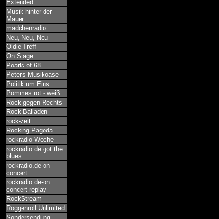
Extended
Musik hinter der
Mauer
mädchenradio
Neu, Neu, Neu
Oldie Treff
On Stage
Pearls of 68
Peter's Musikoase
Politik um Eins
Pommes rot - weiß
Rock gegen Rechts
Rock-Balladen
rock-zeit
Rocking Pagoda
rockradio-Woche
rockradio.de got the
blues
rockradio.de-on
concert
rockradio.de-on
concert replay
RockStream
Roggenroll Unlimited
Sondersendung