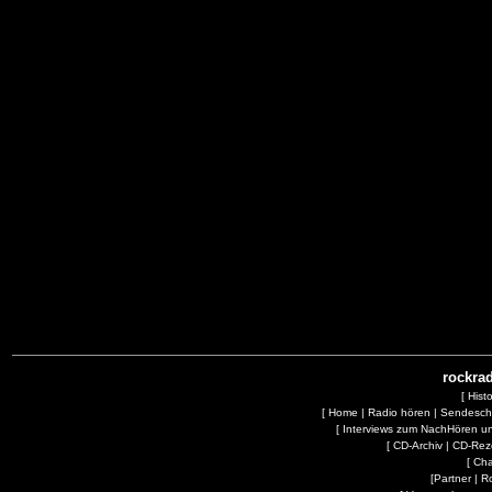
rockrad
[
Hist
[
Home
|
Radio hören
|
Sendesc
[
Interviews zum NachHören 
[
CD-Archiv
|
CD-Rez
[
Cha
[
Partner
|
R