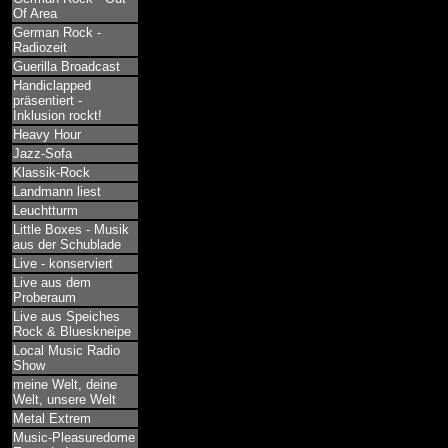
Of Area
German Rock -
Radiozeit
Guerilla Broadcast
Handiclapped
präsentiert -
Inklusion rockt!
Heavy Hour
Jazz-Sofa
Klassik-Rock
Landmann liest
Leuchtturm
Little Boxes - Musik
aus der Schublade
Live - konserviert
Live aus dem
Proberaum
Live aus Speiches
Rock & Blueskneipe
Local Music Radio
Show
meine Welt, deine
Welt, unsere Welt
Metal Extrem
Music-Pleasuredome