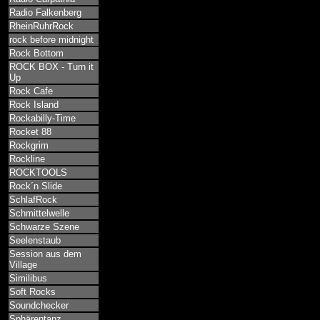
Radio Falkenberg
RheinRuhrRock
rock before midnight
Rock Bottom
ROCK BOX - Turn it
Up
Rock Cafe
Rock Island
Rockabilly-Time
Rocket 88
Rockgrim
Rockline
ROCKTOOLS
Rock´n Slide
SchlafRock
Schmittelwelle
Schwarze Szene
Seelenstaub
Session aus dem
Village
Similibus
Soft Rocks
Soundchecker
Sphärentanz