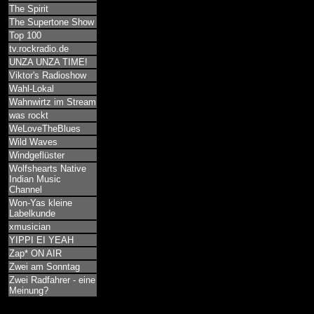
The Spirit
The Supertone Show
Top 100
tv.rockradio.de
UNZA UNZA TIME!
Viktor's Radioshow
Wahl-Lokal
Wahnwirtz im Stream
was rockt
WeLoveTheBlues
Wild Waves
Windgeflüster
Wolfshearts Native
Indian Music
Channel
Won-Yas kleine
Labelkunde
xmusician
YIPPI EI YEAH
Zap* ON AIR
Zwei am Sonntag
Zwei Radfahrer - eine
Meinung?