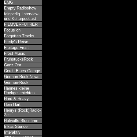
EMG
Empty Radioshow
feinperlig. Interview-
und Kulturpodcast
FILMVERFÜHRER
Focus on
Forgotten Tracks
Fredy's Reise
Freitags Frost
Frost Music
FrühstücksRock
Ganz Ohr
Gerds Blues Garage
German Rock News
German-Rock
Hannes kleine
Rockgeschichten
Hard & Heavy
Hein Hart
Henrys (Rock)Radio-
Zeit
Hofwolfs Bluestime
Inkas Stunde
Interaktiv