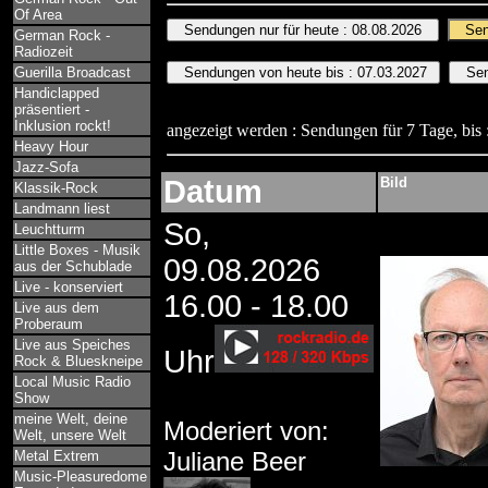
Of Area
German Rock -
Radiozeit
Guerilla Broadcast
Handiclapped
präsentiert -
Inklusion rockt!
angezeigt werden : Sendungen für 7 Tage, bis 
Heavy Hour
Jazz-Sofa
Datum
Bild
Klassik-Rock
Landmann liest
So,
Leuchtturm
Little Boxes - Musik
09.08.2026
aus der Schublade
Live - konserviert
16.00 - 18.00
Live aus dem
Proberaum
Live aus Speiches
Uhr
Rock & Blueskneipe
Local Music Radio
Show
meine Welt, deine
Moderiert von:
Welt, unsere Welt
Juliane Beer
Metal Extrem
Music-Pleasuredome