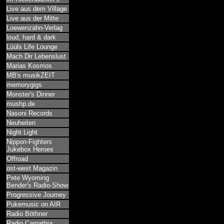
Live aus dem Village
Live aus der Mitte
Loewenzahn-Verlag
loud, hard & dark
Lüüls Life Lounge
Mach Dir Lebenslust
Marias Kosmos
MB's musikZEIT
memorygigs
Monster's Dinner
mushp.de
Nasoni Records
Neuheiten
Night Light
Nippon-Fighters
Jukebox Heroes
Offroad
ost-west Magazin
Pete Wyoming
Bender's Radio-Show
Progressive Journey
Pukemusic on AIR
Radio Böthner
Radio Carpathia