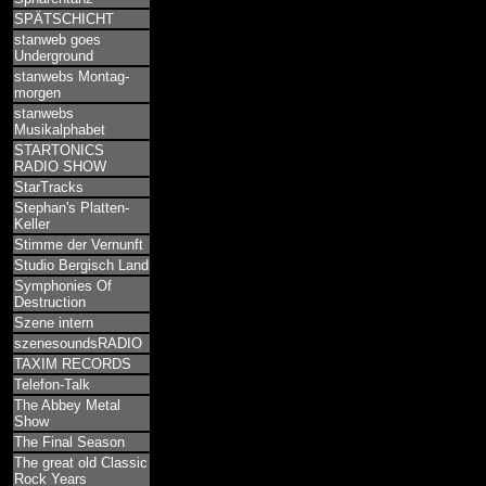
SPÄTSCHICHT
stanweb goes
Underground
stanwebs Montag-
morgen
stanwebs
Musikalphabet
STARTONICS
RADIO SHOW
StarTracks
Stephan's Platten-
Keller
Stimme der Vernunft
Studio Bergisch Land
Symphonies Of
Destruction
Szene intern
szenesoundsRADIO
TAXIM RECORDS
Telefon-Talk
The Abbey Metal
Show
The Final Season
The great old Classic
Rock Years