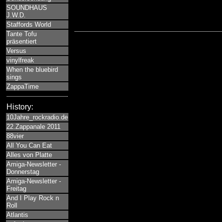
SOUNDHAUS
J.W.D.
Staffords World
Tante Tofu
präsentiert
Versus
vinylfreak
When the bluebird
sings
ZappaTime
History:
10Jahre_rockradio.de
22.Zappanale 2011
88vier
All You Can Eat
Alles von Platte
Amiga-Newsletter -
Donnerstag
Amiga-Newsletter -
Freitag
And I Play Rock n
Roll
Atlantis