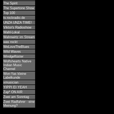
The Spirit
The Supertone Show
Top 100
tv.rockradio.de
UNZA UNZA TIME!
Viktor's Radioshow
Wahl-Lokal
Wahnwirtz im Stream
was rockt
WeLoveTheBlues
Wild Waves
Windgeflüster
Wolfshearts Native
Indian Music
Channel
Won-Yas kleine
Labelkunde
xmusician
YIPPI EI YEAH
Zap* ON AIR
Zwei am Sonntag
Zwei Radfahrer - eine
Meinung?