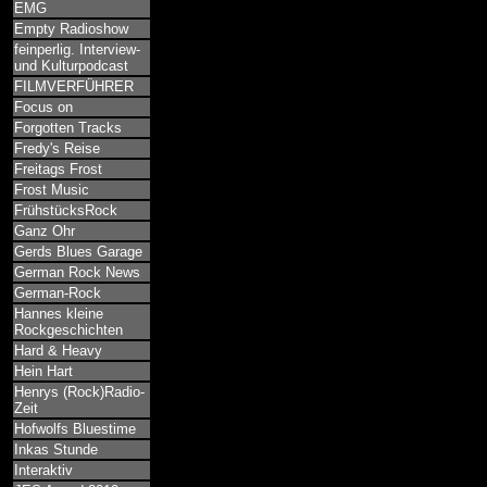
EMG
Empty Radioshow
feinperlig. Interview-
und Kulturpodcast
FILMVERFÜHRER
Focus on
Forgotten Tracks
Fredy's Reise
Freitags Frost
Frost Music
FrühstücksRock
Ganz Ohr
Gerds Blues Garage
German Rock News
German-Rock
Hannes kleine
Rockgeschichten
Hard & Heavy
Hein Hart
Henrys (Rock)Radio-
Zeit
Hofwolfs Bluestime
Inkas Stunde
Interaktiv