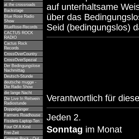
auf unterhaltsame Wei
at the crossroads
Backstage
über das Bedingungsl
Blue Rose Radio
Show
Seid (bedingungslos) d
BlueRose-Records
CACTUS ROCK
RADIO
Cactus Rock
Records
CrossOverCountry
CrossOverSpezial
Der Bedingungslose
Nachmittag
Deutsch-Stunde
deutsche mugge -
Die Radio Show
die lange Nacht
Verantwortlich für dies
Die Live In Reitwein
Radiostunde
Doppelgänger
Jeden 2.
Farmers Roadhouse
Fisslers-Laptop-Ten
Four Of A Kind
Sonntag
im Monat
Frei-Zeit
German Rock - Out