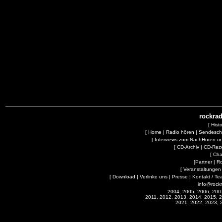
rockrad
[
Hist
[
Home
|
Radio hören
|
Sendesc
[
Interviews zum NachHören 
[
CD-Archiv
|
CD-Rez
[
Cha
[
Partner
|
R
[
Veranstaltungen
[
Download
|
Verlinke uns
|
Presse
|
Kontakt / Te
info@rock
2004, 2005, 2006, 200
2011, 2012, 2013, 2014, 2015, 
2021, 2022, 2023, 