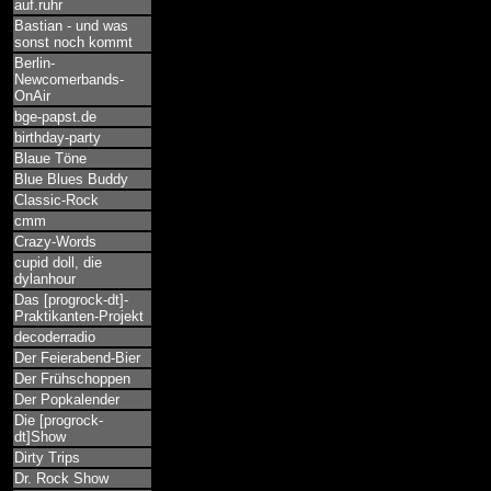
auf.ruhr
Bastian - und was
sonst noch kommt
Berlin-
Newcomerbands-
OnAir
bge-papst.de
birthday-party
Blaue Töne
Blue Blues Buddy
Classic-Rock
cmm
Crazy-Words
cupid doll, die
dylanhour
Das [progrock-dt]-
Praktikanten-Projekt
decoderradio
Der Feierabend-Bier
Der Frühschoppen
Der Popkalender
Die [progrock-
dt]Show
Dirty Trips
Dr. Rock Show