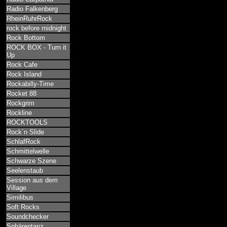
Radio Falkenberg
RheinRuhrRock
rock before midnight
Rock Bottom
ROCK BOX - Turn it
Up
Rock Cafe
Rock Island
Rockabilly-Time
Rocket 88
Rockgrim
Rockline
ROCKTOOLS
Rock´n Slide
SchlafRock
Schmittelwelle
Schwarze Szene
Seelenstaub
Session aus dem
Village
Similibus
Soft Rocks
Soundchecker
Sphärentanz