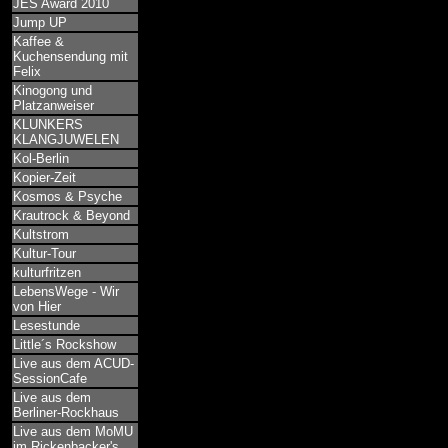
JES Award 2010
Jump UP
Kaffee &
Kuchensendung mit
Felix
Kinogong und
Platzanweiser
KLUNKERS
KLANGJUWELEN
Kol-Berlin
Kopier-Zeit
Kosmos & Psyche
Krautrock & Beyond
Kultstrom
Kultur-Tour
kulturfritzen
LebensWege - Wir
von Hier
Lesestunde
Little´s Rockshow
Live aus dem ACUD-
SessionCafe
Live aus dem
Berliner-Rockhaus
Live aus dem MoMU
im Rickenbacker's