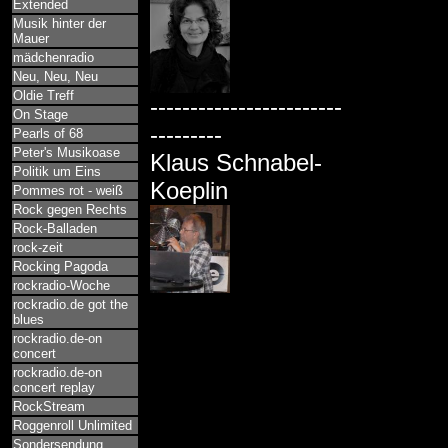
Extended
Musik hinter der
Mauer
mädchenradio
Neu, Neu, Neu
Oldie Treff
------------------------
On Stage
---------
Pearls of 68
Peter's Musikoase
Klaus Schnabel-
Politik um Eins
Koeplin
Pommes rot - weiß
Rock gegen Rechts
Rock-Balladen
rock-zeit
Rocking Pagoda
rockradio-Woche
rockradio.de got the
blues
rockradio.de-on
concert
rockradio.de-on
concert replay
RockStream
Roggenroll Unlimited
Sondersendung