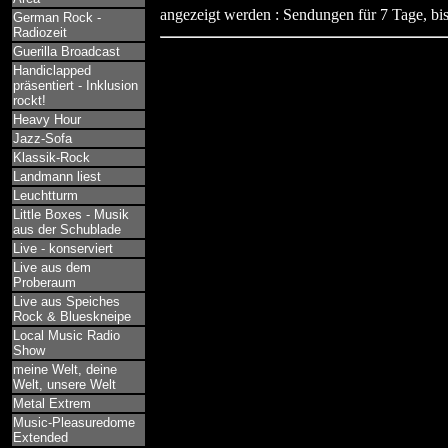
angezeigt werden : Sendungen für 7 Tage, bis
German Rock -
Radiozeit
Guerilla Broadcast
Handiclapped
präsentiert - Inklusion
rockt!
Heavy Hour
Jazz-Sofa
Klassik-Rock
Landmann liest
Leuchtturm
Little Boxes - Musik
aus der Schublade
Live - konserviert
Live aus dem
Proberaum
Live aus Speiches
Rock & Blueskneipe
Local Music Radio
Show
meine Welt, deine
Welt, unsere Welt
Metal Extrem
Music-Pleasuredome
Extended