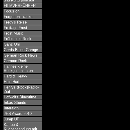
und Kulturpodcast
FILMVERFÜHRER
Focus on
Forgotten Tracks
Fredy's Reise
Freitags Frost
Frost Music
FrühstücksRock
Ganz Ohr
Gerds Blues Garage
German Rock News
German-Rock
Hannes kleine
Rockgeschichten
Hard & Heavy
Hein Hart
Henrys (Rock)Radio-
Zeit
Hofwolfs Bluestime
Inkas Stunde
Interaktiv
JES Award 2010
Jump UP
Kaffee &
Kuchensendung mit