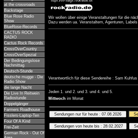
at the crossroads
Backstage
Blue Rose Radio
Wir wollen über einige Veranstaltungen für die näc
Show
Dazu werden ua. Veranstaltern, Agenturen, Labels
BlueRose-Records
CACTUS ROCK
RADIO
Cactus Rock Records
CrossOverCountry
CrossOverSpezial
Der Bedingungslose
Nachmittag
Deutsch-Stunde
deutsche mugge - Die
Verantwortlich für diese Sendereihe : Sam Kuhfu
Radio Show
die lange Nacht
Jeden 1. und 2. und 3. und 4. und 5.
Die Live In Reitwein
Radiostunde
Mittwoch
im Monat
Doppelgänger
Farmers Roadhouse
Fisslers-Laptop-Ten
Four Of A Kind
Frei-Zeit
German Rock - Out Of
Area