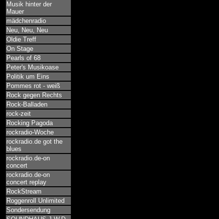
Musik hinter der
Mauer
mädchenradio
Neu, Neu, Neu
Oldie Treff
On Stage
Pearls of 68
Peter's Musikoase
Politik um Eins
Pommes rot - weiß
Rock gegen Rechts
Rock-Balladen
rock-zeit
Rocking Pagoda
rockradio-Woche
rockradio.de got the
blues
rockradio.de-on
concert
rockradio.de-on
concert replay
RockStream
Roggenroll Unlimited
Sondersendung