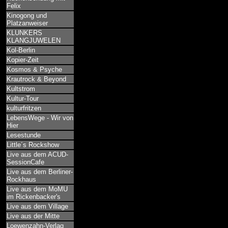
Felix
Kinogong und
Platzanweiser
KLUNKERS
KLANGJUWELEN
Kol-Berlin
Kopier-Zeit
Kosmos & Psyche
Krautrock & Beyond
Kultstrom
Kultur-Tour
kulturfritzen
LebensWege - Wir von
Hier
Lesestunde
Little´s Rockshow
Live aus dem ACUD-
SessionCafe
Live aus dem Berliner-
Rockhaus
Live aus dem MoMU
im Rickenbacker's
Live aus dem Village
Live aus der Mitte
Loewenzahn-Verlag