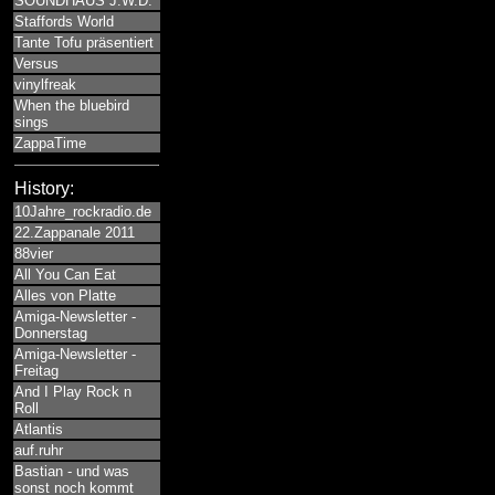
SOUNDHAUS J.W.D.
Staffords World
Tante Tofu präsentiert
Versus
vinylfreak
When the bluebird
sings
ZappaTime
History:
10Jahre_rockradio.de
22.Zappanale 2011
88vier
All You Can Eat
Alles von Platte
Amiga-Newsletter -
Donnerstag
Amiga-Newsletter -
Freitag
And I Play Rock n
Roll
Atlantis
auf.ruhr
Bastian - und was
sonst noch kommt