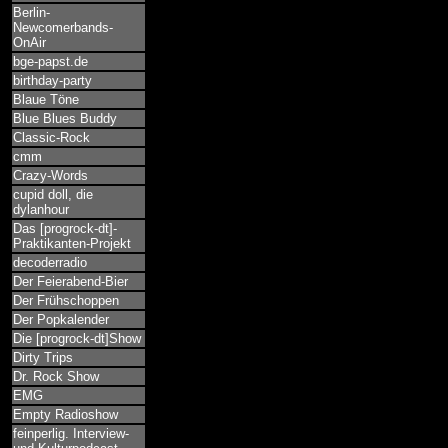
Berlin-
Newcomerbands-
OnAir
bge-papst.de
birthday-party
Blaue Töne
Blue Blues Buddy
Classic-Rock
cmm
Crazy-Words
cupid doll, die
dylanhour
Das [progrock-dt]-
Praktikanten-Projekt
decoderradio
Der Feierabend-Bier
Der Frühschoppen
Der Popkalender
Die [progrock-dt]Show
Dirty Trips
Dr. Rock Show
EMG
Empty Radioshow
feinperlig. Interview-