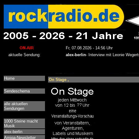
Home
On Stage ,
Sendeschema
alle aktuellen
Sendungen
1000 Steine macht
Musik
alex-berlin
Amiga-Newsletter