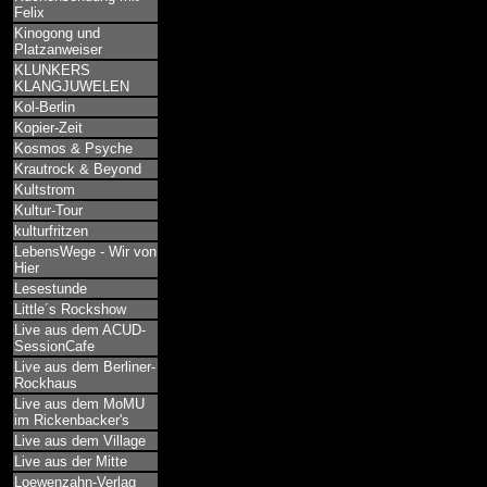
Felix
Kinogong und
Platzanweiser
KLUNKERS
KLANGJUWELEN
Kol-Berlin
Kopier-Zeit
Kosmos & Psyche
Krautrock & Beyond
Kultstrom
Kultur-Tour
kulturfritzen
LebensWege - Wir von
Hier
Lesestunde
Little´s Rockshow
Live aus dem ACUD-
SessionCafe
Live aus dem Berliner-
Rockhaus
Live aus dem MoMU
im Rickenbacker's
Live aus dem Village
Live aus der Mitte
Loewenzahn-Verlag