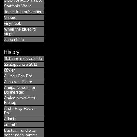
SOUNDHAUS J.W.D.
Staffords World
Tante Tofu präsentiert
Versus
vinylfreak
When the bluebird
sings
ZappaTime
History:
10Jahre_rockradio.de
22.Zappanale 2011
88vier
All You Can Eat
Alles von Platte
Amiga-Newsletter -
Donnerstag
Amiga-Newsletter -
Freitag
And I Play Rock n
Roll
Atlantis
auf.ruhr
Bastian - und was
sonst noch kommt