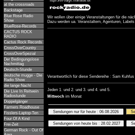
at the crossroads
Backstage
Blue Rose Radio
Wir wollen über einige Veranstaltungen für die näc
Show
Dazu werden ua. Veranstaltern, Agenturen, Labels
BlueRose-Records
CACTUS ROCK
RADIO
Cactus Rock Records
CrossOverCountry
CrossOverSpezial
Der Bedingungslose
Nachmittag
Deutsch-Stunde
deutsche mugge - Die
Verantwortlich für diese Sendereihe : Sam Kuhfu
Radio Show
die lange Nacht
Jeden 1. und 2. und 3. und 4. und 5.
Die Live In Reitwein
Radiostunde
Mittwoch
im Monat
Doppelgänger
Farmers Roadhouse
Fisslers-Laptop-Ten
Four Of A Kind
Frei-Zeit
German Rock - Out Of
Area