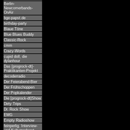
Berlin-
Newcomerbands-
OnAir
bge-papst.de
birthday-party
Blaue Töne
Blue Blues Buddy
Classic-Rock
cmm
Crazy-Words
cupid doll, die
dylanhour
Das [progrock-dt]-
Praktikanten-Projekt
decoderradio
Der Feierabend-Bier
Der Frühschoppen
Der Popkalender
Die [progrock-dt]Show
Dirty Trips
Dr. Rock Show
EMG
Empty Radioshow
feinperlig. Interview-