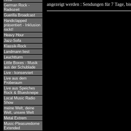
angezeigt werden : Sendungen für 7 Tage, bis
German Rock -
Radiozeit
Guerilla Broadcast
Handiclapped
präsentiert - Inklusion
rockt!
Heavy Hour
Jazz-Sofa
Klassik-Rock
Landmann liest
Leuchtturm
Little Boxes - Musik
aus der Schublade
Live - konserviert
Live aus dem
Proberaum
Live aus Speiches
Rock & Blueskneipe
Local Music Radio
Show
meine Welt, deine
Welt, unsere Welt
Metal Extrem
Music-Pleasuredome
Extended