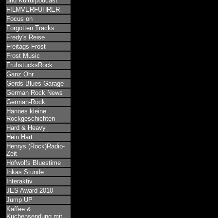
und Kulturpodcast
FILMVERFÜHRER
Focus on
Forgotten Tracks
Fredy's Reise
Freitags Frost
Frost Music
FrühstücksRock
Ganz Ohr
Gerds Blues Garage
German Rock News
German-Rock
Hannes kleine
Rockgeschichten
Hard & Heavy
Hein Hart
Henrys (Rock)Radio-
Zeit
Hofwolfs Bluestime
Inkas Stunde
Interaktiv
JES Award 2010
Jump UP
Kaffee &
Kuchensendung mit