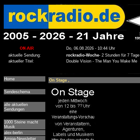
Home
On Stage ,
Sendeschema
alle aktuellen
Sendungen
1000 Steine macht
Musik
alex-berlin
Amiga-Newsletter