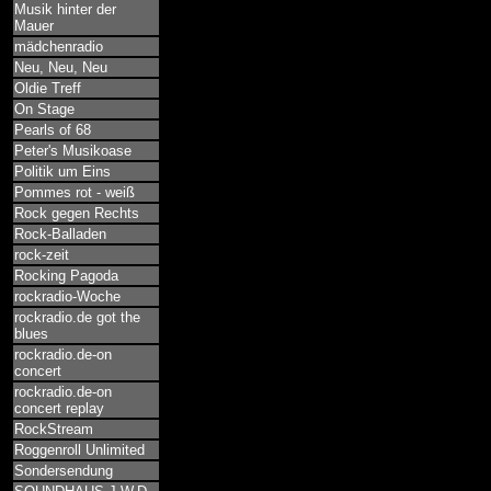
Musik hinter der
Mauer
mädchenradio
Neu, Neu, Neu
Oldie Treff
On Stage
Pearls of 68
Peter's Musikoase
Politik um Eins
Pommes rot - weiß
Rock gegen Rechts
Rock-Balladen
rock-zeit
Rocking Pagoda
rockradio-Woche
rockradio.de got the
blues
rockradio.de-on
concert
rockradio.de-on
concert replay
RockStream
Roggenroll Unlimited
Sondersendung