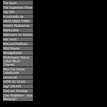
The Spirit
The Supertone Show
Top 100
tv.rockradio.de
UNZA UNZA TIME!
Viktor's Radioshow
Wahl-Lokal
Wahnwirtz im Stream
was rockt
WeLoveTheBlues
Wild Waves
Windgeflüster
Wolfshearts Native
Indian Music
Channel
Won-Yas kleine
Labelkunde
xmusician
YIPPI EI YEAH
Zap* ON AIR
Zwei am Sonntag
Zwei Radfahrer - eine
Meinung?