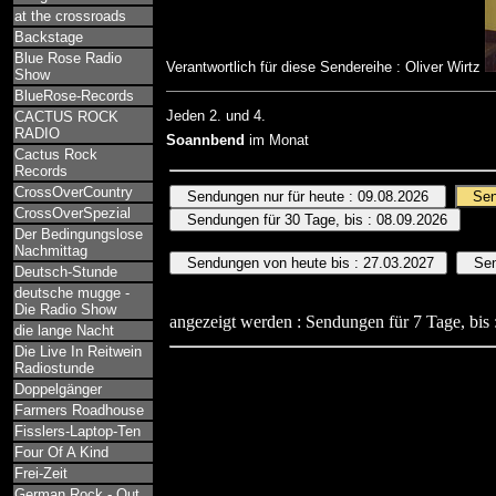
at the crossroads
Backstage
Blue Rose Radio
Verantwortlich für diese Sendereihe : Oliver Wirtz
Show
BlueRose-Records
Jeden 2. und 4.
CACTUS ROCK
RADIO
Soannbend
im Monat
Cactus Rock
Records
CrossOverCountry
CrossOverSpezial
Der Bedingungslose
Nachmittag
Deutsch-Stunde
deutsche mugge -
Die Radio Show
angezeigt werden : Sendungen für 7 Tage, bis 
die lange Nacht
Die Live In Reitwein
Radiostunde
Doppelgänger
Farmers Roadhouse
Fisslers-Laptop-Ten
Four Of A Kind
Frei-Zeit
German Rock - Out