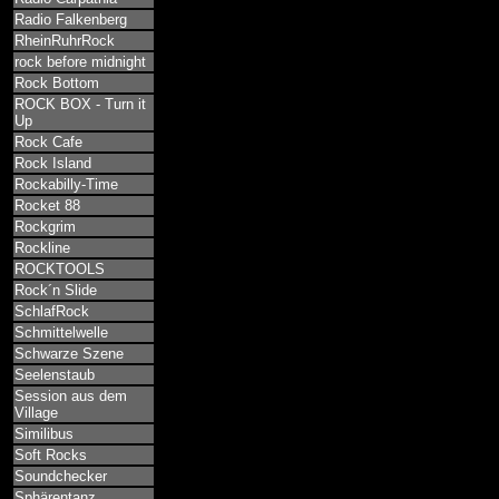
Radio Falkenberg
RheinRuhrRock
rock before midnight
Rock Bottom
ROCK BOX - Turn it
Up
Rock Cafe
Rock Island
Rockabilly-Time
Rocket 88
Rockgrim
Rockline
ROCKTOOLS
Rock´n Slide
SchlafRock
Schmittelwelle
Schwarze Szene
Seelenstaub
Session aus dem
Village
Similibus
Soft Rocks
Soundchecker
Sphärentanz