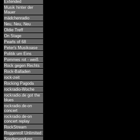
Extended
Musik hinter der
Mauer
mädchenradio
Neu, Neu, Neu
Oldie Treff
On Stage
Pearls of 68
Peter's Musikoase
Politik um Eins
Pommes rot - weiß
Rock gegen Rechts
Rock-Balladen
rock-zeit
Rocking Pagoda
rockradio-Woche
rockradio.de got the
blues
rockradio.de-on
concert
rockradio.de-on
concert replay
RockStream
Roggenroll Unlimited
Sondersendung