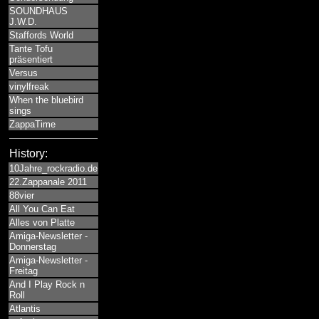
SOUNDHAUS
J.W.D.
Staffords World
Tante Tofu
präsentiert
Versus
vinylfreak
When the bluebird
sings
ZappaTime
History:
10Jahre_rockradio.de
22.Zappanale 2011
88vier
All You Can Eat
Alles von Platte
Amiga-Newsletter -
Donnerstag
Amiga-Newsletter -
Freitag
And I Play Rock n
Roll
Atlantis