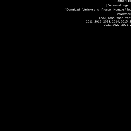
[
Partner
|
R
[
Veranstaltungen
[
Download
|
Verlinke uns
|
Presse
|
Kontakt / Te
info@rock
2004, 2005, 2006, 200
2011, 2012, 2013, 2014, 2015, 
2021, 2022, 2023, 