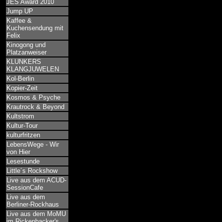
JES Award 2010
Jump UP
Kaffee &
Kuchensendung mit
Felix
Kinogong und
Platzanweiser
KLUNKERS
KLANGJUWELEN
Kol-Berlin
Kopier-Zeit
Kosmos & Psyche
Krautrock & Beyond
Kultstrom
Kultur-Tour
kulturfritzen
LebensWege - Wir
von Hier
Lesestunde
Little´s Rockshow
Live aus dem ACUD-
SessionCafe
Live aus dem
Berliner-Rockhaus
Live aus dem MoMU
im Rickenbacker's