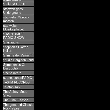
SPÄTSCHICHT
stanweb goes
Underground
stanwebs Montag-
morgen
stanwebs
Musikalphabet
STARTONICS
RADIO SHOW
StarTracks
Stephan's Platten-
Keller
Stimme der Vernunft
Studio Bergisch Land
Symphonies Of
Destruction
Szene intern
szenesoundsRADIO
TAXIM RECORDS
Telefon-Talk
The Abbey Metal
Show
The Final Season
The great old Classic
Rock Years