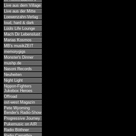
Live aus dem Village
Live aus der Mitte
Loewenzahn-Verlag
loud, hard & dark
Lüüls Life Lounge
Mach Dir Lebenslust
Marias Kosmos
MB's musikZEIT
memorygigs
Monster's Dinner
mushp.de
Nasoni Records
Neuheiten
Night Light
Nippon-Fighters
Jukebox Heroes
Offroad
ost-west Magazin
Pete Wyoming
Bender's Radio-Show
Progressive Journey
Pukemusic on AIR
Radio Böthner
Radio Carpathia