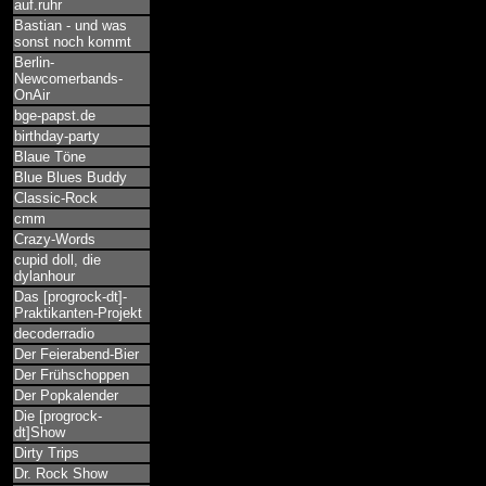
auf.ruhr
Bastian - und was
sonst noch kommt
Berlin-
Newcomerbands-
OnAir
bge-papst.de
birthday-party
Blaue Töne
Blue Blues Buddy
Classic-Rock
cmm
Crazy-Words
cupid doll, die
dylanhour
Das [progrock-dt]-
Praktikanten-Projekt
decoderradio
Der Feierabend-Bier
Der Frühschoppen
Der Popkalender
Die [progrock-
dt]Show
Dirty Trips
Dr. Rock Show