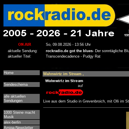
Home
Wahnwirtz im Stream ,
Sendeschema
alle aktuellen
Sendungen
Live aus dem Studio in Grevenbroich, mit Olli im S
1000 Steine macht
Musik
alex-berlin
Amiga-Newsletter