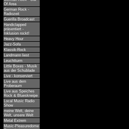
Of Area
German Rock -
Radiozeit
Guerilla Broadcast
Handiclapped
präsentiert -
Inklusion rockt!
Heavy Hour
Jazz-Sofa
Klassik-Rock
Landmann liest
Leuchtturm
Little Boxes - Musik
aus der Schublade
Live - konserviert
Live aus dem
Proberaum
Live aus Speiches
Rock & Blueskneipe
Local Music Radio
Show
meine Welt, deine
Welt, unsere Welt
Metal Extrem
Music-Pleasuredome