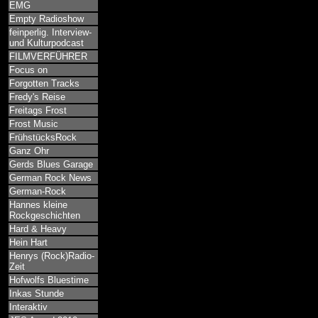
EMG
Empty Radioshow
feinperlig. Interview-
und Kulturpodcast
FILMVERFÜHRER
Focus on
Forgotten Tracks
Fredy's Reise
Freitags Frost
Frost Music
FrühstücksRock
Ganz Ohr
Gerds Blues Garage
German Rock News
German-Rock
Hannes kleine
Rockgeschichten
Hard & Heavy
Hein Hart
Henrys (Rock)Radio-
Zeit
Hofwolfs Bluestime
Inkas Stunde
Interaktiv