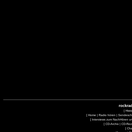
rockrad
[
Hist
[
Home
|
Radio hören
|
Sendesc
[
Interviews zum NachHören 
[
CD-Archiv
|
CD-Rez
[
Cha